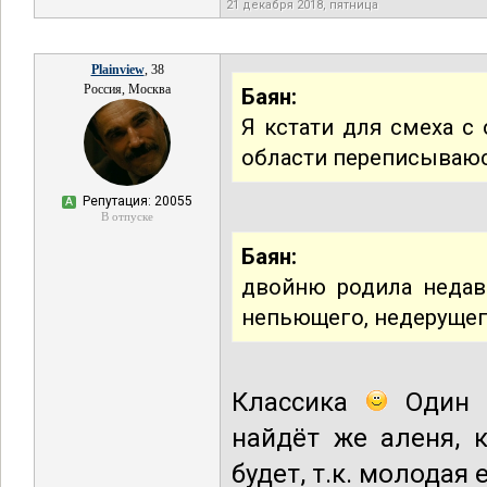
21 декабря 2018, пятница
Plainview
, 38
Россия, Москва
Баян:
Я кстати для смеха с
области переписываюсь
Репутация: 20055
А
В отпуске
Баян:
двойню родила недав
непьющего, недерущег
Классика
Один е
найдёт же аленя, 
будет, т.к. молодая 