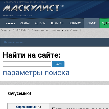
маносфера и место общения мужчин
18+
о проекте
рассказать о нас
Главная
СТАТЬИ
АВТОРЫ
НЕ ЧИТАЛ
НОВИЧКУ
ТОП-100
ФОР
Главная
ФОРУМ
О женщинах вообще
ХачуСемью!
Ветка: Расстаюсь или Развожусь. САНЧАС
Ветка: Наболевшее. Выскажись!
Р
Поиск по форуму
РАЗДЕЛ: Разное
УЧЕБНИК
ТРИЛОГИЯ
ВИТРИНА
КОПИЛКА
ОТНОШ
Найти на сайте:
параметры поиска
ХачуСемью!
Опустошённый
, 48