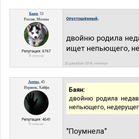
Баян
, 53
Опустошённый,
Россия, Москва
двойню родила неда
ищет непьющего, не
Репутация: 6767
В отпуске
20 декабря 2018, четверг
Aertus
, 45
Израиль, Хайфа
Баян:
двойню родила недав
непьющего, недерущег
Репутация: 4041
В отпуске
"Поумнела"