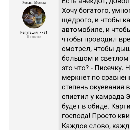
Есть анекдот, довол
Россия, Москва
Хочу богатого, умно
щедрого, и чтобы к
автомобиле, и чтобы
Репутация: 7791
В отпуске
чтобы проводил врем
смотрел, чтобы дыш
большом и светлом 
это что? - Писечку.
меркнет по сравнен
степень окуевания 
спистил у камрада Э
будет в обиде. Карт
господа! Просто кв
Каждое слово, кажда