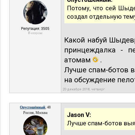
Потому, что сей Шыде
создал отдельную тем
Репутация: 3505
В отпуске
Какой набуй Шыде
принцеждалка - п
атомам
.
Лучше спам-ботов в
на обсуждение пелот
20 декабря 2018, четверг
Опустошённый
, 48
Россия, Москва
Jason V:
Лучше спам-ботов вы