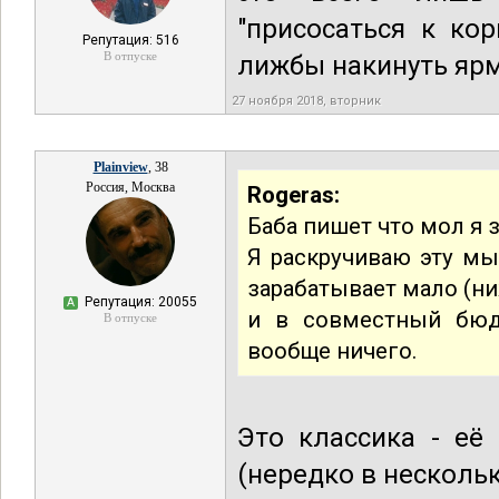
"присосаться к ко
Репутация: 516
В отпуске
лижбы накинуть ярм
27 ноября 2018, вторник
Plainview
, 38
Россия, Москва
Rogeras:
Баба пишет что мол я 
Я раскручиваю эту мыс
зарабатывает мало (ни
Репутация: 20055
А
и в совместный бюд
В отпуске
вообще ничего.
Это классика - её
(нередко в несколь