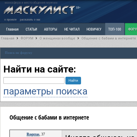
маносфера и место общения мужчин
18+
о проекте
рассказать о нас
Главная
СТАТЬИ
АВТОРЫ
НЕ ЧИТАЛ
НОВИЧКУ
ТОП-100
ФОР
Главная
ФОРУМ
О женщинах вообще
Общение с бабами в интернете
Ветка: Расстаюсь или Развожусь. САНЧАС
Ветка: Наболевшее. Выскажись!
Р
Поиск по форуму
РАЗДЕЛ: Разное
УЧЕБНИК
ТРИЛОГИЯ
ВИТРИНА
КОПИЛКА
ОТНОШ
Найти на сайте:
параметры поиска
Общение с бабами в интернете
Rogeras
, 37