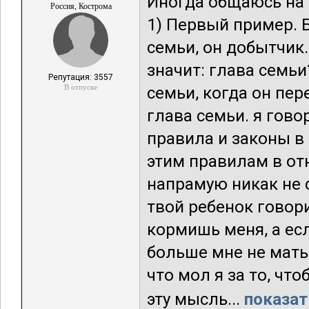
Иногда общаюсь на 
Россия, Кострома
1) Первый пример. Б
семьи, он добытчик.
значит: глава семьи
Репутация: 3557
В отпуске
семьи, когда он пе
глава семьи. я говор
правила и законы в
этим правилам в от
напрамую никак не с
твой ребенок говори
кормишь меня, а ес
больше мне не мать
что мол я за то, чт
эту мысль...
показат