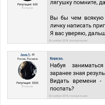
лягушку помните, да
Репутация: 600
В отпуске
Вы бы чем всякую 
личку написать при
Я вас уверяю, дальш
26 ноября 2018, понедельник
Jason V
, 48
Rogeras,
Россия, Рославль
Набуя заниматьс
заранее зная резул
Видать времени -
Репутация: 3505
В отпуске
поспать?
26 ноября 2018, понедельник