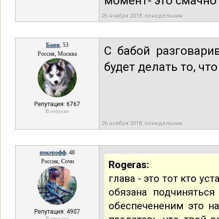
момент- это смачно
26 ноября 2018, понедельник
Баян
, 53
С бабой разговари
Россия, Москва
будет делать то, чт
Репутация: 6767
В отпуске
26 ноября 2018, понедельник
покерофф
, 48
Россия, Сочи
Rogeras:
глава - это тот кто ус
обязана подчиняться
обеспечененим это на
Репутация: 4907
В отпуске