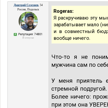
Дмитрий Селезнев
, 54
Россия, Подольск
Rogeras:
Я раскручиваю эту мыс
зарабатывает мало (ни
и в совместный бюдж
Репутация: 74801
А
вообще ничего.
В отпуске
Что-то я не поним
мужчина сам по себ
У меня приятель е
стремной подругой.
Более ничего: прож
при этом она УВЕРЕ