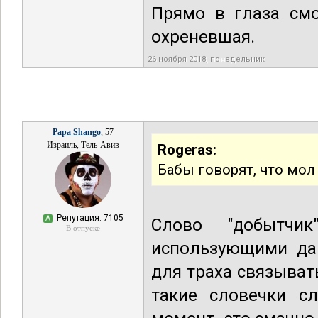
Прямо в глаза смо
охреневшая.
26 ноября 2018, понедельник
Papa Shango
, 57
Израиль, Тель-Авив
Rogeras:
Бабы говорят, что мол
Репутация: 7105
А
Слово "добытчик
В отпуске
использующими да
для траха связывать
такие словечки сл