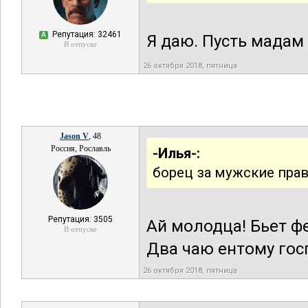
Репутация: 32461
А
Я даю. Пусть мадам
В отпуске
26 октября 2018, пятница
Jason V
, 48
Россия, Рославль
-Илья-:
борец за мужские прав
Репутация: 3505
Ай молодца! Бьет фе
В отпуске
Два чаю ентому гос
26 октября 2018, пятница