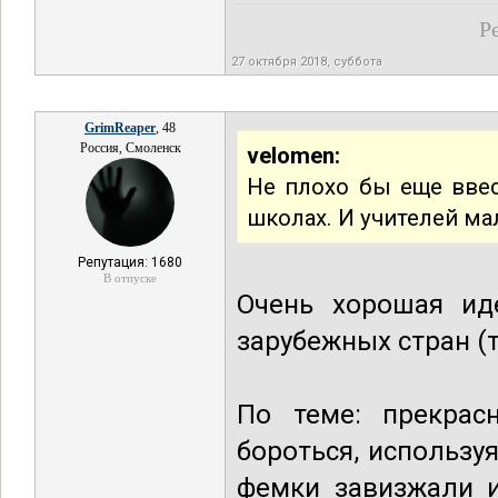
Р
27 октября 2018, суббота
GrimReaper
, 48
Россия, Смоленск
velomen:
Не плохо бы еще ввес
школах. И учителей м
Репутация: 1680
В отпуске
Очень хорошая ид
зарубежных стран (
По теме: прекрас
бороться, использ
фемки завизжали и