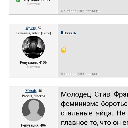
В отпуске
26 октября 2018, пятница
Фритц
, 57
Brissen,
Германия, Alfeld (Leine)
Репутация: 4106
В отпуске
26 октября 2018, пятница
Manolo
, 46
Молодец Стив Фрай
Россия, Москва
феминизма бороться
стальные яйца. Не
главное то, что он е
Репутация: 406