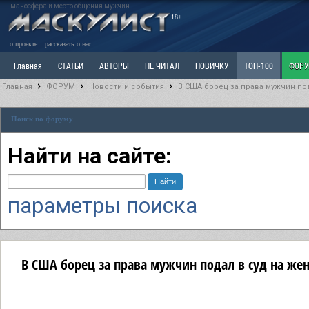
маносфера и место общения мужчин
18+
о проекте
рассказать о нас
Главная
СТАТЬИ
АВТОРЫ
НЕ ЧИТАЛ
НОВИЧКУ
ТОП-100
ФОР
Главная
ФОРУМ
Новости и события
В США борец за права мужчин по
Ветка: Расстаюсь или Развожусь. САНЧАС
Ветка: Наболевшее. Выскажись!
Р
Поиск по форуму
РАЗДЕЛ: Разное
УЧЕБНИК
ТРИЛОГИЯ
ВИТРИНА
КОПИЛКА
ОТНОШ
Найти на сайте:
параметры поиска
В США борец за права мужчин подал в суд на же