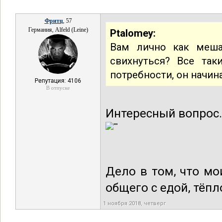
Фритц
, 57
Германия, Alfeld (Leine)
Ptalomey:
Вам лично как меша
свихнуться? Все так
потребности, он начин
Репутация: 4106
В отпуске
Интересный вопрос..
Дело в том, что м
общего с едой, тёпл
1 ноября 2018, четверг