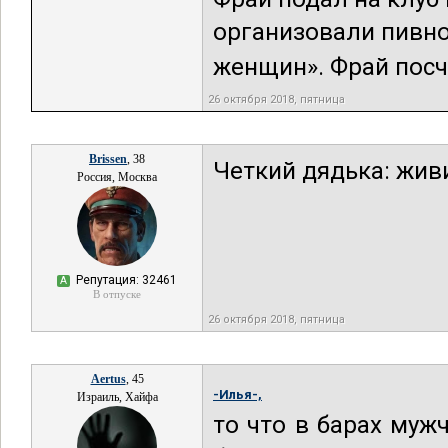
организовали пивно
женщин». Фрай посчи
26 октября 2018, пятница
Brissen
, 38
Четкий дядька: живи
Россия, Москва
Репутация: 32461
А
В отпуске
26 октября 2018, пятница
Aertus
, 45
-Илья-,
Израиль, Хайфа
то что в барах муж