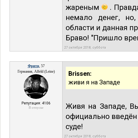
жареным
. Правд
немало денег, но
области и данная п
Браво! "Пришло вре
27 октября 2018, суббота
Фритц
, 57
Германия, Alfeld (Leine)
Brissen:
живи я на Западе
Репутация: 4106
Живя на Западе, Вы
В отпуске
официально введён 
суде!
27 октября 2018, суббота