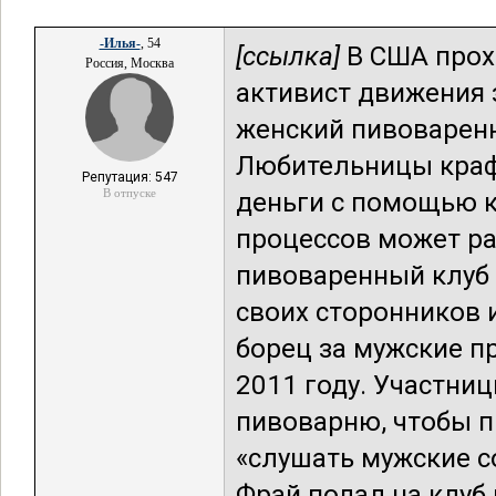
-Илья-
, 54
[ссылка]
В США прох
Россия, Москва
активист движения 
женский пивоварен
Любительницы краф
Репутация: 547
В отпуске
деньги с помощью к
процессов может ра
пивоваренный клуб 
своих сторонников 
борец за мужские пр
2011 году. Участни
пивоварню, чтобы пи
«слушать мужские со
Фрай подал на клуб 