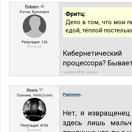
Ptalomey
, 45
Россия, Красноярск
Фритц:
Дело в том, что мои 
едой, тёплой постелью
Репутация: 126
В отпуске
Кибернетический
процессора? Бывае
1 ноября 2018, четверг
Фритц
, 57
Ptalomey,
Германия, Alfeld (Leine)
Нет, я извращенец
здесь лишь мальч
Репутация: 4106
В отпуске