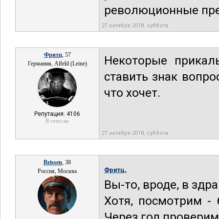
революционные пре
27 октября 2018, суббота
Фритц
, 57
Некоторые прикал
Германия, Alfeld (Leine)
ставить знак вопро
что хочет.
Репутация: 4106
В отпуске
27 октября 2018, суббота
Brissen
, 38
Фритц,
Россия, Москва
Вы-то, вроде, в здр
Хотя, посмотрим -
Через год проверим