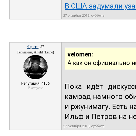
В США задумали уза
27 октября 2018, суббота
Фритц
, 57
Германия, Alfeld (Leine)
velomen:
А как он официально 
Репутация: 4106
Пока идёт дискусс
В отпуске
камрад намного оби
и ржунимагу. Есть 
Ильф и Петров на н
27 октября 2018, суббота