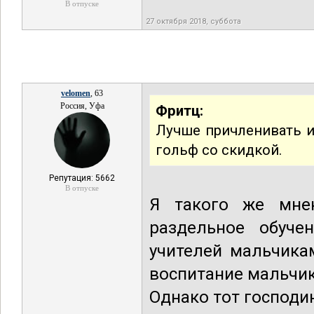
В отпуске
27 октября 2018, суббота
velomen
, 63
Россия, Уфа
Фритц:
Лучше причленивать и 
гольф со скидкой.
Репутация: 5662
В отпуске
Я такого же мне
раздельное обуче
учителей мальчика
воспитание мальчи
Однако тот господи