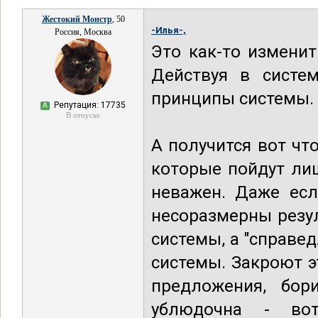
Жестокий Монстр
, 50
-Илья-,
Россия, Москва
Это как-то изменит
Действуя в систе
принципы системы. 
Репутация: 17735
А
В отпуске
А получится вот чт
которые пойдут ли
неважен. Даже есл
несоразмерны резу
системы, а "справе
системы. Закроют э
предложения, бор
ублюдочна - в