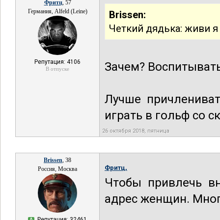
Фритц
, 57
Германия, Alfeld (Leine)
Brissen:
Четкий дядька: живи я 
Репутация: 4106
Зачем? Воспитывать
В отпуске
Лучше причлениват
играть в гольф со с
26 октября 2018, пятница
Brissen
, 38
Фритц,
Россия, Москва
Чтобы привлечь вн
адрес женщин. Мног
Репутация: 32461
А