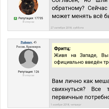
Согласен, но шли
обратному? Сейчас
может менять всё б
Репутация: 17735
А
В отпуске
27 октября 2018, суббота
Ptalomey
, 45
Россия, Красноярск
Фритц:
Живя на Западе, Вы
официально введён тре
Репутация: 126
В отпуске
Вам лично как меша
свихнуться? Все 
первичные потребно
1 ноября 2018, четверг