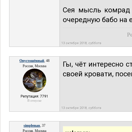
Сея мысль комрад 
очередную бабо на е
Р
13 октября 2018, суббота
Опустошённый
, 48
Гы, чёт интересно с
Россия, Москва
своей кровати, по
Репутация: 7791
В отпуске
13 октября 2018, суббота
simpleman
, 37
Россия, Москва