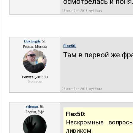
осмотрелась и пон
13 октября 2018, суббота
Doktorgde
, 51
Flex50,
Россия, Москва
Там в первой же фр
Репутация: 600
В отпуске
13 октября 2018, суббота
velomen
, 63
Россия, Уфа
Flex50:
Нескромные вопросы
лириком