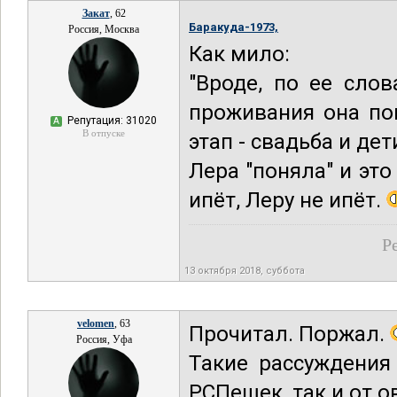
Закат
, 62
Баракуда-1973,
Россия, Москва
Как мило:
"Вроде, по ее сло
проживания она по
Репутация: 31020
А
В отпуске
этап - свадьба и дети
Лера "поняла" и это
ипёт, Леру не ипёт.
Р
13 октября 2018, суббота
velomen
, 63
Прочитал. Поржал.
Россия, Уфа
Такие рассуждения
РСПешек, так и от о