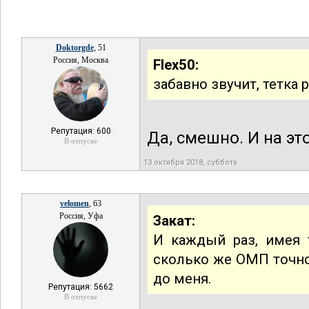
Doktorgde
, 51
Россия, Москва
Flex50:
забавно звучит, тетка
Репутация: 600
Да, смешно. И на э
В отпуске
13 октября 2018, суббота
velomen
, 63
Россия, Уфа
Закат:
И каждый раз, имея 
сколько же ОМП точно 
до меня.
Репутация: 5662
В отпуске