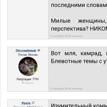
последними словам
Милые женщины,
перспектива? НИКОМ
12 октября 2018, пятница
Опустошённый
, 48
Вот мля, камрад,
Россия, Москва
Блевотные темы с у
Репутация: 7791
В отпуске
12 октября 2018, пятница
Фритц
, 57
Изумительный комме