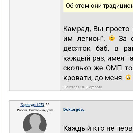
Об этом они традицио
Камрад, Вы просто 
им легион".
За с
десяток баб, в ра
каждый раз, имея т
сколько же ОМП точ
кровати, до меня.
13 октября 2018, суббота
Баракуда-1973
, 52
Doktorgde,
Россия, Ростов-на-Дону
Каждый кто не первы