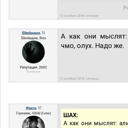
Р
12 октября 2018, пятница
Швейцарец
, 51
А как они мыслят:
Швейцария, Bern
чмо, олух. Надо же.
Репутация: 2092
В отпуске
12 октября 2018, пятница
Фритц
, 57
Германия, Alfeld (Leine)
ШАХ:
А как они мыслят: ал