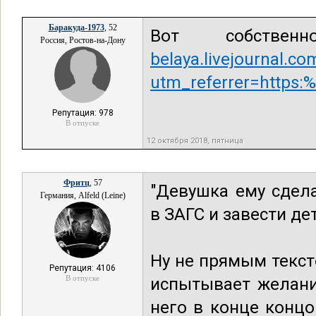
Баракуда-1973
, 52
Вот собстве
Россия, Ростов-на-Дону
belaya.livejournal.c
utm_referrer=https
Репутация: 978
В отпуске
12 октября 2018, пятница
Фритц
, 57
"Девушка ему сдел
Германия, Alfeld (Leine)
в ЗАГС и завести де
Ну не прямым текст
Репутация: 4106
В отпуске
испытывает желани
него в конце концо