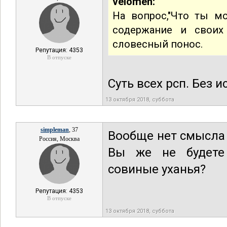
velomen:
На вопрос,"Что ты 
содержание и своих 
словесный понос.
Репутация: 4353
В отпуске
Суть всех рсп. Без 
13 октября 2018, суббота
simpleman
, 37
Вообще нет смысла 
Россия, Москва
Вы же не будете 
совиные уханья?
Репутация: 4353
В отпуске
13 октября 2018, суббота