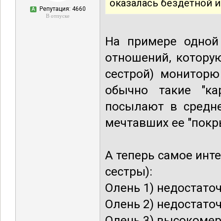
оказалась бездетной и
Репутация: 4660
А
В отпуске
На примере одной 
отношений, котору
сестрой) мониторю
обычно такие "ка
посылают в средне
мечтавших ее "покр
А теперь самое инт
сестры):
Олень 1) недостато
Олень 2) недостато
Олень 3) высокомер