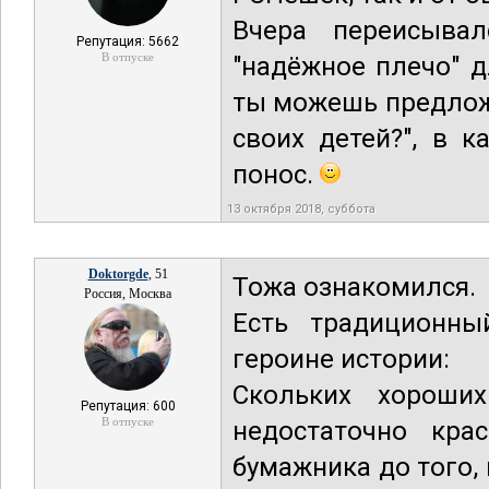
Вчера переисыва
Репутация: 5662
В отпуске
"надёжное плечо" д
ты можешь предлож
своих детей?", в 
понос.
13 октября 2018, суббота
Doktorgde
, 51
Тожа ознакомился.
Россия, Москва
Есть традиционны
героине истории:
Скольких хороши
Репутация: 600
В отпуске
недостаточно кра
бумажника до того,