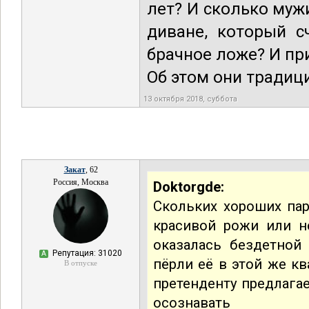
лет? И сколько муж
диване, который с
брачное ложе? И при
Об этом они традиц
13 октября 2018, суббота
Закат
, 62
Россия, Москва
Doktorgde:
Скольких хороших пар
красивой рожи или н
оказалась бездетной
Репутация: 31020
А
пёрли её в этой же к
В отпуске
претенденту предлагае
осознавать