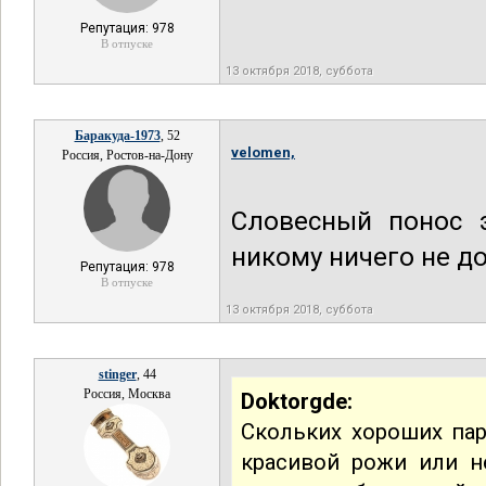
Репутация: 978
В отпуске
13 октября 2018, суббота
Баракуда-1973
, 52
velomen,
Россия, Ростов-на-Дону
Словесный понос э
никому ничего не до
Репутация: 978
В отпуске
13 октября 2018, суббота
stinger
, 44
Россия, Москва
Doktorgde:
Скольких хороших пар
красивой рожи или н