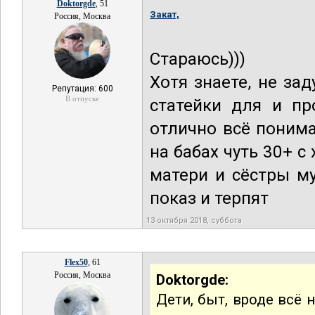
Doktorgde
, 51
Закат,
Россия, Москва
Стараюсь)))
Хотя знаете, не за
Репутация: 600
В отпуске
статейки для и пр
отлично всё поним
на бабах чуть 30+ с
матери и сёстры му
показ и терпят
13 октября 2018, суббота
Flex50
, 61
Россия, Москва
Doktorgde:
Дети, быт, вроде всё 