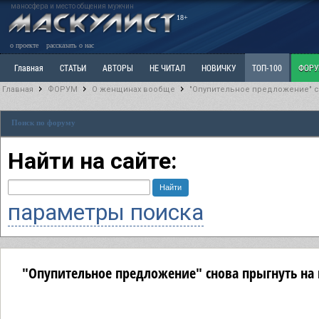
маносфера и место общения мужчин
18+
о проекте
рассказать о нас
Главная
СТАТЬИ
АВТОРЫ
НЕ ЧИТАЛ
НОВИЧКУ
ТОП-100
ФОР
Главная
ФОРУМ
О женщинах вообще
"Опупительное предложение" сн
Ветка: Расстаюсь или Развожусь. САНЧАС
Ветка: Наболевшее. Выскажись!
Р
Поиск по форуму
РАЗДЕЛ: Разное
УЧЕБНИК
ТРИЛОГИЯ
ВИТРИНА
КОПИЛКА
ОТНОШ
Найти на сайте:
параметры поиска
"Опупительное предложение" снова прыгнуть на г