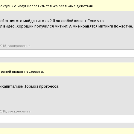
, ситуацию могут исправить только реальные действия.
ействия это майдан что ли? Я за любой кипиш. Если что.
 видео. Хороший получился митинг. А мне нравятся митинги пожестче, 
2018, воскресенье
траной правят педерасты.
.Капитализм.Тормоз прогресса.
2018, воскресенье