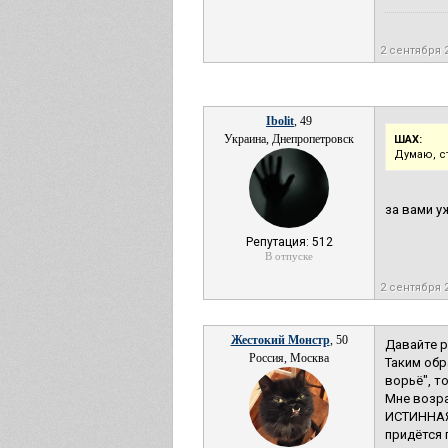
2 сентября 
Ibolit
, 49
Украина, Днепропетровск
ШАХ:
Думаю, с
за вами у
Репутация: 512
В отпуске
2 сентября 
Жестокий Монстр
, 50
Давайте р
Россия, Москва
Таким обр
ворьё", т
Мне возра
ИСТИННАЯ
придётся 