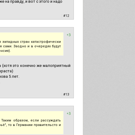
е на правду, и вот с этого и надо
|
#12
+3
я западных стран катастрофически
я сами. Заодно и в очередях будут
нсия).
 (хотя это конечно же малоприятный
зраста)
ова 5 лет.
.
|
#13
+3
 Таким образом, если рассуждать
ьё", то в Германии правительсто и