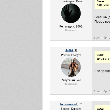
Швейцария, Bern
Закат:
А по мне
Реальны д
Посмотрел
Репутация: 2092
В отпуске
2 сентября 
sholfei
, 51
Россия, Елабуга
ШАХ:
Думаю, с
Все проще
Репутация: -48
В отпуске
2 сентября 
Безимянный
, 37
Россия, Королев
ШАХ: