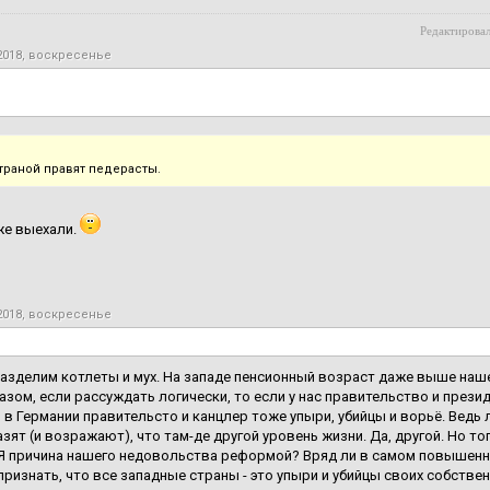
Редактировал
2018, воскресенье
траной правят педерасты.
же выехали.
2018, воскресенье
азделим котлеты и мух. На западе пенсионный возраст даже выше наше
азом, если рассуждать логически, то если у нас правительство и презид
о в Германии правительсто и канцлер тоже упыри, убийцы и ворьё. Ведь 
зят (и возражают), что там-де другой уровень жизни. Да, другой. Но то
 причина нашего недовольства реформой? Вряд ли в самом повышенно
признать, что все западные страны - это упыри и убийцы своих собстве