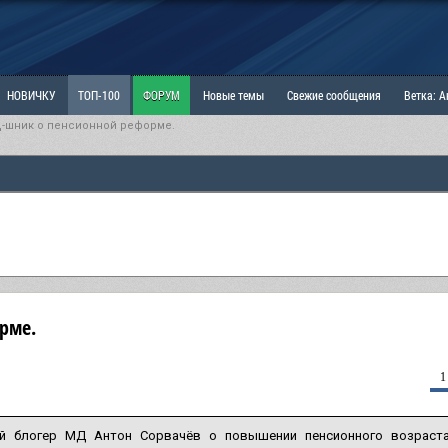
НОВИЧКУ
ТОП-100
ФОРУМ
Новые темы
Свежие сообщения
Ветка: 
-шник о пенсионной реформе.
ка: Наболевшее. Выскажись!
РАЗДЕЛ: Мы и Женщины
РАЗДЕЛ: Маскулизм, МД и
ИТРИНА
КОПИЛКА
ОТНОШЕНИЯ
рме.
1
й блогер МД Антон Сорвачёв о повышении пенсионного возраста