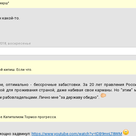
марш"
 какой-то.
2018, воскресенье
й кипиш. Если что.
не, оптимально - бессрочные забастовки. За 20 лет правления Ро
й для проживания страной, даже набивая свои карманы. Но "этим" ма
и рабовладельцами. Лично мне "за державу обидно".
е.Капитализм.Тормоз прогресса.
мощно задвинул:
https://www.youtube.com/watch?v=tDB9mnLT8WM