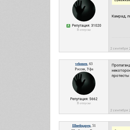
Бумажкам
Камрад, л
Репутация: 31020
А
В отпуске
2 сентября 
velomen
, 63
Пропаганд
Россия, Уфа
некоторое
протесты 
Репутация: 5662
В отпуске
2 сентября 
Швейцарец
, 51