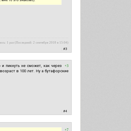
мне то это знакомо).
ось: 1 раз (Последний: 2 сентября 2018 в 15:04)
|
#3
 и пикнуть не сможет, как через
+3
возраст в 100 лет. Ну а бутафорские
|
#4
+7