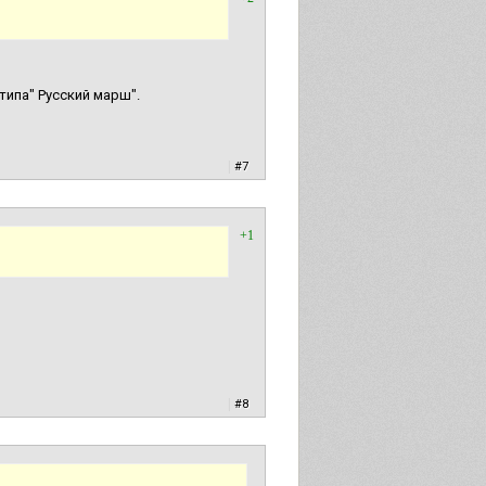
типа" Русский марш".
|
#7
+1
|
#8