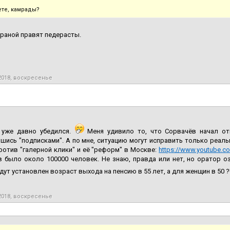
ете, камрады?
раной правят педерасты.
2018, воскресенье
 уже давно убедился.
Меня удивило то, что Сорвачёв начал от
шись "подписками". А по мне, ситуацию могут исправить только реал
ротив "галерной клики" и её "реформ" в Москве:
https://www.youtube.
 было около 100000 человек. Не знаю, правда или нет, но оратор озв
дут установлен возраст выхода на пенсию в 55 лет, а для женщин в 50 ?
2018, воскресенье