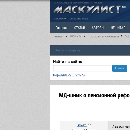
маносфера и место общения мужчин
18+
о проекте
рассказать о нас
Главная
СТАТЬИ
АВТОРЫ
НЕ ЧИТАЛ
Главная
ФОРУМ
Новости и события
МД
Ветка: Расстаюсь или Развожусь. САНЧАС
Вет
Поиск по форуму
РАЗДЕЛ: Разное
УЧЕБНИК
ТРИЛОГИЯ
В
Найти на сайте:
параметры поиска
МД-шник о пенсионной рефо
Закат
, 62
Известны