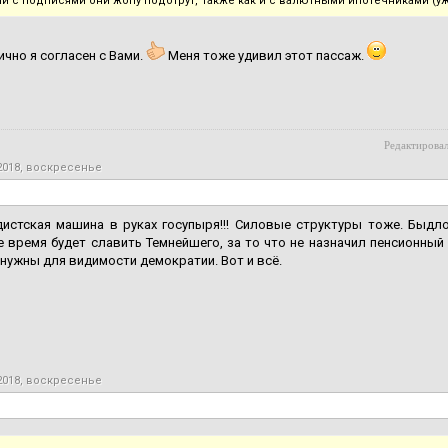
и с подписями они жопу подотрут, Также как и с валютными ипотечниками (уж 
ично я согласен с Вами.
Меня тоже удивил этот пассаж.
Редактировал
2018, воскресенье
истская машина в руках госупыря!!! Силовые структуры тоже. Быдло
 время будет славить Темнейшего, за то что не назначил пенсионный 
нужны для видимости демократии. Вот и всё.
2018, воскресенье