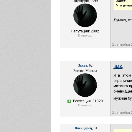
Швейцария, Bern
Закат:
Что дума
Думаю, ст
Репутация: 2092
В отпуске
2 сентября 
Закат
, 62
ШАХ,
Россия, Москва
Я в этом
ограничив
митинга п
очевидцев
мужчин бу
Репутация: 31020
А
В отпуске
2 сентября 
Швейцарец
, 51