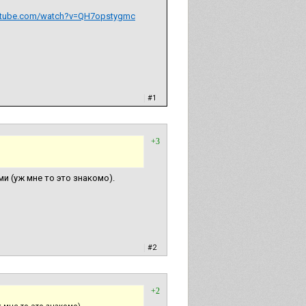
utube.com/watch?v=QH7opstygmc
|
#1
+3
и (уж мне то это знакомо).
|
#2
+2