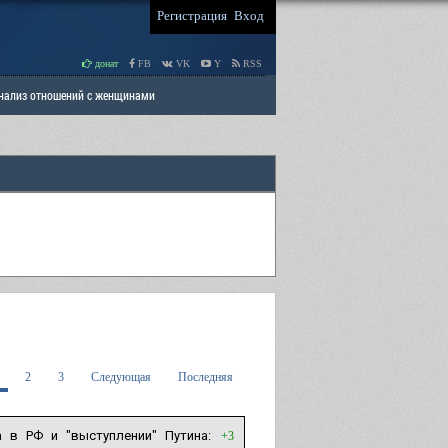
Регистрация
Вход
донат
FB
VK
Y
RSS
Анализ отношений с женщинами
 права мужчин
РАЗДЕЛ: Отцы и Дети
2
3
Следующая
Последняя
 в РФ и "выступлении" Путина:
+3