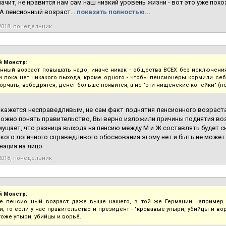
начит, не нравится нам сам наш низкий уровень жизни - вот это уже похож
 А пенсионный возраст...
показать полностью...
2018, понедельник
 Монстр:
нный возраст повышать надо, иначе никак - общества ВСЕХ без исключени
 и пока нет никакого выхода, кроме одного - чтобы пенсионеры кормили себ
орчать, взбодрятся, денег больше появится, а не "эти нищенские копейки" (пе
кажется несправедливым, не сам факт поднятия пенсионного возраста
можно понять правительство, Вы верно изложили причины поднятия во
ущает, что разница выхода на пенсию между М и Ж составлять будет сн
акого логичного справедливого обоснования этому нет и быть не может
ация на лицо
2018, понедельник
 Монстр:
е пенсионный возраст даже выше нашего, в той же Германии например.
и, то если у нас правительство и президент - "кровавые упыри, убийцы и вор
тоже упыри, убийцы и ворьё.