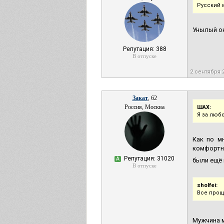
Русский 
Унылый он
Репутация: 388
В отпуске
2 сентября 
Закат
, 62
Россия, Москва
ШАХ:
Я за любо
Как по м
комфортно
Репутация: 31020
А
были ещё 
В отпуске
sholfei:
Все прощ
Мужчина 