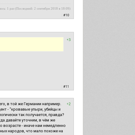
ось: 1 раз (Последний: 2 сентября 2018 в 18:09)
|
#10
+3
|
#11
го, в той же Германии например.
+2
ент - "кровавые упыри, убийцы и
логически так получается, правда?
гда давайте уточним, в чём же
 возрасте - иначе нам немедленно
нных народов, что мало похоже на