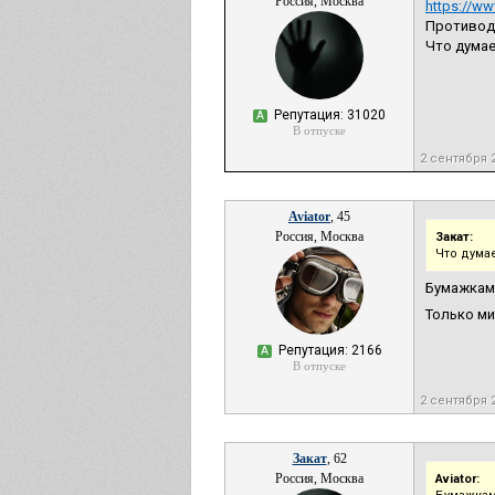
Россия, Москва
https://w
Противод
Что думае
Репутация: 31020
А
В отпуске
2 сентября 
Aviator
, 45
Россия, Москва
Закат:
Что дума
Бумажками
Только ми
Репутация: 2166
А
В отпуске
2 сентября 
Закат
, 62
Россия, Москва
Aviator: