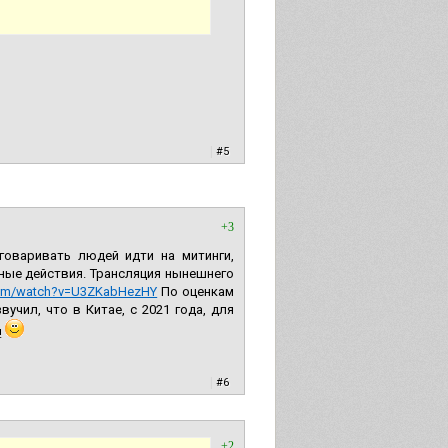
|
#5
+3
говаривать людей идти на митинги,
ьные действия. Трансляция нынешнего
com/watch?v=U3ZKabHezHY
По оценкам
учил, что в Китае, с 2021 года, для
!
|
#6
+2