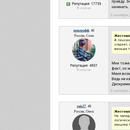
правду. З
Репутация: 17735
А
начинать.
В отпуске
3 сентября 
покерофф
, 48
Россия, Сочи
Жестокий
А пенсио
стареет,
меньше т
Мне тоже 
Репутация: 4907
факт, но 
В отпуске
Меня возм
Ведь ни к
Дискримин
3 сентября 
rais27
, 48
Россия, Омск
Жестокий
На запад
логическ
канцлер 