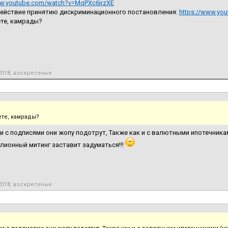
ww.youtube.com/watch?v=MqPXc6irzXE
ействие принятию дискриминационного постановления:
https://www.yo
те, камрады?
2018, воскресенье
ете, камрады?
 с подписями они жопу подотрут, Также как и с валютными ипотечникам
лионный митинг заставит задуматься!!!
2018, воскресенье