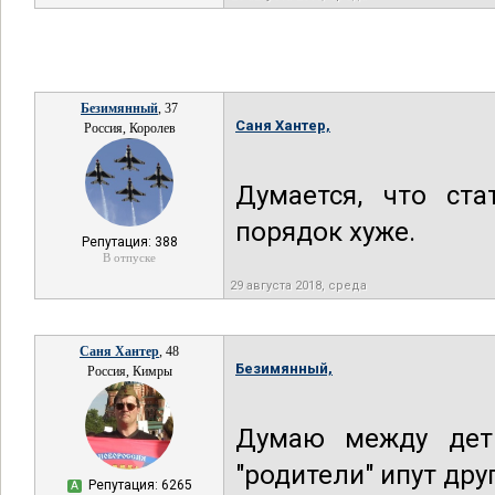
Безимянный
, 37
Саня Хантер,
Россия, Королев
Думается, что ст
порядок хуже.
Репутация: 388
В отпуске
29 августа 2018, среда
Саня Хантер
, 48
Безимянный,
Россия, Кимры
Думаю между дет
"родители" ипут друг
Репутация: 6265
А