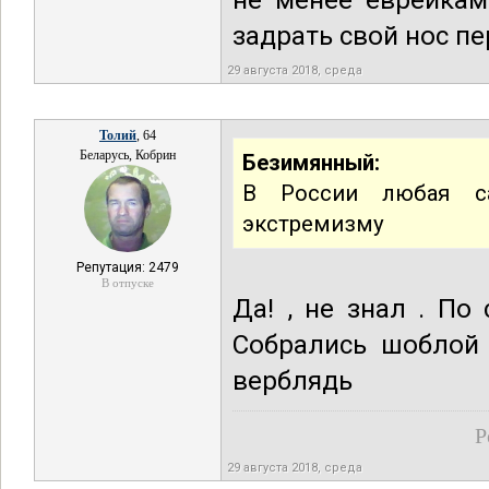
не менее еврейкам
задрать свой нос п
29 августа 2018, среда
Толий
, 64
Беларусь, Кобрин
Безимянный:
В России любая са
экстремизму
Репутация: 2479
В отпуске
Да! , не знал . По
Собрались шоблой 
верблядь
Р
29 августа 2018, среда