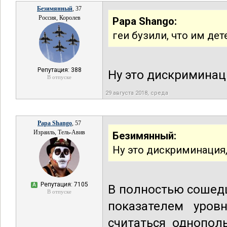
Безимянный
, 37
Россия, Королев
Papa Shango:
геи бузили, что им дет
Репутация: 388
Ну это дискриминаци
В отпуске
29 августа 2018, среда
Papa Shango
, 57
Израиль, Тель-Авив
Безимянный:
Ну это дискриминация,
Репутация: 7105
А
В полностью сошед
В отпуске
показателем уров
считаться однопол