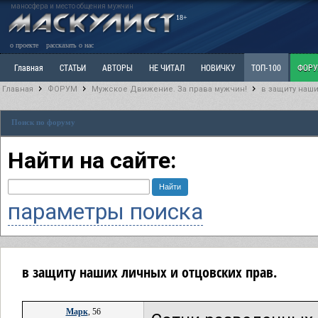
маносфера и место общения мужчин
18+
о проекте
рассказать о нас
Главная
СТАТЬИ
АВТОРЫ
НЕ ЧИТАЛ
НОВИЧКУ
ТОП-100
ФОР
Главная
ФОРУМ
Мужское Движение. За права мужчин!
в защиту наши
Ветка: Расстаюсь или Развожусь. САНЧАС
Ветка: Наболевшее. Выскажись!
Р
Поиск по форуму
РАЗДЕЛ: Разное
УЧЕБНИК
ТРИЛОГИЯ
ВИТРИНА
КОПИЛКА
ОТНОШ
Найти на сайте:
параметры поиска
в защиту наших личных и отцовских прав.
Mарк
, 56