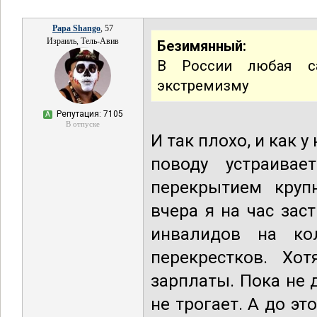
Papa Shango
, 57
Израиль, Тель-Авив
Безимянный:
В России любая са
экстремизму
Репутация: 7105
А
В отпуске
И так плохо, и как 
поводу устраивае
перекрытием круп
вчера я на час зас
инвалидов на ко
перекрестков. Хо
зарплаты. Пока не 
не трогает. А до эт