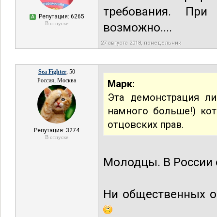
требования. При
Репутация: 6265
А
В отпуске
возможно....
27 августа 2018, понедельник
Sea Fighter
, 50
Россия, Москва
Mарк:
Эта демонстрация л
намного больше!) ко
отцовских прав.
Репутация: 3274
В отпуске
Молодцы. В России с
Ни общественных о