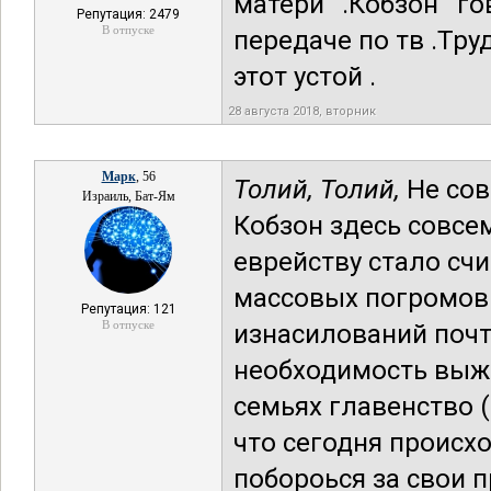
матери .Кобзон г
Репутация: 2479
В отпуске
передаче по тв .Тр
этот устой .
28 августа 2018, вторник
Mарк
, 56
Толий,
Толий,
Не сов
Израиль, Бат-Ям
Кобзон здесь совсем
еврейству стало счит
массовых погромов 
Репутация: 121
В отпуске
изнасилований почт
необходимость выжи
семьях главенство 
что сегодня происх
побороься за свои п