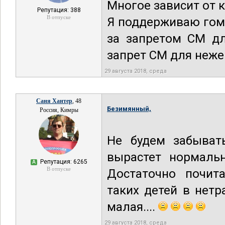
Многое зависит от к
Репутация: 388
В отпуске
Я поддерживаю гомо
за запретом СМ дл
запрет СМ для неже
29 августа 2018, среда
Саня Хантер
, 48
Безимянный,
Россия, Кимры
Не будем забыват
вырастет нормальн
Репутация: 6265
А
В отпуске
Достаточно почита
таких детей в нет
малая....
29 августа 2018, среда