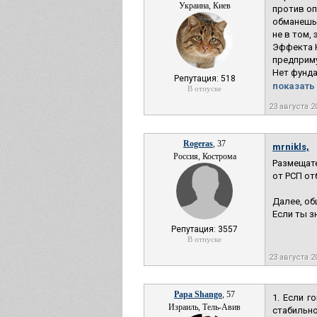
Украина, Киев
против оп
обманешь,
не в том, 
Эффекта Н
предприму
Нет фунда
Репутация: 518
показать 
В отпуске
23 августа 2
Rogeras
, 37
mrnikls,
Россия, Кострома
Размещате
от РСП от
Далее, об
Если ты з
Репутация: 3557
В отпуске
23 августа 2
Papa Shango
, 57
1. Если г
Израиль, Тель-Авив
стабильно