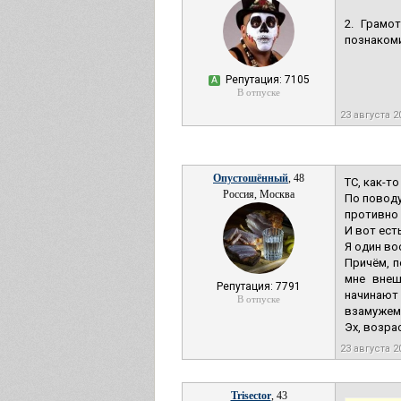
2. Грамо
познакоми
Репутация: 7105
А
В отпуске
23 августа 2
Опустошённый
, 48
ТС, как-т
Россия, Москва
По поводу
противно 
И вот есть
Я один во
Причём, п
мне внеш
Репутация: 7791
начинают
В отпуске
взамужем,
Эх, возрас
23 августа 2
Trisector
, 43