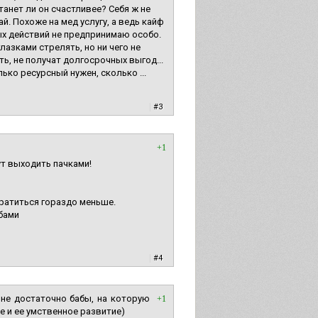
танет ли он счастливее? Себя ж не
й. Похоже на мед услугу, а ведь кайф
х действий не предпринимаю особо.
лазками стрелять, но ни чего не
ть, не получат долгосрочных выгод...
ько ресурсный нужен, сколько ...
|
#3
+1
ут выходить пачками!
тратиться гораздо меньше.
абами
|
#4
мне достаточно бабы, на которую
+1
е и ее умственное развитие)