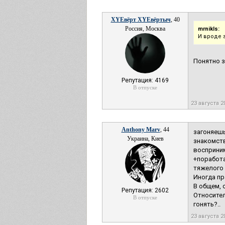
XYEвёрт XYEвёртыч
, 40
Россия, Москва
mrnikls:
И вроде 
Понятно 
Репутация: 4169
В отпуске
23 августа 2
Anthony Marv
, 44
загоняеш
Украина, Киев
знакомств
восприним
+поработа
тяжелого 
Иногда пр
В общем, 
Репутация: 2602
Относител
В отпуске
гонять?..
23 августа 2