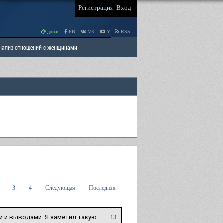
Регистрация
Вход
донат
FB
VK
Y
RSS
Анализ отношений с женщинами
 права мужчин
РАЗДЕЛ: Отцы и Дети
3
4
Следующая
Последняя
и и выводами. Я заметил такую
+13