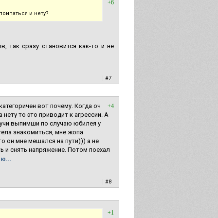
+6
поипаться и нету?
в, так сразу становится как-то и не
|
#7
 категоричен вот почему. Когда оч
+4
 нету то это приводит к агрессии. А
дучи выпимши по случаю юбилея у
отела знакомиться, мне жопа
 он мне мешался на пути))) а не
ть и снять напряжение. Потом поехал
ю...
|
#8
+1