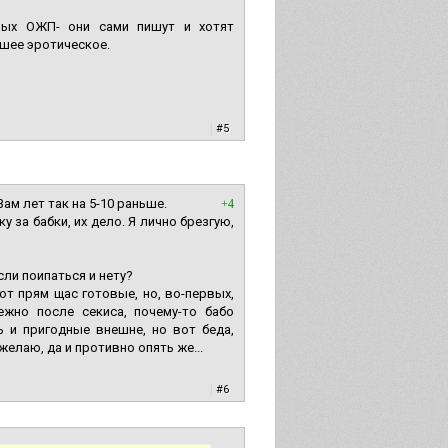
тных ОЖП- они сами пишут и хотят
ешее эротическое.
|
#5
Вам лет так на 5-10 раньше.
+4
у за бабки, их дело. Я лично брезгую,
сли поипаться и нету?
вот прям щас готовые, но, во-первых,
ежно после секиса, почему-то бабо
 и пригодные внешне, но вот беда,
желаю, да и противно опять же...
|
#6