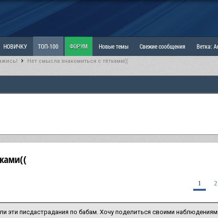
НОВИЧКУ
ТОП-100
ФОРУМ
Новые темы
Свежие сообщения
Ветка: 
ажись!
Нет смысла знакомиться с тётками((
ка: Наболевшее. Выскажись!
РАЗДЕЛ: Мы и Женщины
РАЗДЕЛ: Маскулизм, МД и
ИТРИНА
КОПИЛКА
ОТНОШЕНИЯ
тками((
1
2
ли эти писдастрадания по бабам. Хочу поделиться своими наблюдениям