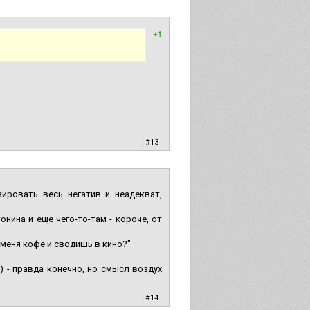
+1
|
#13
зировать весь негатив и неадекват,
нина и еще чего-то-там - короче, от
 меня кофе и сводишь в кино?"
 - правда конечно, но смысл воздух
|
#14