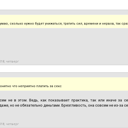
умаю, сколько нужно будет унижаться, тратить сил, времени и нервов, так сраз
018, четверг
онятно что неприятно платить за секс
ем не в этом. Ведь, как показывает практика, так или иначе за се
даже, но не обязательно деньгами. Брезгливость, она совсем не из-за с
018, четверг