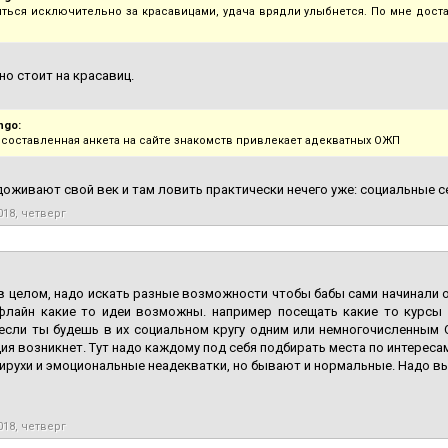
яться исключительно за красавицами, удача врядли улыбнется. По мне дост
но стоит на красавиц.
ngo:
 составленная анкета на сайте знакомств привлекает адекватных ОЖП
 доживают свой век и там ловить практически нечего уже: социальные с
018, четверг
в целом, надо искать разные возможности чтобы бабы сами начинали о
флайн какие то идеи возможны. например посещать какие то курсы 
если ты будешь в их социальном кругу одним или немногочисленным О
ия возникнет. Тут надо каждому под себя подбирать места по интересам.
жирухи и эмоциональные неадекватки, но бывают и нормальные. Надо в
018, четверг