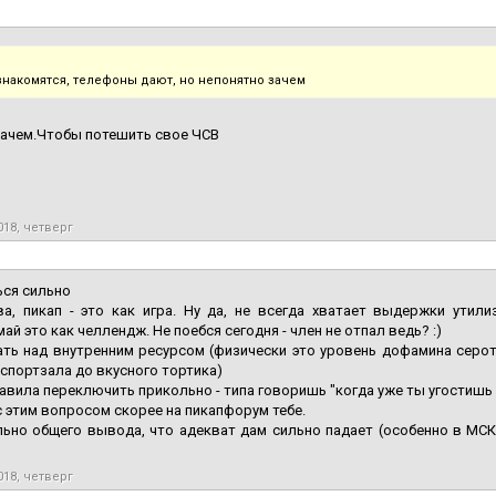
знакомятся, телефоны дают, но непонятно зачем
зачем.Чтобы потешить свое ЧСВ
018, четверг
ься сильно
а, пикап - это как игра. Ну да, не всегда хватает выдержки утили
ай это как челлендж. Не поебся сегодня - член не отпал ведь? :)
ть над внутренним ресурсом (физически это уровень дофамина серото
спортзала до вкусного тортика)
авила переключить прикольно - типа говоришь "когда уже ты угостишь
с этим вопросом скорее на пикапфорум тебе.
ьно общего вывода, что адекват дам сильно падает (особенно в МСК)
018, четверг