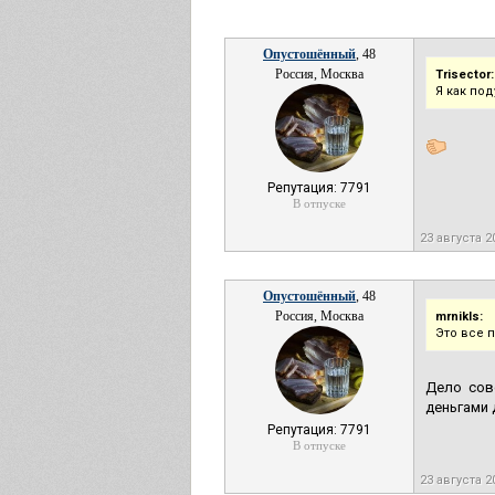
Опустошённый
, 48
Россия, Москва
Trisector:
Я как под
Репутация: 7791
В отпуске
23 августа 2
Опустошённый
, 48
Россия, Москва
mrnikls:
Это все п
Дело совс
деньгами 
Репутация: 7791
В отпуске
23 августа 2