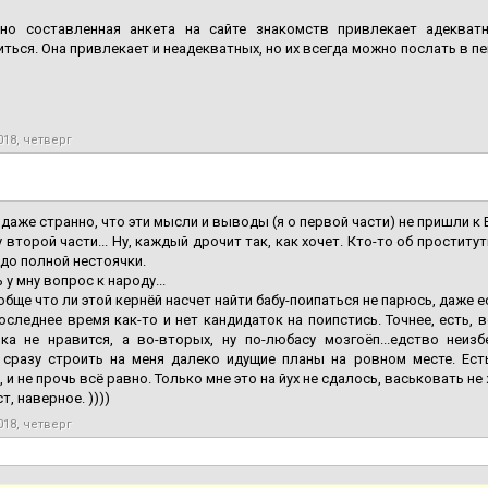
тно составленная анкета на сайте знакомств привлекает адеква
ться. Она привлекает и неадекватных, но их всегда можно послать в п
018, четверг
о даже странно, что эти мысли и выводы (я о первой части) не пришли к 
 второй части... Ну, каждый дрочит так, как хочет. Кто-то об проститутк
до полной нестоячки.
 у мну вопрос к народу...
обще что ли этой кернёй насчет найти бабу-поипаться не парюсь, даже е
оследнее время как-то и нет кандидаток на поипстись. Точнее, есть, 
ка не нравится, а во-вторых, ну по-любасу мозгоёп...едство неизб
 сразу строить на меня далеко идущие планы на ровном месте. Есть
 и не прочь всё равно. Только мне это на йух не сдалось, васьковать не 
т, наверное. ))))
018, четверг