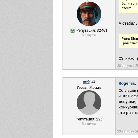
Если гон
стоит
А стабиль
Репутация: 32461
А
В отпуске
Papa Sha
Грамотно
СЗ, имхо,
23 августа 2
mr0
, 44
Rogeras,
Россия, Москва
Согласен 
и для оф
девушки, 
конкуренц
это рсп, 
Репутация: 226
В отпуске
23 августа 2