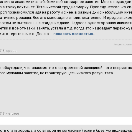
активно знакомиться с бабами неблагодарное занятие. Много подходов 
 а толку почти нет. Титанический труд насмарку. Приведу несколько св
рсп познакомился идя на работу и с нее, в разные дни с небольшим ин
патичные рожицы. Все это миловидно и привлекательно. И вроде знако
 потом не вытянешь на свидание даже. Надоела односторонняя инициат
ретий и все отмазки, занята, устала и т.д. Когда это надоедает перехожу
 что терять нечего. Делаю ...
показать полностью...
Редактировал
018, среда
 обсуждали, что знакомство с современной женщиной - это неприятно
го мужчины занятие, не гарантирующее никакого результата.
018, четверг
сть стать хороша, а со второй не согласный) если я брезгую индивиду