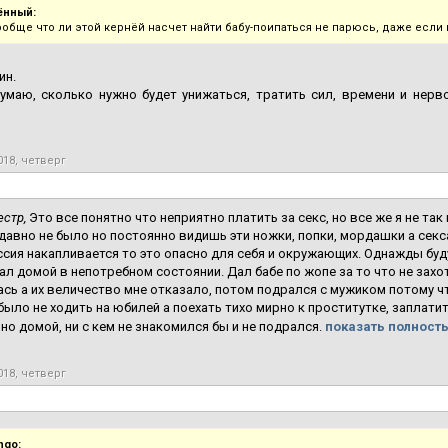
ённый:
ообще что ли этой кернёй насчет найти бабу-поипаться не парюсь, даже если 
ин.
умаю, сколько нужно будет унижаться, тратить сил, времени и нерво
018, четверг
естр,
Это все понятно что неприятно платить за секс, но все же я не так
 давно не было но постоянно видишь эти ножки, попки, мордашки а секса
ссия накапливается то это опасно для себя и окружающих. Однажды бу
хал домой в непотребном состоянии. Дал бабе по жопе за то что не зах
сь а их величество мне отказало, потом подрался с мужиком потому что
было не ходить на юбилей а поехать тихо мирно к проститутке, заплати
но домой, ни с кем не знакомился бы и не подрался.
показать полность
018, четверг
ngo: