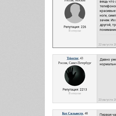
Россия, Москва
вещь что 
телефонов
красивые 
ноги, сим
зачем. Их
другой, т
Репутация: 226
понимание
В отпуске
22 августа 2
Trisector
, 43
Давно уже
Россия, Санкт-Петербург
нормально
Репутация: 2213
В отпуске
23 августа 2
Кот Сильвестр
, 48
Первая ча