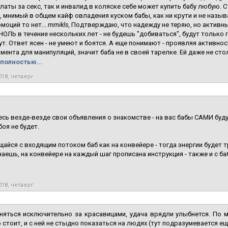
латы за секс, так и инвалид в коляске себе может купить бабу любую. С
 мнимый в общем кайф овладения куском бабы, как ни крути и не называ
эмоций то нет...
mrnikls,
Подтверждаю, что надежду не теряю, но активны
ОЛЬ в течение нескольких лет - не будешь "добиваться", будут только г
т. Ответ ясен - не умеют и боятся. А еще понимают - проявляя активнос
мента для манипуляций, значит баба не в своей тарелке. Ей даже не стол
полностью...
018, четверг
сь везде-везде свои объявления о знакомстве - на вас бабы САМИ буд
боя не будет.
щайся с входящим потоком баб как на конвейере - тогда энергии будет 
наешь, на конвейере на каждый шаг прописана инструкция - также и с б
018, четверг
оняться исключительно за красавицами, удача врядли улыбнется. По 
 стоит, и с ней не стыдно показаться на людях (тут подразумевается ещ