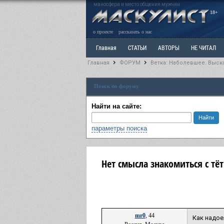
маносфера и место общения мужчин
18+
о проекте
рассказать о нас
Главная
СТАТЬИ
АВТОРЫ
НЕ ЧИТАЛ
Главная
ФОРУМ
Ветка: Наболевшее. Выск
Ветка: Расстаюсь или Развожусь. САНЧАС
Вет
Поиск по форуму
РАЗДЕЛ: Разное
УЧЕБНИК
ТРИЛОГИЯ
В
Найти на сайте:
параметры поиска
Нет смысла знакомиться с тё
mr0
, 44
Как надое