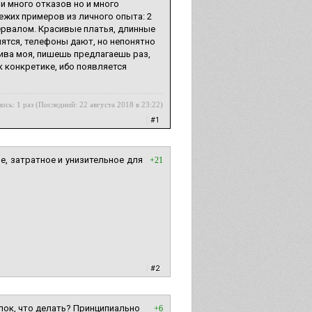
и много отказов но и много
ежих примеров из личного опыта: 2
тервалом. Красивые платья, длинные
мятся, телефоны дают, но непонятно
ива моя, пишешь предлагаешь раз,
 к конкретике, ибо появляется
ось: 1 раз (Последний: 22 августа 2018 в 23:22)
|
#1
е, затратное и унизительное для
+21
|
#2
алок, что делать? Принципиально
+6