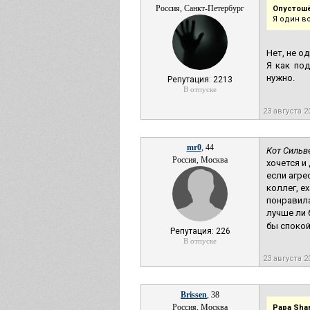
Россия, Санкт-Петербург
Опустош
Я один в
Нет, не од
Я как под
нужно.
Репутация: 2213
В отпуске
23 августа 2
mr0
, 44
Кот Сильв
Россия, Москва
хочется и
если агре
коллег, е
понравила
лучше ли 
бы спокой
Репутация: 226
В отпуске
23 августа 2
Brissen
, 38
Россия, Москва
Papa Sha