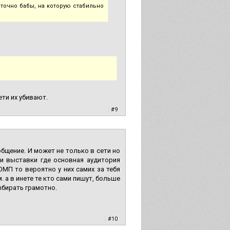
аточно бабы, на которую стабильно
ети их убивают.
|
#9
бщение. И может не только в сети но
и выставки где основная аудитория
МП то вероятно у них самих за тебя
 а в инете те кто сами пишут, больше
ыбирать грамотно.
|
#10