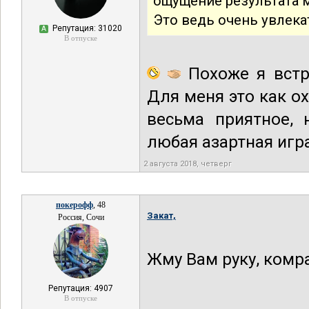
ощущение результата 
Это ведь очень увлека
Репутация: 31020
А
В отпуске
Похоже я вст
Для меня это как ох
весьма приятное, 
любая азартная игр
2 августа 2018, четверг
покерофф
, 48
Закат,
Россия, Сочи
Жму Вам руку, комрад!!!!
Репутация: 4907
В отпуске