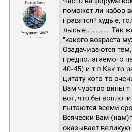
Часто на форуме ко
Россия, Сочи
поможет ли набор в
нравятся? худые, т
лысые...………… Так ж
Репутация: 4907
В отпуске
"какого возраста м
Озадачиваются тем, 
предполагаемого па
40-45) и т п Как то
цитату кого-то очен
Вам чувство вины т
вот, что бы воплот
пытаются всеми сре
Всячески Вам (нам)п
оказывает великую че