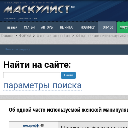
маносфера и место общения мужчин
18+
о проекте
рассказать о нас
Главная
СТАТЬИ
АВТОРЫ
НЕ ЧИТАЛ
НОВИЧКУ
ТОП-100
ФОР
Главная
ФОРУМ
О женщинах вообще
Об одной часто используемой 
Ветка: Расстаюсь или Развожусь. САНЧАС
Ветка: Наболевшее. Выскажись!
Р
Поиск по форуму
РАЗДЕЛ: Разное
УЧЕБНИК
ТРИЛОГИЯ
ВИТРИНА
КОПИЛКА
ОТНОШ
Найти на сайте:
параметры поиска
Об одной часто используемой женской манипуля
покерофф
, 48