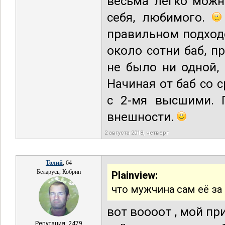
весьма легко можн
себя, любимого.
правильном подход
около сотни баб, 
не было ни одной,
Начиная от баб со 
с 2-мя высшими. 
внешности.
2 августа 2018, четверг
Толий
, 64
Беларусь, Кобрин
Plainview:
что мужчина сам её за
вот воооот , мой пр
Репутация: 2479