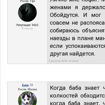
Россия, Уфа
женами я держалс
Обойдутся. И мог 
совсем не распояса
Репутация: 5662
В отпуске
собираюсь объяснят
наезды в плане ма
если успокаиваютс
другая найдется.
2 августа 2018, четверг
Баян
, 53
Когда баба знает 
Россия, Москва
колкостей обходит
когда баба знает,