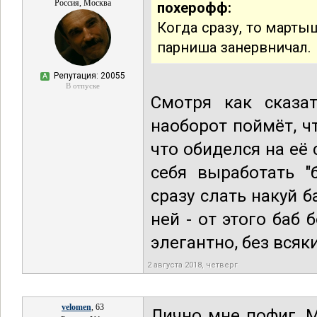
Россия, Москва
похерофф:
Когда сразу, то марты
парниша занервничал.
Репутация: 20055
А
В отпуске
Смотря как сказа
наоборот поймёт, ч
что обиделся на её 
себя выработать "
сразу слать накуй 
ней - от этого баб 
элегантно, без всяки
2 августа 2018, четверг
velomen
, 63
Лично мне пофиг. М