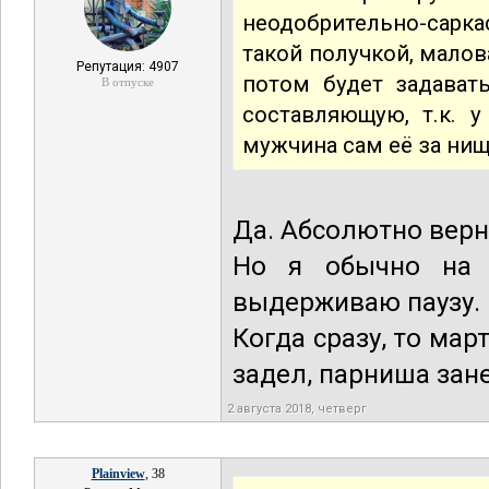
неодобрительно-саркас
такой получкой, малова
Репутация: 4907
потом будет задават
В отпуске
составляющую, т.к. 
мужчина сам её за нищ
Да. Абсолютно верн
Но я обычно на к
выдерживаю паузу.
Когда сразу, то мар
задел, парниша зан
2 августа 2018, четверг
Plainview
, 38