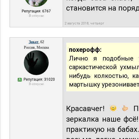
становится на поря
Репутация: 6767
В отпуске
2 августа 2018, четверг
Закат
, 62
Россия, Москва
похерофф:
Лично я подобные 
саркастической ухмы
нибудь колкостью, к
Репутация: 31020
А
мартышку урезонивае
В отпуске
Красавчег!
ПП
зеркалка наше фсё
практикую на бабах.