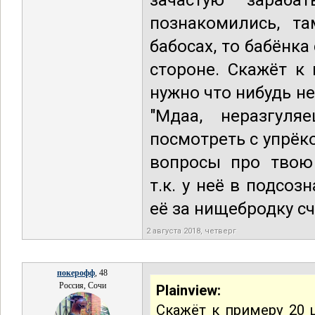
зачастую зараб
познакомились, т
бабосах, то бабёнка
стороне. Скажёт к
нужно что нибудь н
"Мдаа, неразгуля
посмотреть с упрёко
вопросы про твою
т.к. у неё в подсо
её за нищебродку сч
2 августа 2018, четверг
покерофф
, 48
Россия, Сочи
Plainview:
Скажёт к примеру 20 