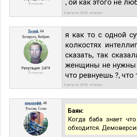
, ой как этого не лю
В отпуске
2 августа 2018, четверг
Толий
, 64
я как то с одной с
Беларусь, Кобрин
колкостях интелли
сказать, так сказал
женщины не нужны , 
Репутация: 2479
В отпуске
что ревнуешь ?, что 
2 августа 2018, четверг
покерофф
, 48
Россия, Сочи
Баян:
Когда баба знает чт
обходится. Демоверси