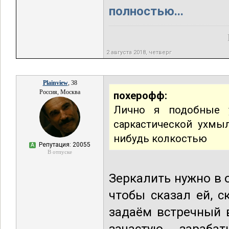
полностью...
2 августа 2018, четверг
Plainview
, 38
Россия, Москва
похерофф:
Лично я подобные 
саркастической ухмы
нибудь колкостью
Репутация: 20055
А
В отпуске
Зеркалить нужно в 
чтобы сказал ей, с
задаём встречный в