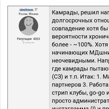
simpleman
, 37
Камрады, решил нап
Россия, Москва
долгосрочных отнош
совпадение хотя бы 
вероятности хронич
Репутация: 4353
В отпуске
более - ~100%. Хот
начинающих МДшнико
неочевидными. Напр
где камрады пытают
(СЗ) и т.п. Итак: 1.
партнеров 3. Работ
стрип клубы, go-go и
просто администрат
инстаграмма (!) и п