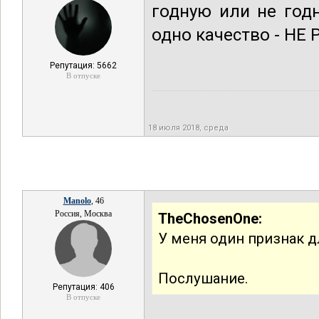
годную или не год
одно качество - НЕ
Репутация: 5662
В отпуске
18 июля 2018, среда
Manolo
, 46
Россия, Москва
TheChosenOne:
У меня один признак д
Послушание.
Репутация: 406
В отпуске