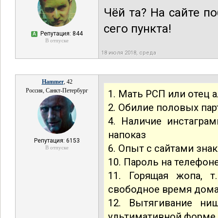
Чёй та? На сайте п
сего пункта!
Репутация: 844
А
В отпуске
18 июля 2018, среда
Hammer
, 42
Россия, Санкт-Петербург
1. Мать РСП или отец 
2. Обилие половых па
4. Наличие инстаграм
напоказ
Репутация: 6153
6. Опыт с сайтами зна
В отпуске
10. Пароль на телефон
11. Горящая жопа, 
свободное время дома. 
12. Вытягивание ни
ультимативной форме (с