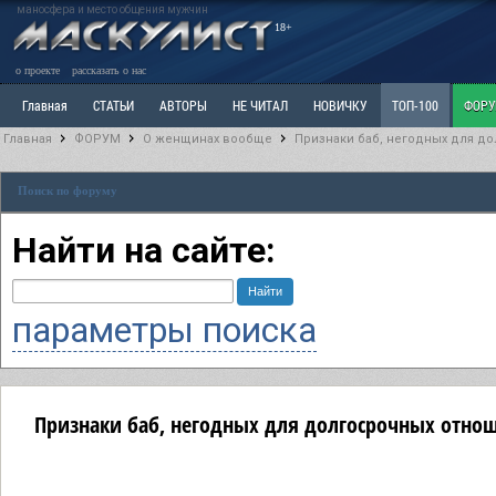
маносфера и место общения мужчин
18+
о проекте
рассказать о нас
Главная
СТАТЬИ
АВТОРЫ
НЕ ЧИТАЛ
НОВИЧКУ
ТОП-100
ФОР
Главная
ФОРУМ
О женщинах вообще
Признаки баб, негодных для д
Ветка: Расстаюсь или Развожусь. САНЧАС
Ветка: Наболевшее. Выскажись!
Р
Поиск по форуму
РАЗДЕЛ: Разное
УЧЕБНИК
ТРИЛОГИЯ
ВИТРИНА
КОПИЛКА
ОТНОШ
Найти на сайте:
параметры поиска
Признаки баб, негодных для долгосрочных отно