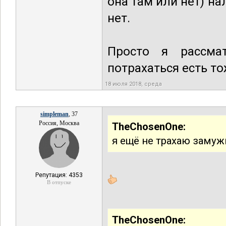
она там или нет) н
нет.
Просто я рассма
потрахаться есть т
18 июля 2018, среда
simpleman
, 37
Россия, Москва
TheChosenOne:
я ещё не трахаю замужн
Репутация: 4353
В отпуске
TheChosenOne: