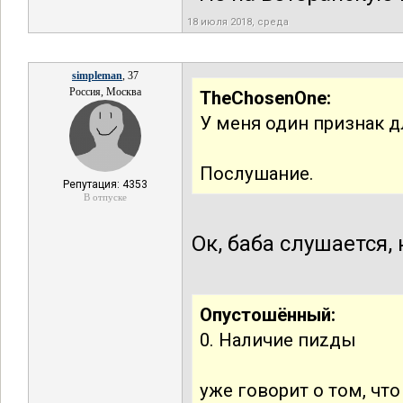
18 июля 2018, среда
simpleman
, 37
Россия, Москва
TheChosenOne:
У меня один признак д
Послушание.
Репутация: 4353
В отпуске
Ок, баба слушается,
Опустошённый:
0. Наличие пиzды
уже говорит о том, ч