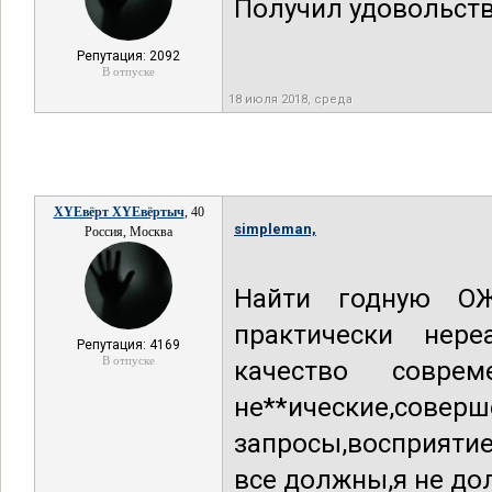
Получил удовольств
Репутация: 2092
В отпуске
18 июля 2018, среда
XYEвёрт XYEвёртыч
, 40
simpleman,
Россия, Москва
Найти годную ОЖ
практически нере
Репутация: 4169
В отпуске
качество совр
не**ические,с
запросы,восприятие
все должны,я не до