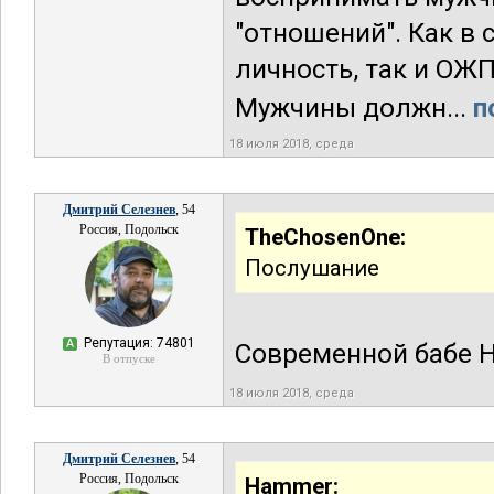
"отношений". Как в
личность, так и ОЖ
Мужчины должн...
п
18 июля 2018, среда
Дмитрий Селезнев
, 54
Россия, Подольск
TheChosenOne:
Послушание
Репутация: 74801
А
Современной бабе Н
В отпуске
18 июля 2018, среда
Дмитрий Селезнев
, 54
Россия, Подольск
Hammer: