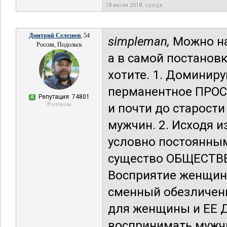
18 июля 2018, среда
Дмитрий Селезнев
, 54
simpleman,
Можно нап
Россия, Подольск
а в самой постановк
хотите. 1. Доминир
перманентное ПРОС
Репутация: 74801
А
В отпуске
и почти до старости
мужчин. 2. Исходя 
условно постоянным
существо ОБЩЕСТВЕ
Восприятие женщин
сменный обезличенн
для женщины и ЕЕ Д
воспринимать мужчи