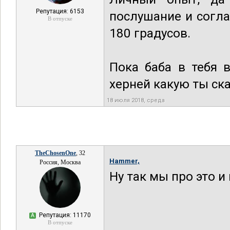
Репутация: 6153
послушание и согла
В отпуске
180 градусов.
Пока баба в тебя 
херней какую ты ск
18 июля 2018, среда
TheChosenOne
, 32
Hammer,
Россия, Москва
Ну так мы про это и
Репутация: 11170
А
В отпуске