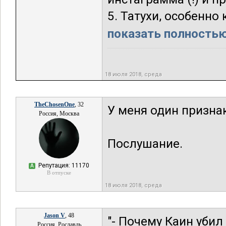
5. Татухи, особенно 
показать полностью.
18 июля 2018, среда
TheChosenOne
, 32
У меня один призна
Россия, Москва
Послушание.
Репутация: 11170
А
В отпуске
18 июля 2018, среда
Jason V
, 48
"- Почему Каин убил
Россия, Рославль