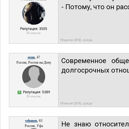
- Потому, что он ра
Репутация: 3505
В отпуске
18 июля 2018, среда
reem
, 47
Современное обще
Россия, Ростов-на-Дону
долгосрочных отнош
Репутация: 5389
А
В отпуске
18 июля 2018, среда
velomen
, 63
Не знаю относител
Россия, Уфа