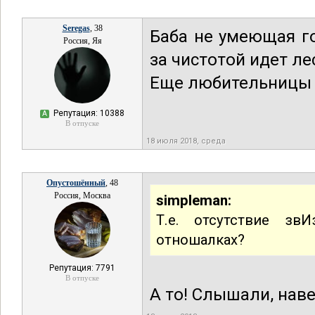
Seregas
, 38
Баба не умеющая го
Россия, Яя
за чистотой идет ле
Еще любительницы с
Репутация: 10388
А
В отпуске
18 июля 2018, среда
Опустошённый
, 48
Россия, Москва
simpleman:
Т.е. отсутствие з
отношалках?
Репутация: 7791
В отпуске
А то! Слышали, наве