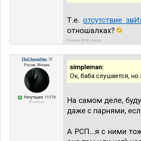
Т.е.
отсутствие зв
отношалках?
18 июля 2018, среда
TheChosenOne
, 32
Россия, Москва
simpleman:
Ок, баба слушается, но
Репутация: 11170
А
На самом деле, буд
В отпуске
даже с парнями, есл
А РСП...я с ними то