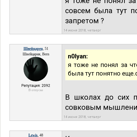
я тоже не понял за
совсем была тут п
запретом ?
14 июня 2018, четверг
Швейцарец
, 51
Швейцария, Bern
n0lyan:
я тоже не понял за ч
была тут понятно еще.
Репутация: 2092
В отпуске
В школах до сих п
совковым мышлени
14 июня 2018, четверг
Lewis
, 48