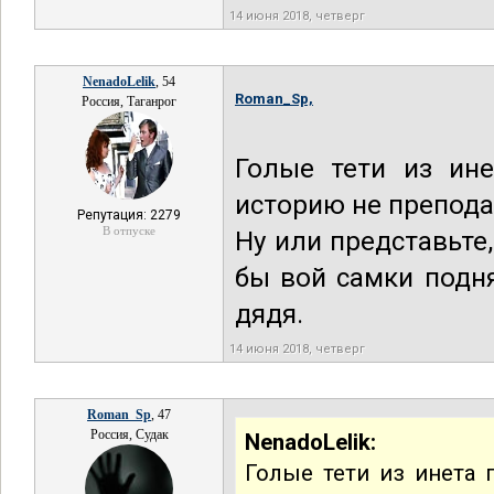
14 июня 2018, четверг
NenadoLelik
, 54
Roman_Sp,
Россия, Таганрог
Голые тети из ин
историю не препода
Репутация: 2279
В отпуске
Ну или представьте
бы вой самки подн
дядя.
14 июня 2018, четверг
Roman_Sp
, 47
Россия, Судак
NenadoLelik:
Голые тети из инета 