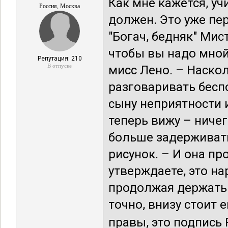
Как мне кажется, у
Россия, Москва
должен. Это уже пер
"Богач, бедняк" Мис
чтобы вы надо мной
Репутация: 210
В отпуске
мисс Лено. – Наско
разговаривать бесп
сыну неприятности 
теперь вижу – ничег
больше задерживать
рисунок. – И она про
утверждаете, это на
продолжая держать 
точно, внизу стоит 
правы, это подпись Р