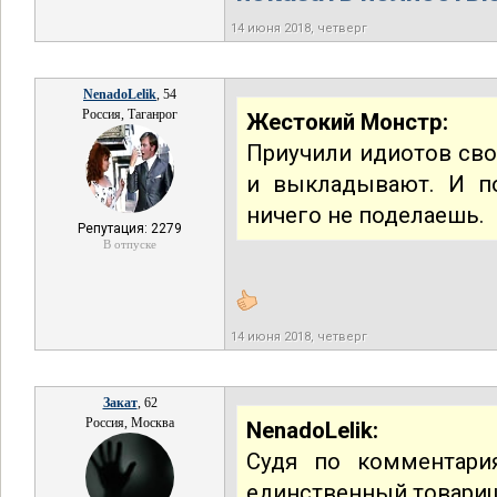
14 июня 2018, четверг
NenadoLelik
, 54
Россия, Таганрог
Жестокий Монстр:
Приучили идиотов сво
и выкладывают. И по
ничего не поделаешь.
Репутация: 2279
В отпуске
14 июня 2018, четверг
Закат
, 62
Россия, Москва
NenadoLelik:
Судя по комментари
единственный товарищ