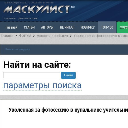
маносфера и место общения мужчин
18+
о проекте
рассказать о нас
Главная
СТАТЬИ
АВТОРЫ
НЕ ЧИТАЛ
НОВИЧКУ
ТОП-100
ФОР
Главная
ФОРУМ
Новости и события
Уволенная за фотосессию в купа
Ветка: Расстаюсь или Развожусь. САНЧАС
Ветка: Наболевшее. Выскажись!
Р
Поиск по форуму
РАЗДЕЛ: Разное
УЧЕБНИК
ТРИЛОГИЯ
ВИТРИНА
КОПИЛКА
ОТНОШ
Найти на сайте:
параметры поиска
Уволенная за фотосессию в купальнике учительни