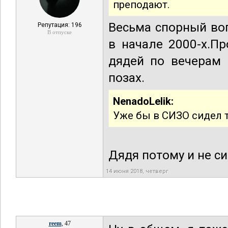
преподают.
Весьма спорный воп
Репутация: 196
В отпуске
в начале 2000-х.П
дядей по вечерам 
позах.
NenadoLelik:
Уже бы в СИЗО сидел т
Дядя потому и не с
14 июня 2018, четверг
reem
, 47