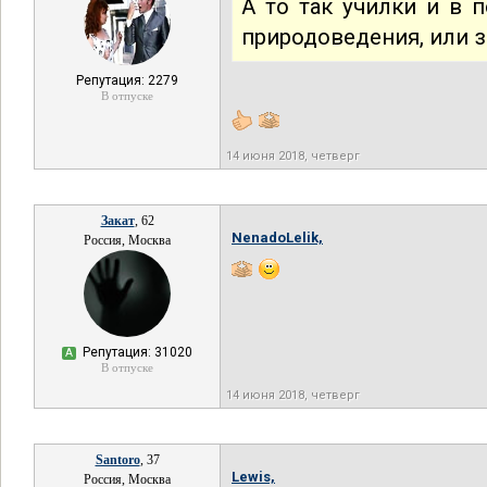
А то так училки и в 
природоведения, или з
Репутация: 2279
В отпуске
14 июня 2018, четверг
Закат
, 62
NenadoLelik,
Россия, Москва
Репутация: 31020
А
В отпуске
14 июня 2018, четверг
Santoro
, 37
Lewis,
Россия, Москва