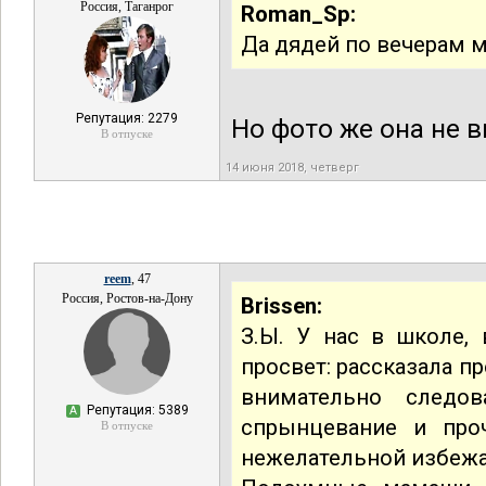
Россия, Таганрог
Roman_Sp:
Да дядей по вечерам 
Репутация: 2279
Но фото же она не 
В отпуске
14 июня 2018, четверг
reem
, 47
Россия, Ростов-на-Дону
Brissen:
З.Ы. У нас в школе, 
просвет: рассказала п
внимательно следо
Репутация: 5389
А
спрынцевание и про
В отпуске
нежелательной избежа