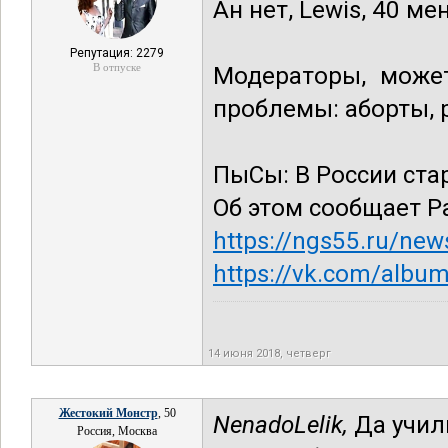
Ан нет, Lewis, 40 м
Репутация: 2279
В отпуске
Модераторы, может
проблемы: аборты, р
ПыСы: В России ста
Об этом сообщает Р
https://ngs55.ru/ne
https://vk.com/alb
14 июня 2018, четверг
Жестокий Монстр
, 50
NenadoLelik,
Да училк
Россия, Москва