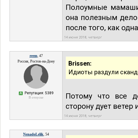
Полоумные мамаши 
она полезным дело
после того, как одна
14 июня 2018, четверг
reem
, 47
Россия, Ростов-на-Дону
Brissen:
Идиоты раздули сканда
Репутация: 5389
А
Потому что все д
В отпуске
сторону дует ветер 
14 июня 2018, четверг
NenadoLelik
, 54