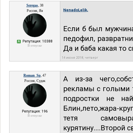
Seregas
, 38
NenadoLelik,
Россия, Яя
Если б был мужчина
педофил, развратни
Репутация: 10388
А
В отпуске
Да и баба какая то с
14 июня 2018, четверг
Roman_Sp
, 47
А из-за чего,собс
Россия, Судак
рекламы с голыми 
подростки не най
Блин,лето,жара-кру
Репутация: 196
В отпуске
тетя самовыра
курятину....Второй с