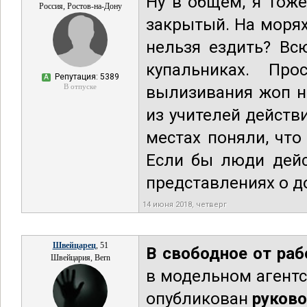
Ну в общем, я тоже
Россия, Ростов-на-Дону
закрытый. На морях
нельзя ездить? Вс
купальниках. Пр
Репутация: 5389
А
В отпуске
вылизивания жоп на
из учителей действ
местах поняли, что
Если бы люди дейс
представлениях о д
14 июня 2018, четверг
Швейцарец
, 51
В свободное от ра
Швейцария, Bern
в модельном агентс
опубликован
руков