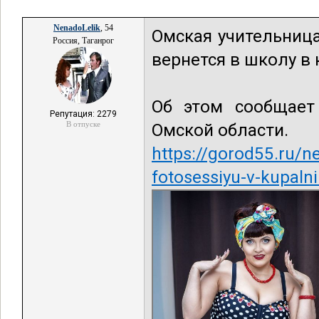
NenadoLelik
, 54
Омская учительница
Россия, Таганрог
вернется в школу в 
Об этом сообщает 
Репутация: 2279
В отпуске
Омской области.
https://gorod55.ru/n
fotosessiyu-v-kupalni