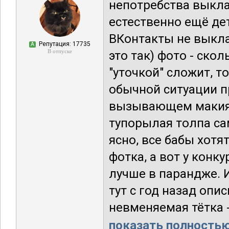
непотребства выкла
естественно ещё дет
ВКонтакты не выкла
Репутация: 17735
А
В отпуске
это так) фото - ско
"уточкой" сложит, т
обычной ситуации п
вызывающем макияже
тупорылая толпа сам
ясно, все бабы хотя
фотка, а вот у конк
лучше в парандже. 
тут с год назад опи
невменяемая тётка - 
показать полностью.