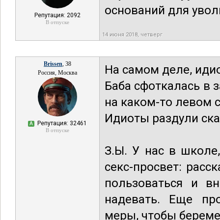
оснований для увол
Репутация: 2092
В отпуске
14 июня 2018, четверг
Brissen
, 38
На самом деле, иди
Россия, Москва
Баба сфоткалась в
на каком-то левом с
Идиоты раздули ска
Репутация: 32461
А
В отпуске
З.Ы. У нас в школе
секс-просвет: расс
пользоваться и вн
надевать. Еще пр
меры, чтобы береме