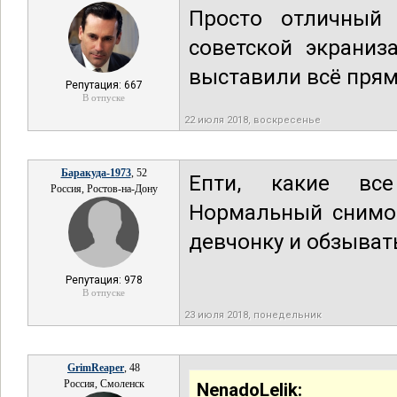
Просто отличный
советской экраниз
выставили всё прямо
Репутация: 667
В отпуске
22 июля 2018, воскресенье
Баракуда-1973
, 52
Епти, какие все
Россия, Ростов-на-Дону
Нормальный снимок
девчонку и обзыват
Репутация: 978
В отпуске
23 июля 2018, понедельник
GrimReaper
, 48
Россия, Смоленск
NenadoLelik: