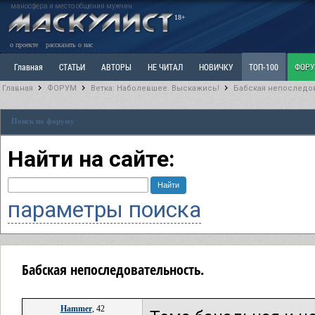
маносфера и место общения мужчин
18+
о проекте
рассказать о нас
Главная
СТАТЬИ
АВТОРЫ
НЕ ЧИТАЛ
НОВИЧКУ
ТОП-100
ФОР
Главная
ФОРУМ
Ветка: Наболевшее. Выскажись!
Бабская непоследо
Ветка: Расстаюсь или Развожусь. САНЧАС
Ветка: Наболевшее. Выскажись!
Р
Поиск по форуму
РАЗДЕЛ: Разное
УЧЕБНИК
ТРИЛОГИЯ
ВИТРИНА
КОПИЛКА
ОТНОШ
Найти на сайте:
параметры поиска
Бабская непоследовательность.
Hammer
, 42