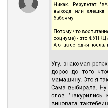
Никак. Результат "в
выходе или алешка 
бабояму.
Потому что воспитание
социуме) - это ФУНКЦ
А отца сегодня послал
Угу, знакомая рспэ
дорос до того что
мамашину. Ото я так 
Сама выбирала. Ну
слов "накурились 
виновата, тактебеин