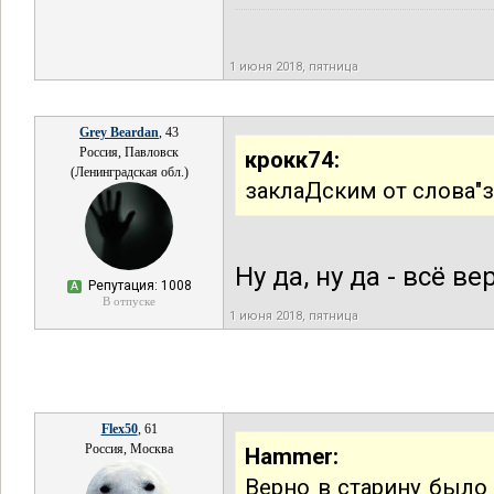
1 июня 2018, пятница
Grey Beardan
, 43
Россия, Павловск
крокк74:
(Ленинградская обл.)
заклаДским от слова"
Ну да, ну да - всё в
Репутация: 1008
А
В отпуске
1 июня 2018, пятница
Flex50
, 61
Россия, Москва
Hammer:
Верно в старину было 