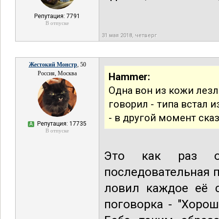
Репутация: 7791
В отпуске
31 мая 2018, четверг
Жестокий Монстр
, 50
Россия, Москва
Hammer:
Одна вон из кожи лезл
говорил - типа встал и
- в другой момент ска
Репутация: 17735
А
В отпуске
Это как раз оч
последовательная п
ловил каждое её с
поговорка - "Хоро