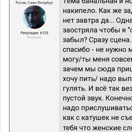
Тема банальная и н
Россия, Санкт-Петербург
накипело. Как же за
нет завтра да... Од
заостряла чтобы я "
Репутация: 6153
В отпуске
забыл? Сразу сцена.
спасибо - не нужно 
могу/ты меня совсе
зачем мы сюда при
хочу пить/ надо вы
гулять. И всё так в
пустой звук. Конечн
надо прислушиваться
как с катушек не съ
тебя что женские сло