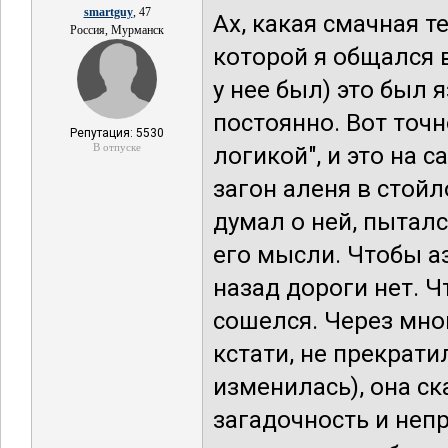
smartguy
, 47
Ах, какая смачная т
Россия, Мурманск
которой я общался в
у нее был) это был 
постоянно. Вот точн
Репутация: 5530
В отпуске
логикой", и это на 
загон аленя в стойл
думал о ней, пыталс
его мысли. Чтобы аз
назад дороги нет. Ч
сошелся. Через мног
кстати, не прекрати
изменилась), она ск
загадочность и непр