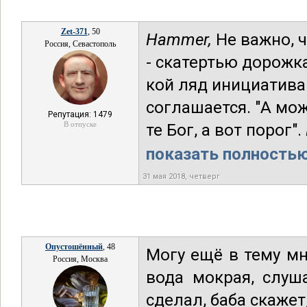
Zet-371
, 50
Hammer,
Не важно, ч
Россия, Севастополь
- скатертью дорожк
кой ляд инициатива
соглашается. "А мо
Репутация: 1479
В отпуске
те Бог, а вот порог".
показать полностью.
31 мая 2018, четверг
Опустошённый
, 48
Могу ещё в тему мн
Россия, Москва
вода мокрая, слуш
сделал, баба скажет