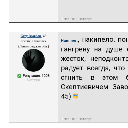
31 мая 2018, четверг
Grey Beardan
, 43
, накипело, по
Hammer,
Россия, Павловск
(Ленинградская обл.)
гангрену на душе
жесток, неподконт
радует всегда, что
сгнить в этом б
Репутация: 1008
А
В отпуске
Скептиевичем Заво
45)
31 мая 2018, четверг