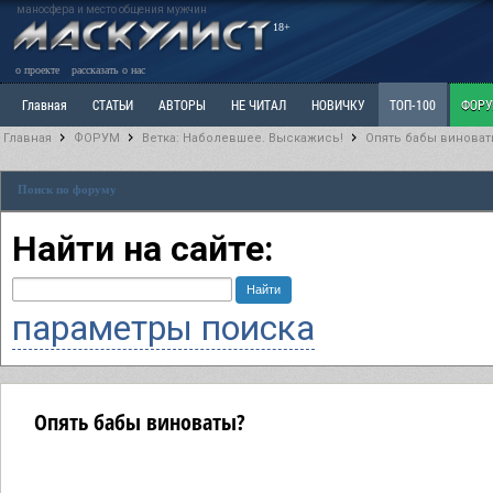
маносфера и место общения мужчин
18+
о проекте
рассказать о нас
Главная
СТАТЬИ
АВТОРЫ
НЕ ЧИТАЛ
НОВИЧКУ
ТОП-100
ФОР
Главная
ФОРУМ
Ветка: Наболевшее. Выскажись!
Опять бабы винова
Ветка: Расстаюсь или Развожусь. САНЧАС
Ветка: Наболевшее. Выскажись!
Р
Поиск по форуму
РАЗДЕЛ: Разное
УЧЕБНИК
ТРИЛОГИЯ
ВИТРИНА
КОПИЛКА
ОТНОШ
Найти на сайте:
параметры поиска
Опять бабы виноваты?