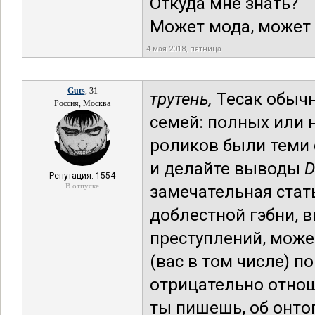
Откуда мне знать?
Может мода, может 
4 мая 2018, пятница
Guts
, 31
трутень,
Тесак обычн
Россия, Москва
семей: полных или н
роликов были теми 
и делайте выводы
D
Репутация: 1554
В отпуске
замечательная стат
доблестной гэбни, 
преступлений, може
(вас в том числе) 
отрицательно отношу
ты пишешь, об онтог