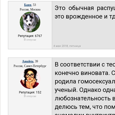
Баян
, 53
Это обычная распу
Россия, Москва
это врожденное и тд
Репутация: 6767
В отпуске
4 мая 2018, пятница
Amuleta
, 39
В соответствии с те
Россия, Санкт-Петербург
конечно виновата. 
родила гомосексуали
ученый. Однако од
Репутация: 152
В отпуске
любознательность в 
делюсь тем, что пом