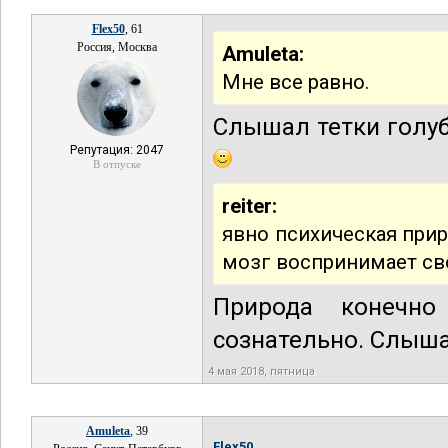
Flex50
, 61
Россия, Москва
Amuleta:
Мне все равно.
Слышал тетки голуб
Репутация: 2047
В отпуске
reiter:
явно психическая прир
мозг воспринимает св
Природа конечно
сознательно. Слыш
4 мая 2018, пятница
Amuleta
, 39
Flex50,