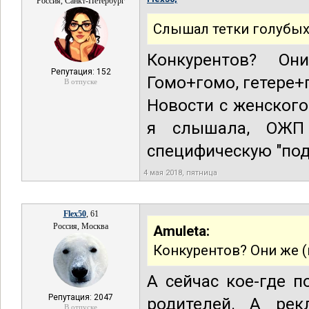
Россия, Санкт-Петербург
Слышал тетки голубых
Конкурентов? Он
Репутация: 152
Гомо+гомо, гетере+г
В отпуске
Новости с женского
я слышала, ОЖП
специфическую "под
4 мая 2018, пятница
Flex50
, 61
Россия, Москва
Amuleta:
Конкурентов? Они же (
А сейчас кое-где 
Репутация: 2047
родителей. А рек
В отпуске