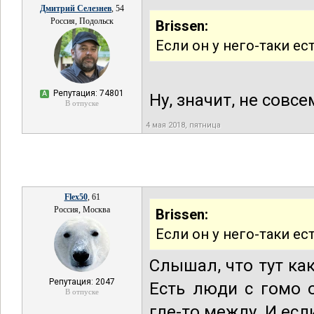
Дмитрий Селезнев
, 54
Россия, Подольск
Brissen:
Если он у него-таки ес
Репутация: 74801
А
Ну, значит, не совсе
В отпуске
4 мая 2018, пятница
Flex50
, 61
Россия, Москва
Brissen:
Если он у него-таки ес
Слышал, что тут ка
Репутация: 2047
Есть люди с гомо о
В отпуске
где-то между. И есл