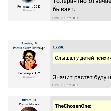
Толерантно отвеча
Репутация: 2047
бывает.
В отпуске
4 мая 2018, пятница
Amuleta
, 39
Flex50,
Россия, Санкт-Петербург
Слышал у детей психик
Репутация: 152
Значит растет буду
В отпуске
4 мая 2018, пятница
Brissen
, 38
Россия, Москва
TheChosenOne: