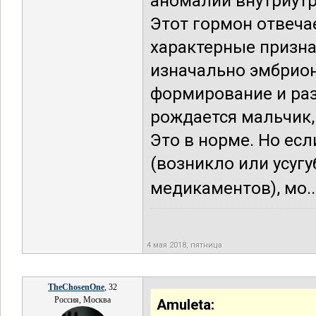
аномалии внутриутро
Этот гормон отвечае
характерные призна
изначально эмбрион
формирование и раз
рождается мальчик,
Это в норме. Но ес
(возникло или усуг
медикаментов), мо..
4 мая 2018, пятница
TheChosenOne
, 32
Россия, Москва
Amuleta: