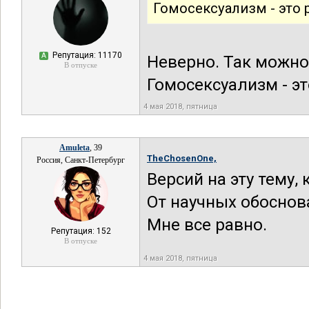
Гомосексуализм - это 
Репутация: 11170
А
Неверно. Так можн
В отпуске
Гомосексуализм - эт
4 мая 2018, пятница
Amuleta
, 39
TheChosenOne,
Россия, Санкт-Петербург
Версий на эту тему, 
От научных обоснов
Мне все равно.
Репутация: 152
В отпуске
4 мая 2018, пятница