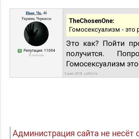
Иван_Чк
, 46
Украина, Черкассы
TheChosenOne:
Гомосексуализм - это 
Это как? Пойти пр
Репутация: 11094
А
получится. Поп
В отпуске
Гомосексуализм это 
5 мая 2018, суббота
Администрация сайта не несёт