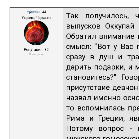
трутень
, 44
Так получилось, 
Украина, Черкассы
выпусков Оккупай
Обратил внимание н
смысл: "Вот у Вас 
Репутация: 82
В отпуске
сразу в душ и тра
дарить подарки, и
становитесь?" Гов
присутствие девчон
назвал именно осн
то вспомнилась пр
Рима и Греции, яв
Потому вопрос - 
мужского гомосексу