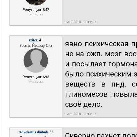
Репутация: 842
В отпуске
4 мая 2018, пятница
reiter
, 41
явно психическая п
Россия, Йошкар-Ола
не на ожп. мозг в
и посылает гормон
было психическим 
Репутация: 693
В отпуске
веществ в пнд. с
глиномесов повыла
своё дело.
4 мая 2018, пятница
Advokatus diaboli
, 53
Скверно пахнет под