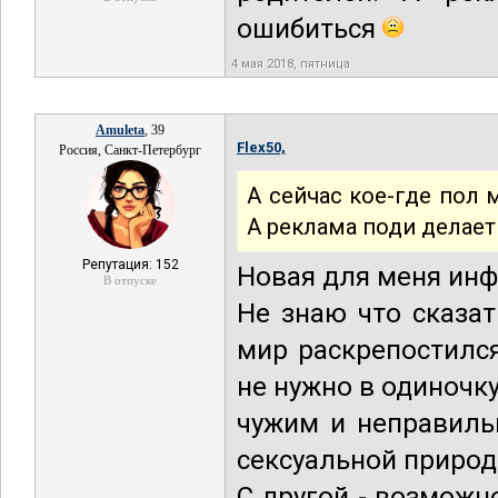
ошибиться
4 мая 2018, пятница
Amuleta
, 39
Flex50,
Россия, Санкт-Петербург
А сейчас кое-где пол 
А реклама поди делает
Репутация: 152
Новая для меня ин
В отпуске
Не знаю что сказат
мир раскрепостился
не нужно в одиночк
чужим и неправиль
сексуальной природ
С другой - возможн