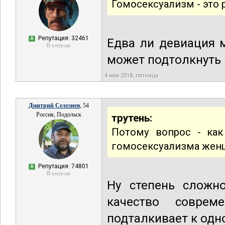
Гомосексуализм - это 
Репутация: 32461
А
Едва ли девиация 
В отпуске
может подтолкнуть 
4 мая 2018, пятница
Дмитрий Селезнев
, 54
Россия, Подольск
трутень:
Потому вопрос - как
гомосексуализма женщ
Репутация: 74801
А
В отпуске
Ну степень сложно
качество совре
подталкивает к одн