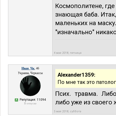
Космополитене, где 
знающая баба. Итак
маленьких на маску
"изначально" никако
4 мая 2018, пятница
Иван_Чк
, 46
Украина, Черкассы
Alexander1359:
По мне так это патоло
Псих. травма. Либ
Репутация: 11094
А
либо уже из своего
В отпуске
5 мая 2018, суббота