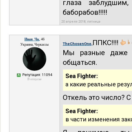
глаза заблудшим
баборабов!!!!!
20 апреля 2018, пятница
Иван_Чк
, 46
ППКС!!!!
TheChosenOne,
Украина, Черкассы
Мы разные даже 
общаться.
Sea Fighter:
Репутация: 11094
А
В отпуске
а какие реальные резу
Откель это число? С
Sea Fighter:
в части изменения за