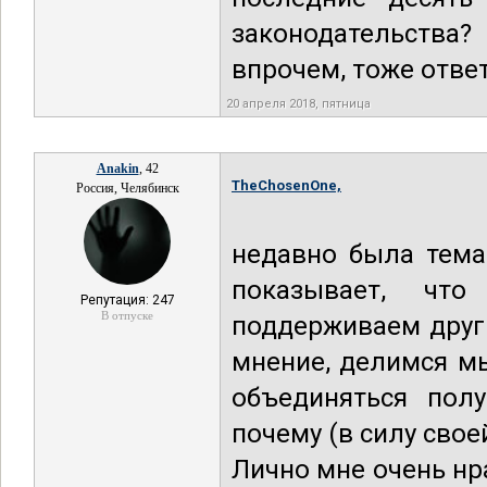
законодательства?
впрочем, тоже отве
20 апреля 2018, пятница
Anakin
, 42
TheChosenOne,
Россия, Челябинск
недавно была тема
показывает, чт
Репутация: 247
В отпуске
поддерживаем друг 
мнение, делимся м
объединяться пол
почему (в силу свое
Лично мне очень нра