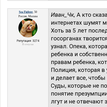
Sea Fighter
, 50
Иван_Чк,
А кто сказа
Россия, Москва
интернетах шумят мн
Хоть за 5 лет после
госорганах творитс
Репутация: 3274
В отпуске
узнал. Опека, котор
ребенка и собствен
правам ребенка, кот
Полиция, которая в
и делает все, чтоб
Суды, которые не по
понятие презумпции
лгут и не отвечают 