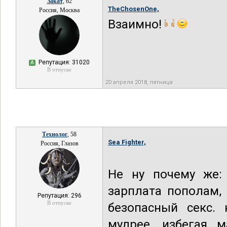
Закат
, 62
TheChosenOne,
Россия, Москва
Взаимно!
Репутация: 31020
А
В отпуске
20 апреля 2018, пятница
Технолог
, 58
Sea Fighter,
Россия, Глазов
Не ну почему же: 
зарплата пополам,
Репутация: 296
В отпуске
безопасный секс.
мудрее, избегая 