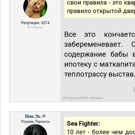
свои правила - это ква
правило открытой две
Репутация: 3274
В отпуске
Все это кончает
забеременевает. 
содержание бабы в
ипотеку с маткапит
теплотрассу выстав
20 апреля 2018, пятница
Иван_Чк
, 46
Украина, Черкассы
Sea Fighter:
10 лет - более чем до