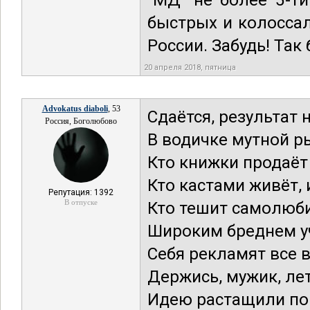
"МД" не более 5-т
быстрых и колосса
России. Забудь! Так
20 апреля 2018, пятница
Advokatus diaboli
, 53
Сдаётся, результат 
Россия, Боголюбово
В водичке мутной ры
Кто книжки продаёт
Кто кастами живёт, и
Репутация: 1392
В отпуске
Кто тешит самолюби
Широким бреднем уч
Себя рекламят все 
Держись, мужик, лет
Идею растащили по 