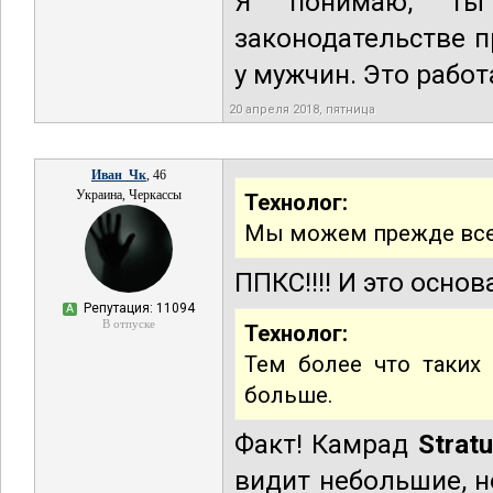
Я понимаю, ты
законодательстве 
у мужчин. Это работ
20 апреля 2018, пятница
Иван_Чк
, 46
Украина, Черкассы
Технолог:
Мы можем прежде всег
ППКС!!!! И это осно
Репутация: 11094
А
В отпуске
Технолог:
Тем более что таких
больше.
Факт! Камрад
Strat
видит небольшие, н