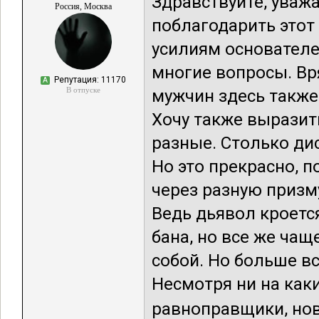
Здравствуйте, уваж
Россия, Москва
поблагодарить этот 
усилиям основателе
многие вопросы. Вря
Репутация: 11170
А
В отпуске
мужчин здесь также
Хочу также выразить
разные. Столько дис
Но это прекрасно, 
через разную призму
Ведь дьявол кроется
бана, но все же ча
собой. Но больше вс
Несмотря ни на как
равноправщики, нов