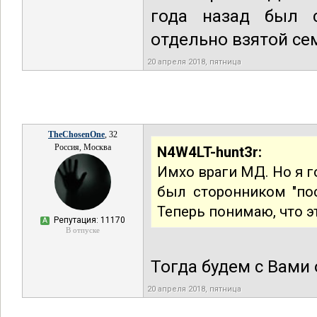
года назад был с
отдельно взятой сем
20 апреля 2018, пятница
TheChosenOne
, 32
Россия, Москва
N4W4LT-hunt3r:
Имхо враги МД. Но я г
был сторонником "пос
Теперь понимаю, что э
Репутация: 11170
А
В отпуске
Тогда будем с Вами
20 апреля 2018, пятница