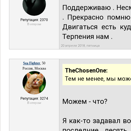
Поддерживаю . Несмо
. Прекрасно помню 
Репутация: 2370
В отпуске
Двигаться есть ку
Терпения нам .
20 апреля 2018, пятница
Sea Fighter
, 50
Россия, Москва
TheChosenOne:
Тем не менее, мы мож
Репутация: 3274
Можем - что?
В отпуске
Я как-то задавал в
последние десять