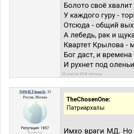
Болото своё хвалит 
У каждого гуру - тор
Отсюда - общий вых
А лебедь, рак и щука
Квартет Крылова - м
Бог даст, и времена
И рухнет под оленьи
20 апреля 2018, пятница
N4W4LT-hunt3r
, 33
Россия, Москва
TheChosenOne:
Патриархалы
Репутация: 1857
Имхо враги МД. Но 
В отпуске