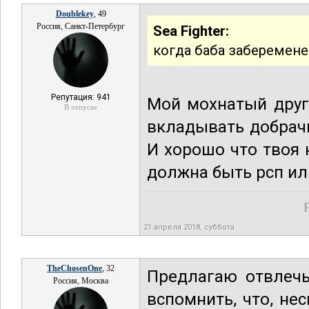
Doublekey
, 49
Россия, Санкт-Петербург
Sea Fighter:
когда баба заберемене
Репутация: 941
Мой мохнатый друг
В отпуске
вкладывать добрач
И хорошо что твоя 
должна быть рсп и
21 апреля 2018, суббота
TheChosenOne
, 32
Предлагаю отвлечь
Россия, Москва
вспомнить, что, не