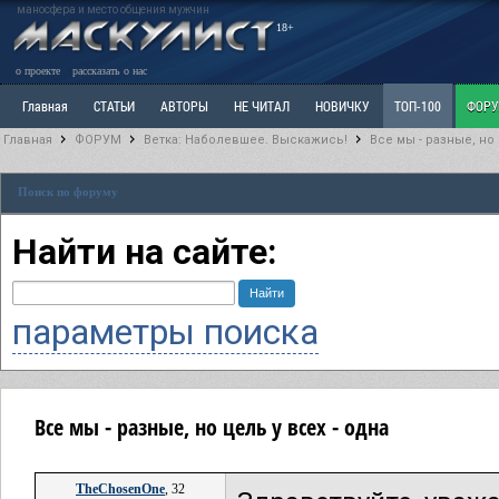
маносфера и место общения мужчин
18+
о проекте
рассказать о нас
Главная
СТАТЬИ
АВТОРЫ
НЕ ЧИТАЛ
НОВИЧКУ
ТОП-100
ФОР
Главная
ФОРУМ
Ветка: Наболевшее. Выскажись!
Все мы - разные, но 
Ветка: Расстаюсь или Развожусь. САНЧАС
Ветка: Наболевшее. Выскажись!
Р
Поиск по форуму
РАЗДЕЛ: Разное
УЧЕБНИК
ТРИЛОГИЯ
ВИТРИНА
КОПИЛКА
ОТНОШ
Найти на сайте:
параметры поиска
Все мы - разные, но цель у всех - одна
TheChosenOne
, 32