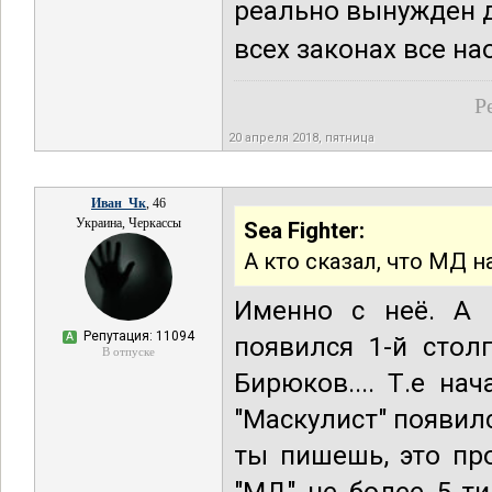
реально вынужден д
всех законах все нао
Р
20 апреля 2018, пятница
Иван_Чк
, 46
Украина, Черкассы
Sea Fighter:
А кто сказал, что МД н
Именно с неё. А 
Репутация: 11094
А
появился 1-й столп
В отпуске
Бирюков.... Т.е на
"Маскулист" появилс
ты пишешь, это пр