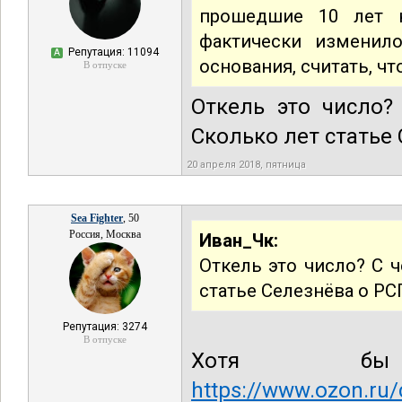
прошедшие 10 лет 
фактически изменил
Репутация: 11094
А
основания, считать, ч
В отпуске
Откель это число?
Сколько лет статье
20 апреля 2018, пятница
Sea Fighter
, 50
Россия, Москва
Иван_Чк:
Откель это число? С 
статье Селезнёва о РС
Репутация: 3274
В отпуске
Хотя б
https://www.ozon.ru/