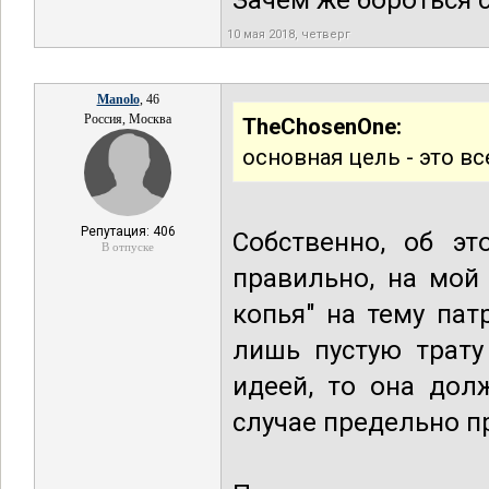
Зачем же бороться 
10 мая 2018, четверг
Manolo
, 46
Россия, Москва
TheChosenOne:
основная цель - это в
Репутация: 406
Собственно, об э
В отпуске
правильно, на мой
копья" на тему пат
лишь пустую трату
идеей, то она дол
случае предельно п