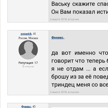
Ваську скажите спа
Он Вам показал ист
6 марта 2018, вторник
potapich
, 41
Феникс,
Россия, Москва
да вот именно что
говорит что теперь б
Репутация: 17
В отпуске
я не отдам ... а е
брошу из за её пове
триндец меня со вс
6 марта 2018, вторник
Феникс
, 45