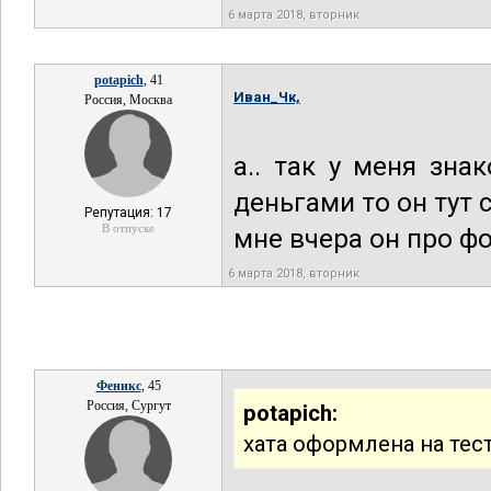
6 марта 2018, вторник
potapich
, 41
Иван_Чк,
Россия, Москва
а.. так у меня зн
деньгами то он тут 
Репутация: 17
В отпуске
мне вчера он про фо
6 марта 2018, вторник
Феникс
, 45
Россия, Сургут
potapich:
хата оформлена на тест