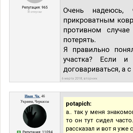
Репутация: 965
Очень надеюсь, 
В отпуске
прикроватным ковр
противном случае
потерять.
Я правильно понял
участка? Если 
договариваться, а с
6 марта 2018, вторник
Иван_Чк
, 46
Украина, Черкассы
potapich:
а.. так у меня знако
то он тут сидел часто
рассказал и вот я уже с
Репутация: 11094
А