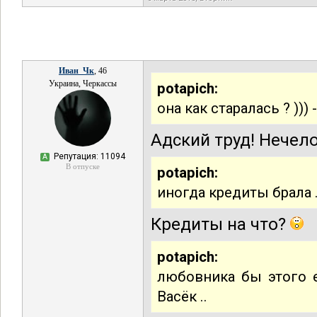
Иван_Чк
, 46
Украина, Черкассы
potapich:
она как старалась ? )))
Адский труд! Нечел
Репутация: 11094
А
В отпуске
potapich:
иногда кредиты брала .
Кредиты на что?
potapich:
любовника бы этого 
Васёк ..