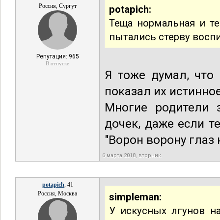
Россия, Сургут
potapich:
Теща нормальная и тес
пытались стерву воспи
Репутация: 965
В отпуске
Я тоже думал, что
показал их истинно
Многие родители 
дочек, даже если те
"Ворон ворону глаз 
6 марта 2018, вторник
potapich
, 41
Россия, Москва
simpleman:
У искусных лгунов на