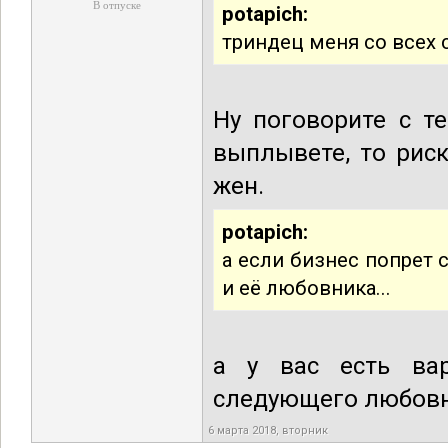
В отпуске
potapich:
триндец меня со всех
Ну поговорите с те
выплывете, то риск
жен.
potapich:
а если бизнес попрет 
и её любовника...
а у вас есть вар
следующего любовн
6 марта 2018, вторник