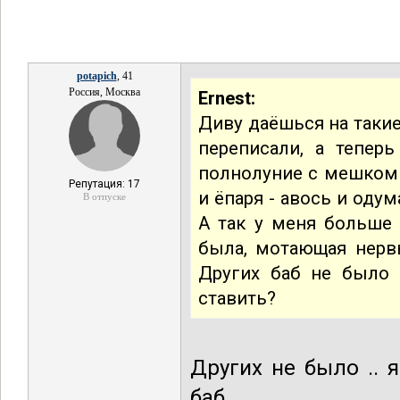
potapich
, 41
Россия, Москва
Ernest:
Диву даёшься на такие
переписали, а тепер
полнолуние с мешком 
Репутация: 17
и ёпаря - авось и одум
В отпуске
А так у меня больше 
была, мотающая нерв
Других баб не было 
ставить?
Других не было ..
баб ..