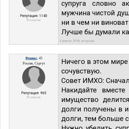
супруга словно а
мужчина чистой душ
Репутация: 1140
В отпуске
ни в чем ни виноват
Лучше бы думали ка
6 марта 2018, вторник
Феникс
, 45
Ничего в этом мире
Россия, Сургут
сочувствую.
Совет ИМХО: Сначал
Накидайте вместе
Репутация: 965
В отпуске
имущество делится
долги получены в и
долги, тем больше 
Нужно убедить супр