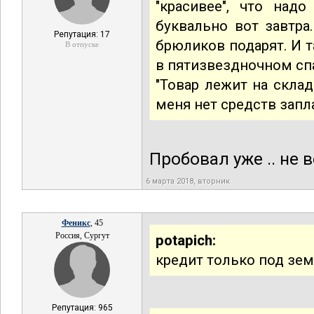
"красивее", что над
буквально вот завтра
Репутация: 17
брюликов подарят. И т
В отпуске
в пятизвездночном сп
"Товар лежит на склад
меня нет средств запла
Пробовал уже .. не 
6 марта 2018, вторник
Феникс
, 45
Россия, Сургут
potapich:
кредит только под зем
Репутация: 965