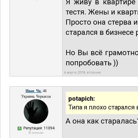
Я живу в квартире
тестя. Жены и кварт
Просто она стерва и
старался в бизнесе 
Но Вы всё грамотно
попробовать ))
6 марта 2018, вторник
Иван_Чк
, 46
Украина, Черкассы
potapich:
Типа я плохо старался 
А она как старалась
Репутация: 11094
А
В отпуске