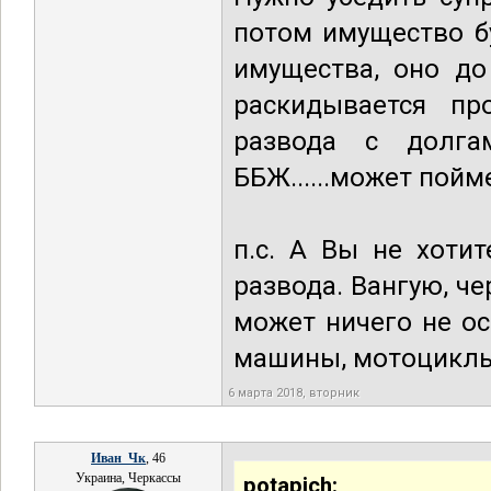
потом имущество бу
имущества, оно до
раскидывается пр
развода с долга
ББЖ......может пойм
п.с. А Вы не хоти
развода. Вангую, че
может ничего не ос
машины, мотоциклы,
6 марта 2018, вторник
Иван_Чк
, 46
Украина, Черкассы
potapich: