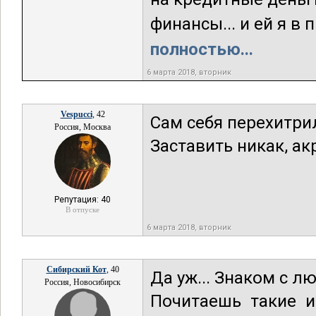
финансы... и ей я в 
полностью...
6 марта 2018, вторник
Vespucci
, 42
Сам себя перехитри
Россия, Москва
Заставить никак, ак
Репутация: 40
В отпуске
6 марта 2018, вторник
Сибирский Кот
, 40
Да уж... Знаком с л
Россия, Новосибирск
Почитаешь такие и