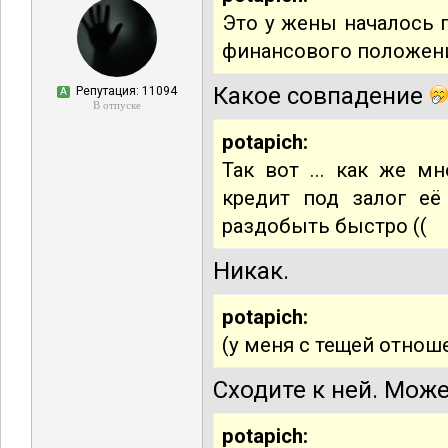
Это у жены началось 
финансового положени
Какое совпадение
Репутация: 11094
А
В отпуске
potapich:
Так вот ... как же м
кредит под залог её
раздобыть быстро ((
Никак.
potapich:
(у меня с тещей отнош
Сходите к ней. Мож
potapich: