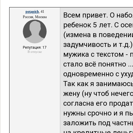
potapich
, 41
Всем привет. О набо
Россия, Москва
ребенок 5 лет. С ос
(измена в поведении
задумчивость и т.д.
Репутация: 17
В отпуске
мужика с текстом - п
стало всё понятно .
одновременно с уху
Так как я занимаюс
жену (ну чтоб нечег
согласна его продать
нужны срочно и я п
заложить под частны
на кредитные деньг