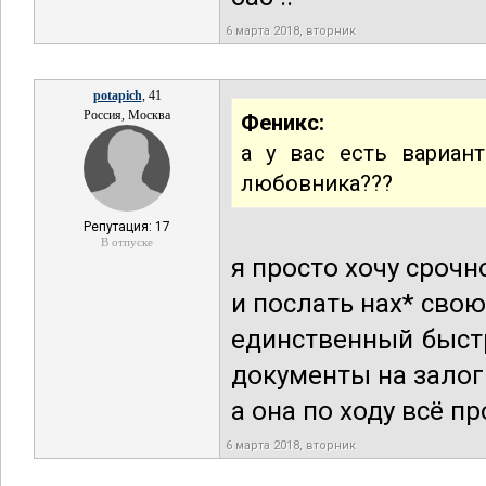
6 марта 2018, вторник
potapich
, 41
Россия, Москва
Феникс:
а у вас есть вариан
любовника???
Репутация: 17
В отпуске
я просто хочу срочн
и послать нах* свою 
единственный быст
документы на залог 
а она по ходу всё п
6 марта 2018, вторник