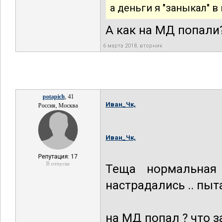
а деньги я "заныкал" в 
А как на МД попали
6 марта 2018, вторник
potapich
, 41
Иван_Чк,
Россия, Москва
Иван_Чк,
Репутация: 17
В отпуске
Теща нормальная
настрадались .. пыт
на МД попал ? что з