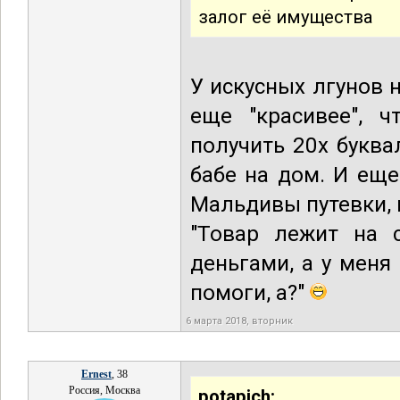
залог её имущества
У искусных лгунов н
еще "красивее", ч
получить 20x буква
бабе на дом. И еще
Мальдивы путевки, 
"Товар лежит на с
деньгами, а у меня
помоги, а?"
6 марта 2018, вторник
Ernest
, 38
Россия, Москва
potapich: