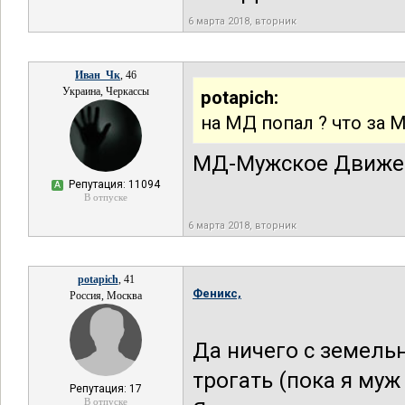
6 марта 2018, вторник
Иван_Чк
, 46
Украина, Черкассы
potapich:
на МД попал ? что за 
МД-Мужское Движен
Репутация: 11094
А
В отпуске
6 марта 2018, вторник
potapich
, 41
Феникс,
Россия, Москва
Да ничего с земельн
трогать (пока я муж
Репутация: 17
В отпуске