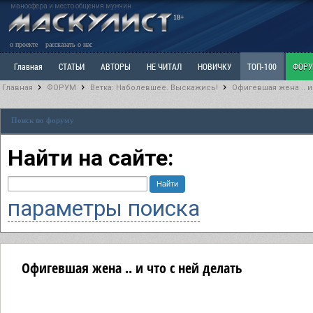
маносфера и место общения мужчин
18+
о проекте
рассказать о нас
Главная
СТАТЬИ
АВТОРЫ
НЕ ЧИТАЛ
НОВИЧКУ
ТОП-100
ФОР
Главная
ФОРУМ
Ветка: Наболевшее. Выскажись!
Офигевшая жена .. и
Ветка: Расстаюсь или Развожусь. САНЧАС
Ветка: Наболевшее. Выскажись!
Р
Поиск по форуму
РАЗДЕЛ: Разное
УЧЕБНИК
ТРИЛОГИЯ
ВИТРИНА
КОПИЛКА
ОТНОШ
Найти на сайте:
параметры поиска
Офигевшая жена .. и что с ней делать