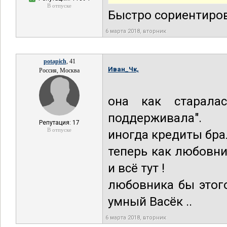
В отпуске
Быстро сориентиро
6 марта 2018, вторник
potapich
, 41
Иван_Чк,
Россия, Москва
она как старала
поддерживала".
Репутация: 17
В отпуске
иногда кредиты брал
теперь как любовни
и всё тут !
любовника бы этог
умный Васёк ..
6 марта 2018, вторник