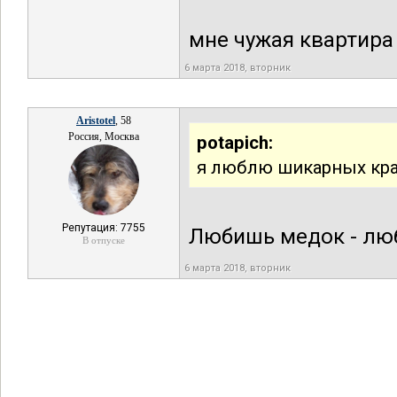
мне чужая квартира 
6 марта 2018, вторник
Aristotel
, 58
Россия, Москва
potapich:
я люблю шикарных крас
Репутация: 7755
Любишь медок - лю
В отпуске
6 марта 2018, вторник