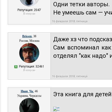
Одни тетки авторы.
Репутация: 2047
Не умеешь сам — учи
В отпуске
16 февраля 2018, пятница
Brissen
, 38
Даже хз что подсказ
Россия, Москва
Сам вспоминал как
отделял "как надо" и
Репутация: 32461
А
В отпуске
16 февраля 2018, пятница
Иван_Чк
, 46
Эта книга для детей
Украина, Черкассы