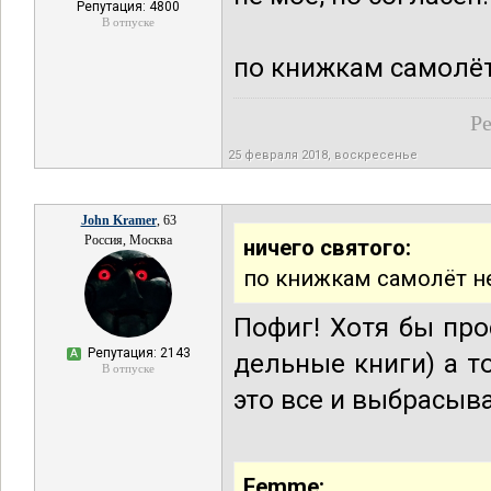
Репутация: 4800
В отпуске
по книжкам самолёт
Ре
25 февраля 2018, воскресенье
John Kramer
, 63
Россия, Москва
ничего святого:
по книжкам самолёт не
Пофиг! Хотя бы про
Репутация: 2143
А
дельные книги) а т
В отпуске
это все и выбрасыв
Femme: