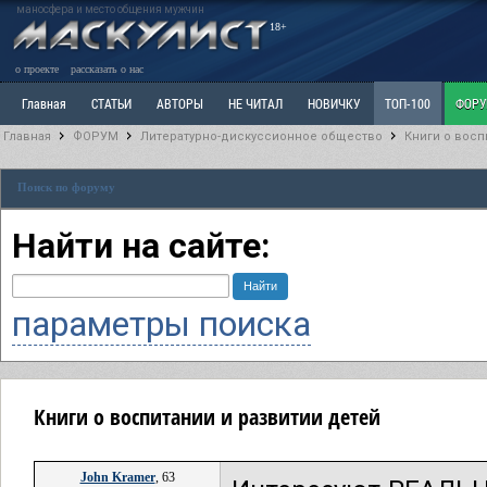
маносфера и место общения мужчин
18+
о проекте
рассказать о нас
Главная
СТАТЬИ
АВТОРЫ
НЕ ЧИТАЛ
НОВИЧКУ
ТОП-100
ФОР
Главная
ФОРУМ
Литературно-дискуссионное общество
Книги о восп
Ветка: Расстаюсь или Развожусь. САНЧАС
Ветка: Наболевшее. Выскажись!
Р
Поиск по форуму
РАЗДЕЛ: Разное
УЧЕБНИК
ТРИЛОГИЯ
ВИТРИНА
КОПИЛКА
ОТНОШ
Найти на сайте:
параметры поиска
Книги о воспитании и развитии детей
John Kramer
, 63