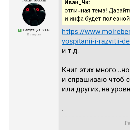
Россия, Москва
Иван_Чк:
отличная тема! Давайт
и инфа будет полезной
https://www.moireben
Репутация: 2143
А
В отпуске
vospitanii-i-razvitii-d
и т.д.
Книг этих много...н
и спрашиваю чтоб с
или других, на уровн
.
Ре