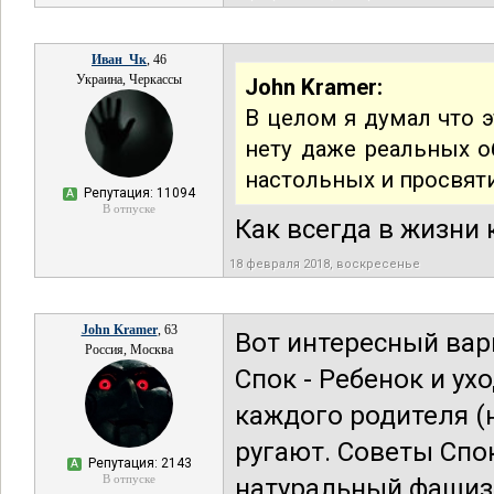
Иван_Чк
, 46
Украина, Черкассы
John Kramer:
В целом я думал что э
нету даже реальных о
настольных и просвяти
Репутация: 11094
А
В отпуске
Как всегда в жизни 
18 февраля 2018, воскресенье
John Kramer
, 63
Вот интересный вар
Россия, Москва
Спок - Ребенок и ух
каждого родителя (н
ругают. Советы Спо
Репутация: 2143
А
В отпуске
натуральный фашиз