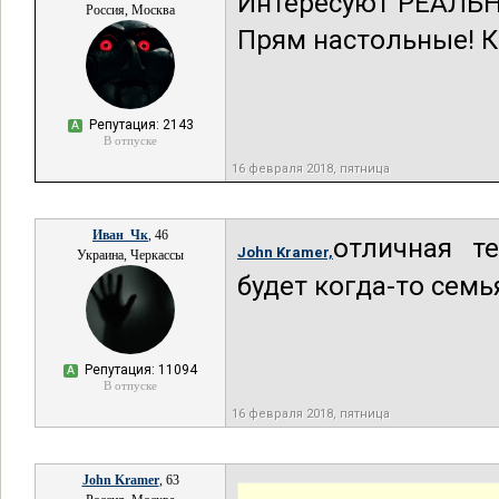
Интересуют РЕАЛЬН
Россия, Москва
Прям настольные! 
Репутация: 2143
А
В отпуске
16 февраля 2018, пятница
Иван_Чк
, 46
отличная т
John Kramer,
Украина, Черкассы
будет когда-то семь
Репутация: 11094
А
В отпуске
16 февраля 2018, пятница
John Kramer
, 63