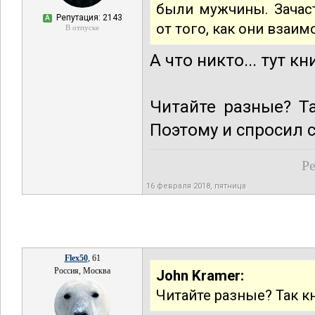
были мужчины. Зачаст
Репутация: 2143
А
от того, как они взаи
В отпуске
А что никто... тут к
Читайте разные? Та
Поэтому и спросил 
Ре
16 февраля 2018, пятница
Flex50
, 61
Россия, Москва
John Kramer:
Читайте разные? Так к