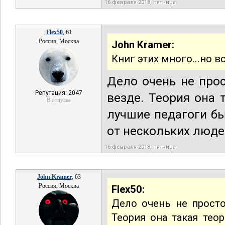
16 февраля 2018, пятница
Flex50
, 61
Россия, Москва
John Kramer:
Книг этих много...но 
Дело очень не прос
Репутация: 2047
везде. Теория она 
В отпуске
лучшие педагоги б
от нескольких людей
16 февраля 2018, пятница
John Kramer
, 63
Россия, Москва
Flex50:
Дело очень не просто
Теория она такая тео