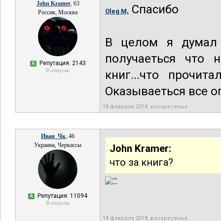
John Kramer
, 63
Спасибо
Oleg M,
Россия, Москва
В целом я думал 
получаеться что 
Репутация: 2143
А
В отпуске
книг...что прочит
Оказываеться все о
18 февраля 2018, воскресенье
Иван_Чк
, 46
Украина, Черкассы
John Kramer:
что за книга?
Репутация: 11094
А
В отпуске
18 февраля 2018, воскресенье