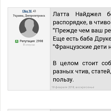
Oleg M
, 43
Латта Найджел б
Украина, Днепропетровск
распорядке, в чтиво
''Прежде чем ваш ре
Еще есть баба Друк
Репутация: 2998
А
В отпуске
''Французские дети 
В целом стоит со
разных чтив, статей
пользу.
18 февраля 2018, воскресенье