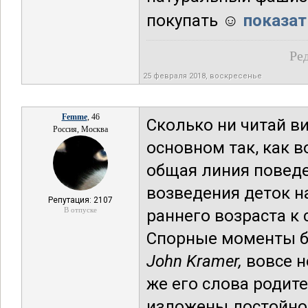
покупать ☺
показат
Ред
25 февраля 2018, воскресенье
Femme
, 46
Сколько ни читай ви
Россия, Москва
основном так, как 
общая линия поведе
возведения деток н
Репутация: 2107
В отпуске
раннего возраста к 
Спорные моменты бы
John Kramer,
вовсе н
же его слова родите
изложены достойно,