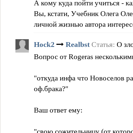
А кому куда пойти учиться - к
Вы, кстати, Учебник Олега Оле
личной жизнью автора интерес
Hock2
Realbst
Статья:
О зл
Вопрос от Rogeras нескольким
"откуда инфа что Новоселов ра
оф.брака?"
Ваш ответ ему:
"свою сожительницу (от котор