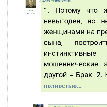
ZARG
Beardyman
1. Потому что 
+49
В отпуске
невыгоден, но н
женщинами на пре
сына, постро
инстинктивны
мошеннические 
другой = Брак. 2. 
полностью...