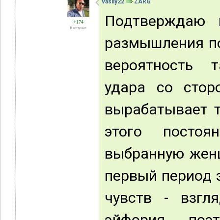
vasily22
ZARG
Подтверждаю 
+174
В отпуске
размышления по 
вероятность 
удара со сто
вырабатывает т
этого постоя
выбранную женщ
первый период 
чувств - взгл
эйфория .. по