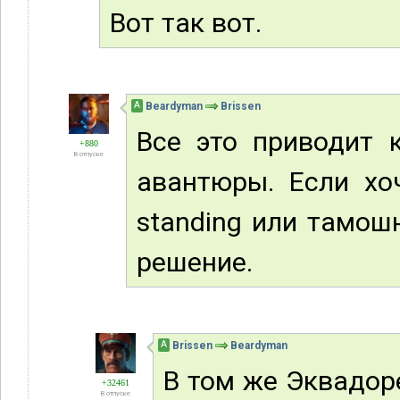
Вот так вот.
А
Beardyman
Brissen
Все это приводит к
+880
В отпуске
авантюры. Если хоч
standing или тамош
решение.
А
Brissen
Beardyman
В том же Эквадор
+32461
В отпуске