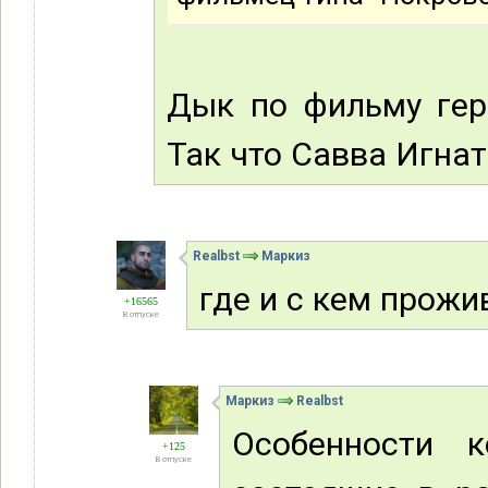
Дык по фильму гер
Так что Савва Игнат
Realbst
Маркиз
где и с кем прожи
+16565
В отпуске
Маркиз
Realbst
Особенности 
+125
В отпуске