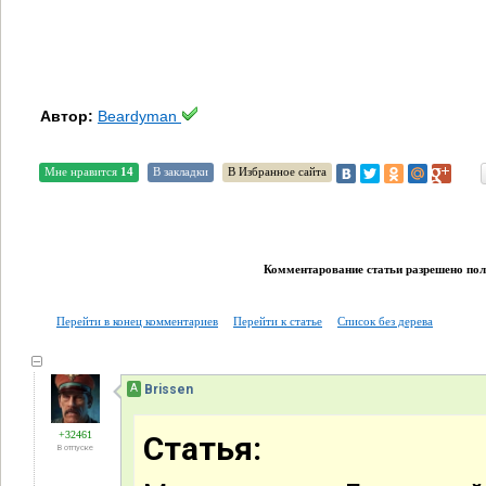
Автор:
Beardyman
Мне нравится
14
В закладки
В Избранное сайта
Комментарование статьи разрешено поль
Перейти в конец комментариев
Перейти к статье
Список без дерева
А
Brissen
+32461
Статья:
В отпуске