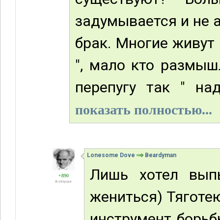
задумывается и не 
брак. Многие живут 
", мало кто размыш
перепугу так " над
показать полностью...
Lonesome Dove
Beardyman
Лишь хотел вып
+890
В отпуске
жениться) Тяготе
инструмент борьб