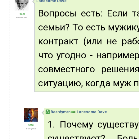
Lonesome Dove
Вопросы есть: Если т
+890
В отпуске
семьи? То есть мужик
контракт (или не раб
что угодно - наприме
совместного решения
ситуацию, когда муж п
А
Beardyman
Lonesome Dove
1. Почему существ
+880
В отпуске
существуют? Бо