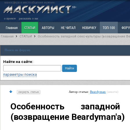
маносфера и место общения мужчин
18+
о проекте
рассказать о нас
Главная
СТАТЬИ
АВТОРЫ
НЕ ЧИТАЛ
НОВИЧКУ
ТОП-100
ФОР
Главная
СТАТЬИ
Особенность западной секс-культуры (возвращение Be
Ветка: Расстаюсь или Развожусь. САНЧАС
Ветка: Наболевшее. Выскажись!
Р
Поиск по форуму
РАЗДЕЛ: Разное
УЧЕБНИК
ТРИЛОГИЯ
ВИТРИНА
КОПИЛКА
ОТНОШ
Найти на сайте:
параметры поиска
Автор статьи:
Beardyman
(анкета)
свернуть статью
Особенность западной 
(возвращение Beardyman'а)