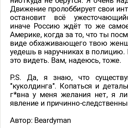
ниоткуда не берутся. Я очень на
Движение пролоббирует свои инте
остановит всё ужесточающийс
иначе Россию ждёт то же самое
Америке, когда за то, что ты пос
виде обхаживающего твою женщ
уедешь в наручниках в полицию. 
это видеть. Вам, надеюсь, тоже.
P.S. Да, я знаю, что существ
"куколдинга". Копаться и деталь
г*вна у меня желания нет, я л
явление и причинно-следственны
Автор: Beardyman