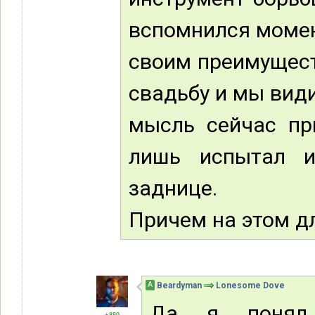
вспомнился момент
своим преимущест
свадьбу и мы види
мысль сейчас пр
лишь испытал и
заднице.
Причем на этом дл
А
Beardyman
Lonesome Dove
Да я понял
+880