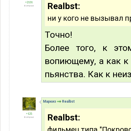
+2131
Realbst:
В отпуске
ни у кого не вызывал п
Точно!
Более того, к это
вопиющему, а как к
пьянства. Как к не
Маркиз
Realbst
+125
Realbst:
В отпуске
фильмец типа "Покровс