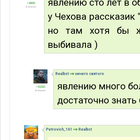
явлению сто лет в о
+4800
В отпуске
у Чехова рассказик 
но там хотя бы ж
выбивала )
Realbst
ничего святого
явлению много б
+16565
В отпуске
достаточно знать
Petrovich_161
Realbst