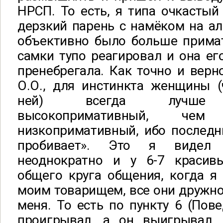
НРСП. То есть, я типа очкастый 
дерзкий парень с намёком на аль
объективно было больше примат
самки тупо реагировал и она ег
пренебрегала. Как точно и вер
О.О., для инстинкта женщины (
ней) всегда лучше н
высокопримативный, чем 
низкопримативный, ибо последн
пробивает». Это я видел 
неоднократно и у 6-7 красив
общего круга общения, когда я
моим товарищем, все они дружно 
меня. То есть по пункту 6 (Пове
проигрывал, а он выигрывал.