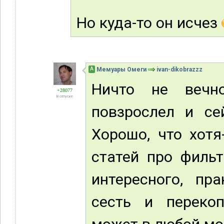
Но куда-то он исчез
А
Мемуары Омеги
ivan-dikobrazzz
Ничто не вечно
+28077
В отпуске
повзрослел и се
Хорошо, что хотя
статей про фильт
интересного, пр
сесть и переко