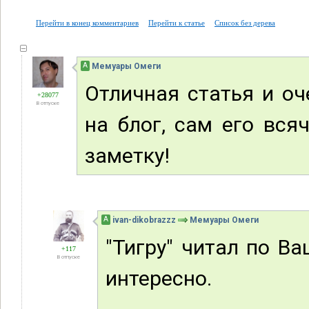
Перейти в конец комментариев
Перейти к статье
Список без дерева
А
Мемуары Омеги
Отличная статья и о
+28077
В отпуске
на блог, сам его вся
заметку!
А
ivan-dikobrazzz
Мемуары Омеги
"Тигру" читал по В
+117
В отпуске
интересно.