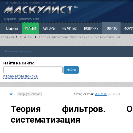
маносфера и место общения мужчин
18+
о проекте
рассказать о нас
Главная
СТАТЬИ
АВТОРЫ
НЕ ЧИТАЛ
НОВИЧКУ
ТОП-100
ФОР
Главная
СТАТЬИ
Теория фильтров. Обобщение и систематизация
Ветка: Расстаюсь или Развожусь. САНЧАС
Ветка: Наболевшее. Выскажись!
Р
Поиск по форуму
РАЗДЕЛ: Разное
УЧЕБНИК
ТРИЛОГИЯ
ВИТРИНА
КОПИЛКА
ОТНОШ
Найти на сайте:
параметры поиска
Автор статьи:
Air Max
(анкета)
свернуть статью
Теория фильтров. 
систематизация