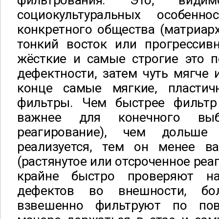
фильтрования. Это, види
социокультуральных особенн
конкретного общества (матриарх
тонкий восток или прогрессив
жёсткие и самые строгие это 
дефектности, затем чуть мягче 
конце самые мягкие, пластич
фильтры. Чем быстрее фильтр
важнее для конечного выб
реагирование), чем дольш
реализуется, тем он менее в
(растянутое или отсроченное реа
крайне быстро проверяют н
дефектов во внешности, бо
взвешенно фильтруют по по