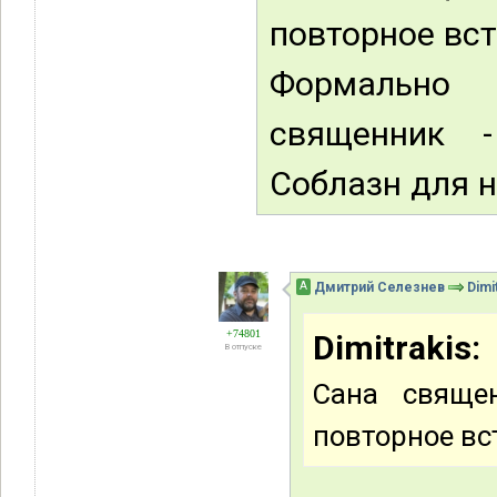
повторное вст
Формально
священник -
Соблазн для н
А
Дмитрий Селезнев
Dimi
+74801
Dimitrakis:
В отпуске
Сана свяще
повторное вс