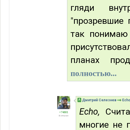
гляди вну
"прозревшие 
так понимаю
присутствова
планах прод
полностью...
А
Дмитрий Селезнев
Ech
Echo,
Считай
+74801
В отпуске
многие не 