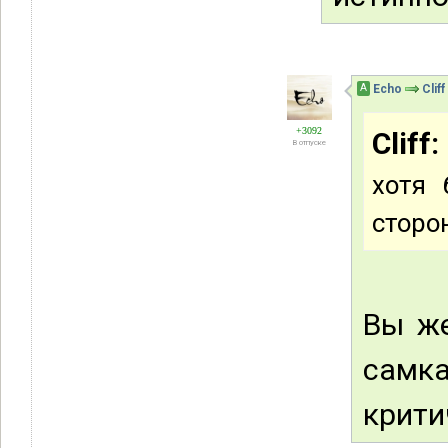
А
Echo
Cliff
+3092
Cliff:
В отпуске
хотя 
сторо
Вы же
самк
крити