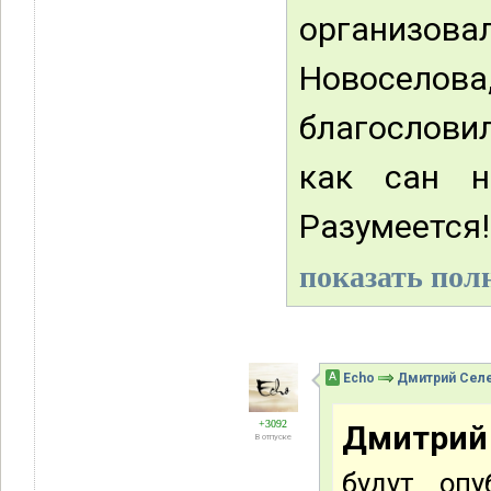
организов
Новоселов
благослови
как сан н
Разумеется
показать полн
А
Echo
Дмитрий Сел
+3092
Дмитрий 
В отпуске
будут оп