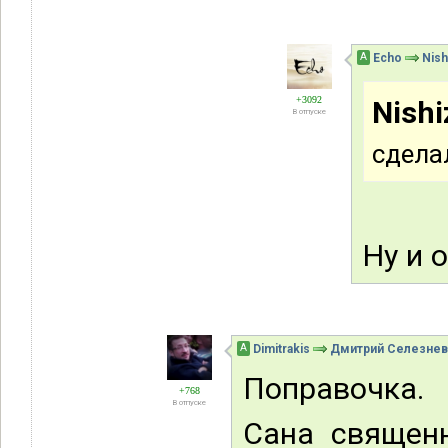
А
Echo
Nish
+3092
Nishi
В отпуске
сдела
Ну и 
А
Dimitrakis
Дмитрий Селезнев
Поправочка.
+768
В отпуске
Сана священ