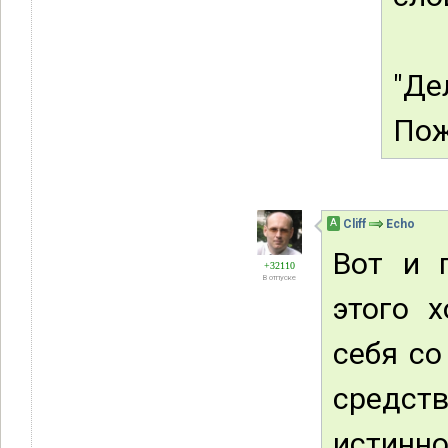
"Де
Пож
А
Cliff
Echo
Вот и 
+32110
В отпуске
этого 
себя со
средст
истинно