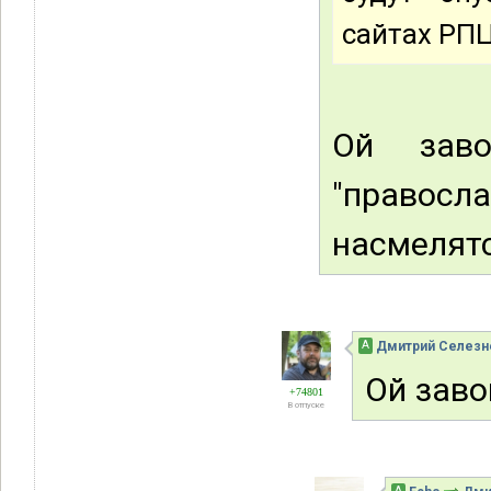
сайтах РП
Ой заво
"правосл
насмелят
А
Дмитрий Селезн
Ой заво
+74801
В отпуске
А