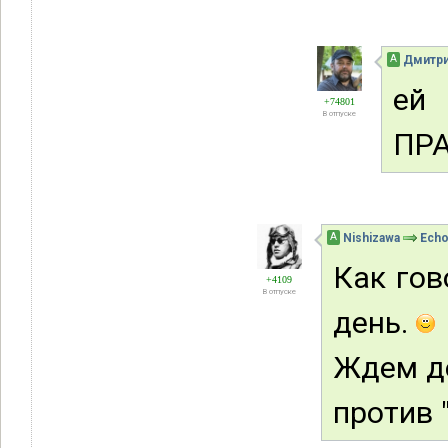
А
Дмитри
ей 
+74801
В отпуске
ПРА
А
Nishizawa
Ech
Как гов
+4109
В отпуске
день.
Ждем д
против