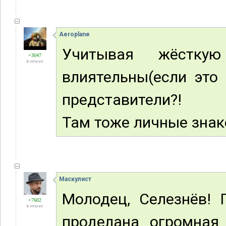
Aeroplane
Учитывая жёстку
+3047
В отпуске
влиятельны(если это
представители?!
Там тоже личные знако
Маскулист
Молодец, Селезнёв! 
+7602
В отпуске
проделана огромная 