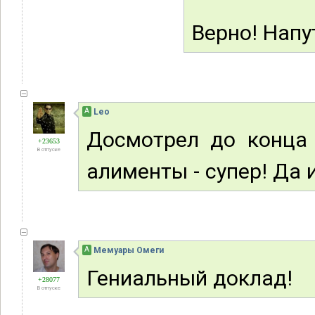
Верно! Напу
А
Leo
Досмотрел до конц
+23653
В отпуске
алименты - супер! Да 
А
Мемуары Омеги
Гениальный доклад!
+28077
В отпуске