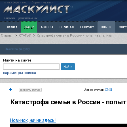
маносфера и место общения мужчин
18+
о проекте
рассказать о нас
Главная
СТАТЬИ
АВТОРЫ
НЕ ЧИТАЛ
НОВИЧКУ
ТОП-100
ФОР
Главная
СТАТЬИ
Катастрофа семьи в России - попытка анализа
Ветка: Расстаюсь или Развожусь. САНЧАС
Ветка: Наболевшее. Выскажись!
Р
Поиск по форуму
РАЗДЕЛ: Разное
УЧЕБНИК
ТРИЛОГИЯ
ВИТРИНА
КОПИЛКА
ОТНОШ
Найти на сайте:
параметры поиска
Автор статьи:
СМИ
свернуть статью
Катастрофа семьи в России - попыт
Новичок, начни здесь!