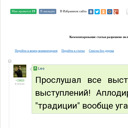
Мне нравится
19
В закладки
В Избранном сайта
Комментарование статьи разрешено поль
Перейти в конец комментариев
Перейти к статье
Список без дерева
А
Leo
Прослушал все выст
+23653
В отпуске
выступлений! Аплод
"традиции" вообще уг