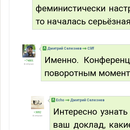
феминистически настр
то началась серьёзная
А
Дмитрий Селезнев
Cliff
Именно. Конференц
+74801
В отпуске
поворотным момент
А
Echo
Дмитрий Селезнев
Интересно узнать
+3092
В отпуске
ваш доклад, каки