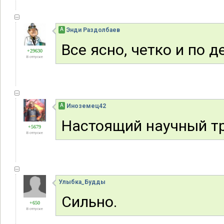
А
Энди Раздолбаев
Все ясно, четко и по д
+29630
В отпуске
А
Иноземец42
Настоящий научный тр
+5679
В отпуске
Улыбка_Будды
Сильно.
+650
В отпуске