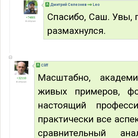
А
Дмитрий Селезнев
Leo
Спасибо, Саш. Увы, 
+74801
В отпуске
размахнулся.
А
Cliff
Масштабно, академи
+32110
В отпуске
живых примеров, фо
настоящий професс
практически все аспе
сравнительный ан