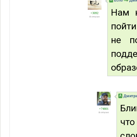
Echo
Дми
Нам 
+3092
В отпуске
пойти
не п
под
образ
А
Дмитри
Бли
+74801
В отпуске
что
сло