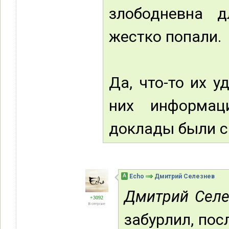
злободневна д
жестко попали.
Да, что-то их у
них информаци
доклады были с
А
Echo
Дмитрий Селезнев
Дмитрий Селе
+3092
В отпуске
забурлил, пос