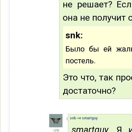
не решает? Есл
она не получит 
snk:
Было бы ей жал
постель.
Это что, так пр
достаточно?
snk
smartguy
smartguy,
Я ис
+276