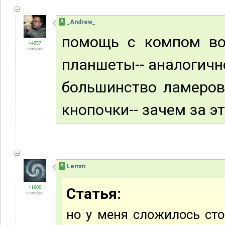
А
_Andrew_
помощь с компом воо
+4957
В отпуске
планшеты-- аналогичн
большинство ламеров
кнопочки-- зачем за эт
А
Lemm
+1606
Статья:
В отпуске
но у меня сложилось сто