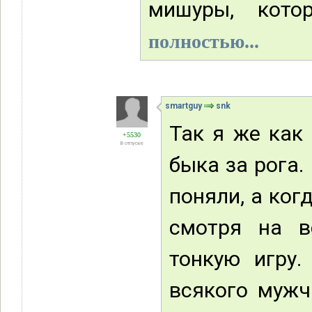
мишуры, кото
полностью...
smartguy
snk
Так я же как 
+5530
В отпуске
быка за рога.
поняли, а ког
смотря на в
тонкую игру
всякого мужч