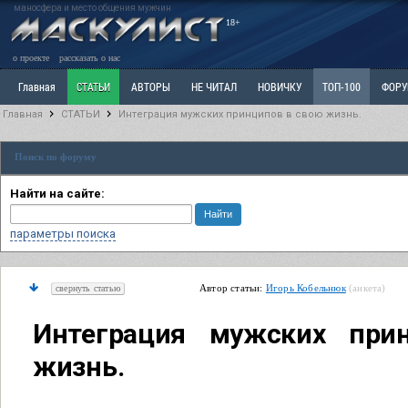
маносфера и место общения мужчин
18+
о проекте
рассказать о нас
Главная
СТАТЬИ
АВТОРЫ
НЕ ЧИТАЛ
НОВИЧКУ
ТОП-100
ФОР
Главная
СТАТЬИ
Интеграция мужских принципов в свою жизнь.
Ветка: Расстаюсь или Развожусь. САНЧАС
Ветка: Наболевшее. Выскажись!
Р
Поиск по форуму
РАЗДЕЛ: Разное
УЧЕБНИК
ТРИЛОГИЯ
ВИТРИНА
КОПИЛКА
ОТНОШ
Найти на сайте:
параметры поиска
Автор статьи:
Игорь Кобельнюк
(анкета)
свернуть статью
Интеграция мужских при
жизнь.