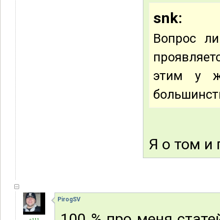
snk:
Вопрос ли
проявляет
этим у ж
большинст
Я о том и
PirogSV
100 % про меня статей
+111