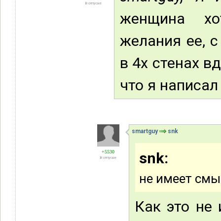
В отпуске
женщина хо
желания ее, 
в 4х стенах в
что я написа
smartguy
snk
+5530
snk:
В отпуске
не имеет смы
Как это не 