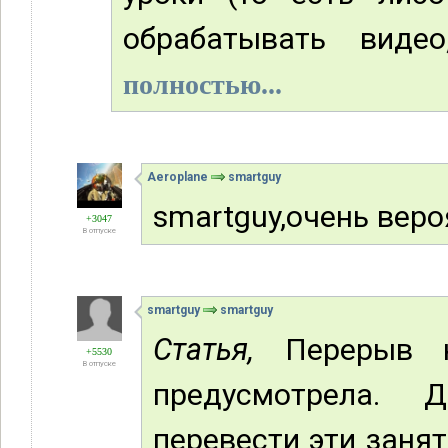
обрабатывать виде
полностью...
Aeroplane
smartguy
smartguy,oчень веро
+3047
В отпуске
smartguy
smartguy
Статья,
Перерыв н
+5530
В отпуске
предусмотрела. 
перевести эти занят