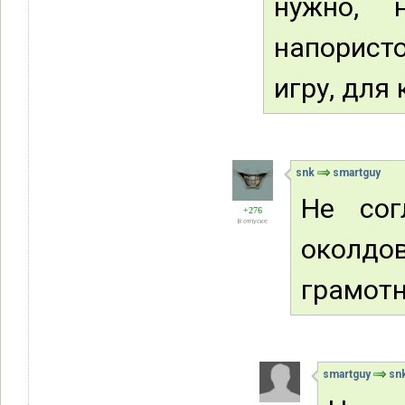
нужно, 
напористо
игру, для
snk
smartguy
Не сог
+276
В отпуске
околдо
грамотн
smartguy
sn