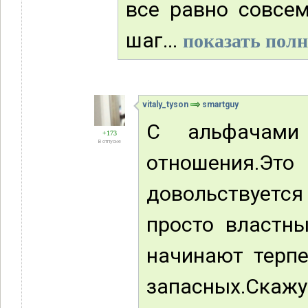
все равно совсем
шаг...
показать полн
vitaly_tyson
smartguy
С альфачами
+173
В отпуске
отношения.Э
довольствуетс
просто властн
начинают терпе
запасных.Скажу