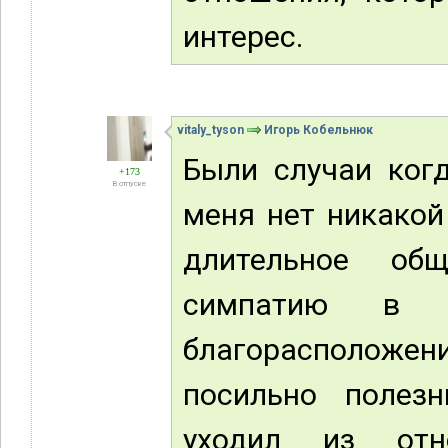
интерес.
vitaly_tyson
Игорь Кобельнюк
Были случаи ког
+173
В отпуске
меня нет никакой
длительное об
симпатию в 
благорасположе
посильно полез
уходил из отн