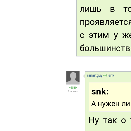
лишь в то
проявляется
с этим у ж
большинств
smartguy
snk
+5530
snk:
В отпуске
А нужен ли
Ну так о 