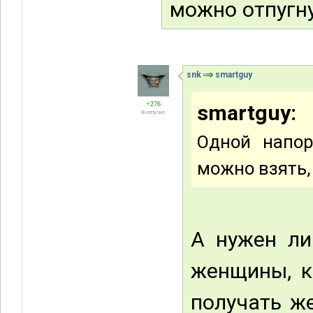
можно отпугну
snk
smartguy
+276
smartguy:
В отпуске
Одной напор
можно взять, 
А нужен ли
женщины, к
получать ж