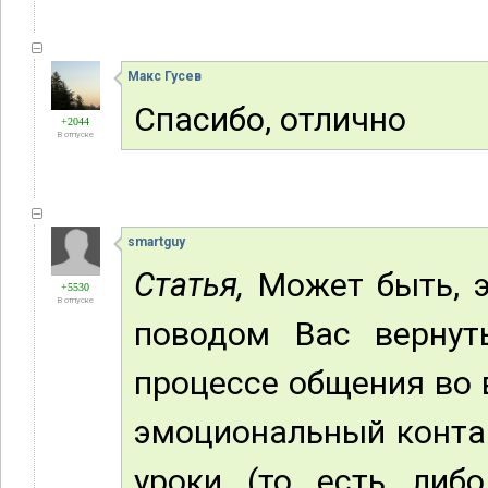
Макс Гусев
Спасибо, отлично
+2044
В отпуске
smartguy
Статья,
Может быть, э
+5530
В отпуске
поводом Вас вернут
процессе общения во 
эмоциональный контак
уроки (то есть либ