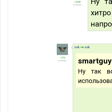
Ну та
+5530
В отпуске
хитр
напро
snk
snk
+276
smartguy
В отпуске
Ну так во
использова