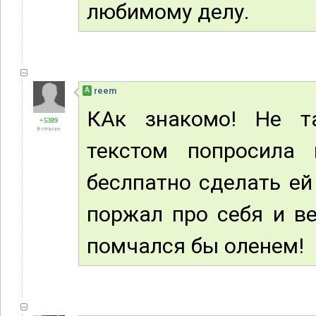
любимому делу.
А
reem
КАк знакомо! Не т
+5389
В отпуске
текстом попросила
беслпатно сделать ей
поржал про себя и ве
помчался бы оленем!