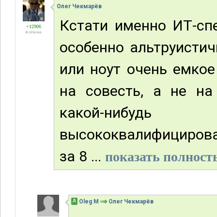
Олег Чекмарёв
Кстати именно ИТ-сп
+12906
В отпуске
особенно альтруистич
или ноут очень емкое
на совесть, а не на
какой-нибудь
высококвалифицирова
за 8 ...
показать полность
А
Oleg M
Олег Чекмарёв