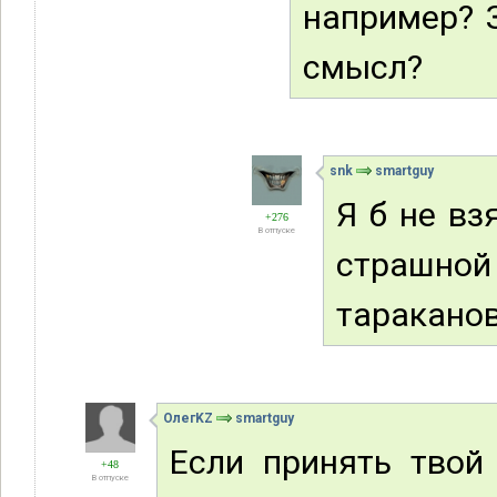
например? 
смысл?
snk
smartguy
Я б не вз
+276
В отпуске
страшно
тараканов
ОлегKZ
smartguy
Если принять твой
+48
В отпуске