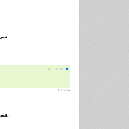
дней...
11.01
+1
Жалоба
дней...