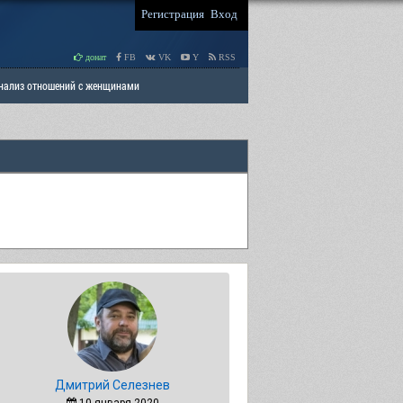
Регистрация
Вход
донат
FB
VK
Y
RSS
Анализ отношений с женщинами
 права мужчин
РАЗДЕЛ: Отцы и Дети
Дмитрий Селезнев