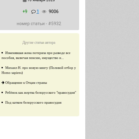
10 января 2020
+9
1
9006
номер статьи - #5932
Другие статьи автора
Изменявшая жена потеряла при разводе все
пособия, включая пенсию, имущество и...
Михаил Н. про новую книгу (Половой отбор у
Homo sapiens)
Обращение к Отцам страны
Ребёнок как жертва белорусского "правосудия"
Под катком белорусского правосудия