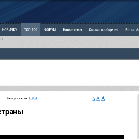
НОВИЧКУ
ТОП-100
ФОРУМ
Новые темы
Свежие сообщения
Ветка: 
ны
ка: Наболевшее. Выскажись!
РАЗДЕЛ: Мы и Женщины
РАЗДЕЛ: Маскулизм, МД и
ИТРИНА
КОПИЛКА
ОТНОШЕНИЯ
A
A
Автор статьи:
СМИ
A
страны