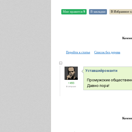
Мне нравится
9
В закладки
В Избранное с
Коммен
Перейти к статье
Список без дерева
Уставшийроманти
Промужские общественны
+493
Давно пора!
В отпуске
Коммен