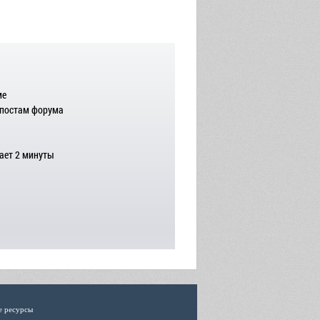
ме
 постам форума
ает 2 минуты
е ресурсы