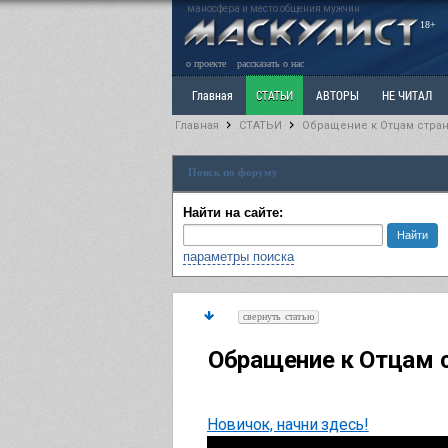
маносфера и место общения мужчин
18+
о проекте
рассказать о нас
Главная
СТАТЬИ
АВТОРЫ
НЕ ЧИТАЛ
Главная
СТАТЬИ
Обращение к Отцам стра
Ветка: Расстаюсь или Развожусь. САНЧАС
Вет
Поиск по форуму
РАЗДЕЛ: Разное
УЧЕБНИК
ТРИЛОГИЯ
В
Найти на сайте:
параметры поиска
свернуть статью
Обращение к Отцам 
Новичок, начни здесь!