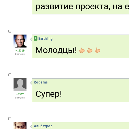
развитие проекта, на е
А
Earthling
Молодцы!
+15319
В отпуске
Rogeras
Супер!
+3557
В отпуске
Альбатрос