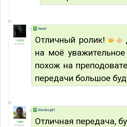
А
Закат
Отличный ролик!
+31020
В отпуске
на моё уважительное
похож на преподовате
передачи большое буд
А
Alexbog81
Отличная передача, б
+2680
В отпуске