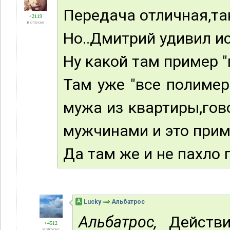
Передача отличная,та
+2119
В отпуске
Но..Дмитрий удивил ис
Ну какой там пример "
Там уже "все полиме
мужа из квартиры,гов
мужчинами и это прим
Да там же и не пахло 
А
Lucky
Альбатрос
Альбатрос,
Действит
+4512
В отпуске