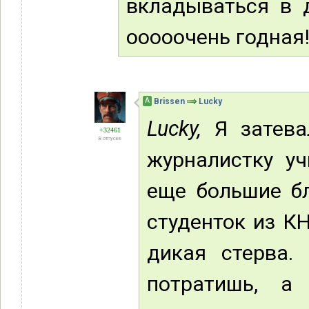
вкладываться в д
ооооочень годная
А
Brissen
Lucky
Lucky,
Я затевал
+32461
В отпуске
журналистку уч
еще большие бл
студенток из К
дикая стерва.
потратишь, а