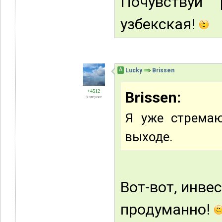
Почувствуй
узбекская!
А
Lucky
Brissen
+4512
Brissen:
В отпуске
Я уже стремаю
выходе.
Вот-вот, инве
продуманно!