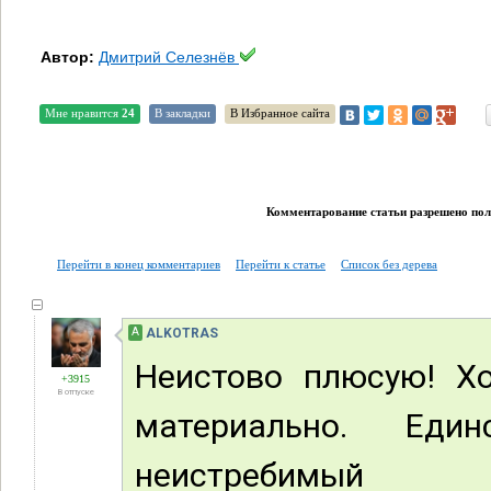
Автор:
Дмитрий Селезнёв
Мне нравится
24
В закладки
В Избранное сайта
Комментарование статьи разрешено поль
Перейти в конец комментариев
Перейти к статье
Список без дерева
А
ALKOTRAS
Неистово плюсую! Хо
+3915
В отпуске
материально. Еди
неистребимый