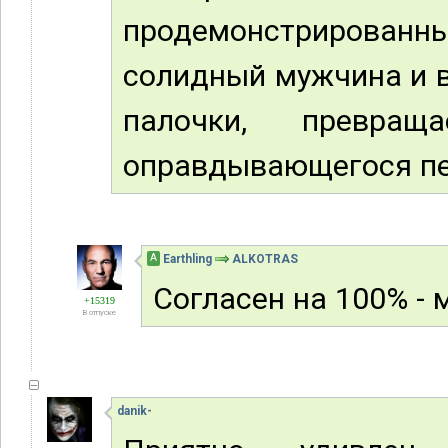
продемонстрирован
солидный мужчина и в
палочки, превращ
оправдывающегося пе
А
Earthling
ALKOTRAS
Согласен на 100% - 
+15319
В отпуске
danik-