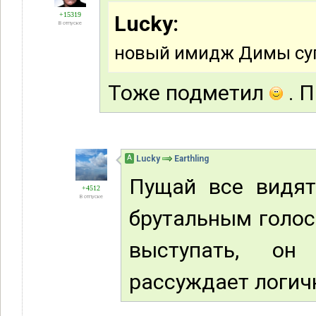
+15319
Lucky:
В отпуске
новый имидж Димы су
Тоже подметил
. П
А
Lucky
Earthling
Пущай все видя
+4512
В отпуске
брутальным голо
выступать, он
рассуждает логич