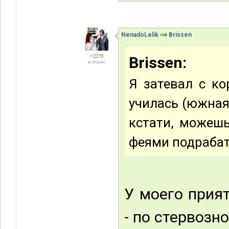
NenadoLelik
Brissen
+2279
Brissen:
В отпуске
Я затевал с ко
училась (южная
кстати, можешь
феями подрабат
У моего прия
- по стервозн