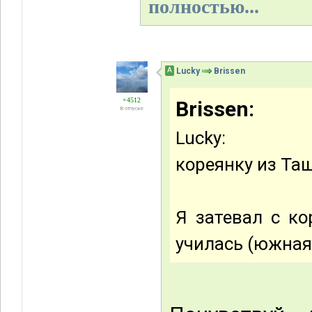
полностью...
А
Lucky
Brissen
+4512
Brissen:
В отпуске
Lucky:
кореянку из Та
Я затевал с ко
училась (южная