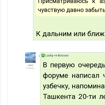
Присматриваюсь к а
чувствую давно забыт
К дальним или бли
А
Lucky
Brissen
В первую очеред
+4512
В отпуске
форуме написал 
узбечку, напомина
Ташкента 20-ти л