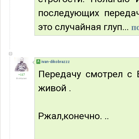
последующих передач
это случайная глуп...
п
А
ivan-dikobrazzz
Передачу смотрел с 
+117
В отпуске
живой .
Ржал,конечно. ..