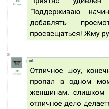
Приятно удивлен
+196
В отпуске
Поддерживаю начин
добавлять просм
просвещаться! Жму ру
snk
Отличное шоу, конеч
+311
В отпуске
пропал в одном мом
женщинам, слишком у
отличное дело делает