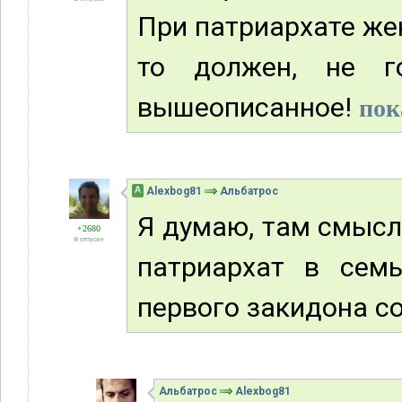
При патриархате жен
то должен, не г
вышеописанное!
пок
А
Alexbog81
Альбатрос
Я думаю, там смысл 
+2680
В отпуске
патриархат в сем
первого закидона с
Альбатрос
Alexbog81