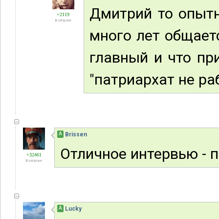
Дмитрий то опытн
+2119
В отпуске
много лет общает
главный и что пр
"патриархат не ра
А
Brissen
Отличное интервью - 
+32461
В отпуске
А
Lucky