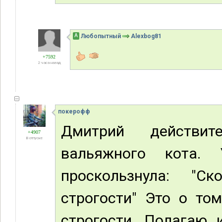
А
Любопытный
Alexbog81
+7592
2 часа назад
покерофф
Дмитрий действи
+4907
В отпуске
вальяжного кота.
проскользнула: "С
строгости" Это о то
строгости. Полагаю 