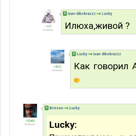
А
ivan-dikobrazzz
Lucky
Илюха,живой ?
+117
В отпуске
А
Lucky
ivan-dikobrazzz
Как говорил 
+4512
В отпуске
А
Brissen
Lucky
+32461
Lucky:
В отпуске