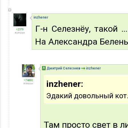
inzhener
Г-н Селезнёу, такой .
+2370
В отпуске
На Александра Белень
А
Дмитрий Селезнев
inzhener
+74801
inzhener:
В отпуске
Эдакий довольный кот
Там просто свет в л