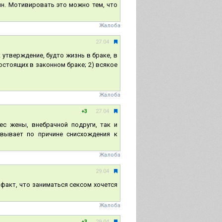
н. Мотивировать это можно тем, что
Жалоба
27.04
 утверждение, будто жизнь в браке, в
остоящих в законном браке; 2) всякое
Жалоба
27.04
+3
ес жены, внебрачной подруги, так и
овывает по причине снисхождения к
Жалоба
29.04
факт, что заниматься сексом хочется
Жалоба
29.04
+3