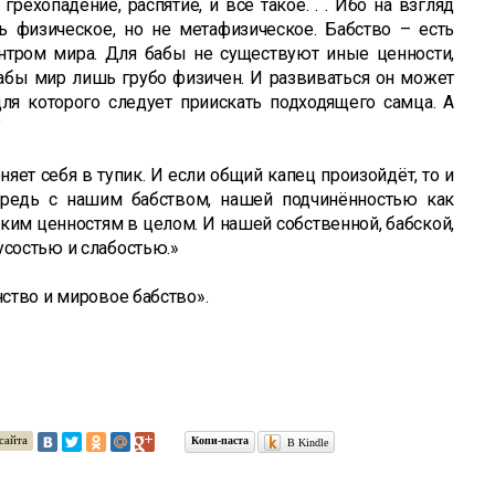
рехопадение, распятие, и всё такое. . . Ибо на взгляд
ь физическое, но не метафизическое. Бабство – есть
тром мира. Для бабы не существуют иные ценности,
абы мир лишь грубо физичен. И развиваться он может
ля которого следует приискать подходящего самца. А
”
яет себя в тупик. И если общий капец произойдёт, то и
ередь с нашим бабством, нашей подчинённостью как
ским ценностям в целом. И нашей собственной, бабской,
усостью и слабостью.»
нство и мировое бабство».
сайта
Копи-паста
В Kindle