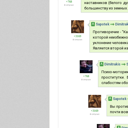
+768
наставников (белого д
В отпуске
большинству из земных 
А
Sapotek
Dimitra
Противоречие - "Ка
+3169
которой неизбежно 
В отпуске
уклонение человека
Является второй из
А
Dimitrakis
Психо-моторик
+768
проститутки.
В отпуске
слабостям обо
А
Sapotek
Вы против
+3169
почти все
В отпуске
А