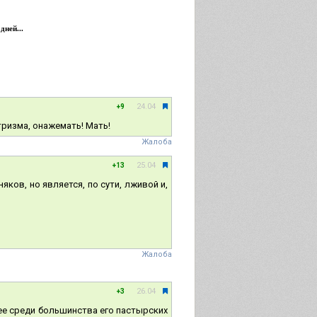
дней...
24.04
+9
ризма, онажемать! Мать!
Жалоба
25.04
+13
яков, но является, по сути, лживой и,
Жалоба
26.04
+3
нее среди большинства его пастырских