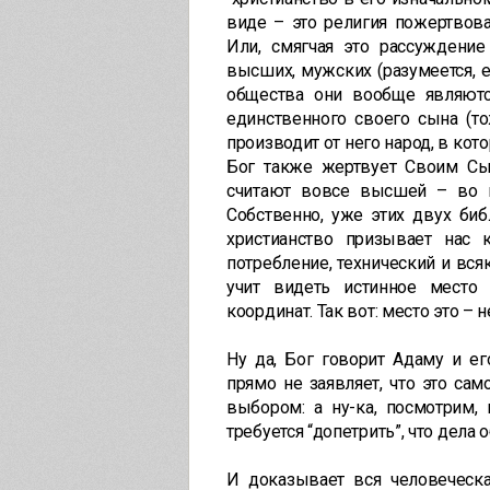
виде – это религия пожертвов
Или, смягчая это рассуждение
высших, мужских (разумеется, 
общества они вообще являютс
единственного своего сына (то
производит от него народ, в кот
Бог также жертвует Своим Сы
считают вовсе высшей – во и
Собственно, уже этих двух биб
христианство призывает нас 
потребление, технический и вся
учит видеть истинное место
координат. Так вот: место это – н
Ну да, Бог говорит Адаму и ег
прямо не заявляет, что это са
выбором: а ну-ка, посмотрим, 
требуется “допетрить”, что дела 
И доказывает вся человеческа