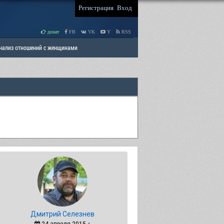
Регистрация
Вход
донат
FB
VK
Y
RSS
Анализ отношений с женщинами
 права мужчин
РАЗДЕЛ: Отцы и Дети
Дмитрий Селезнев