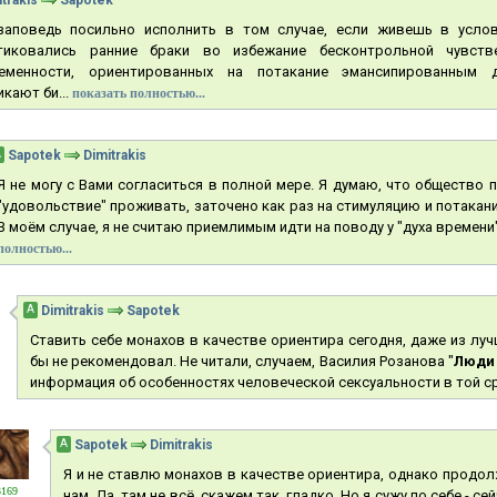
trakis
Sapotek
заповедь посильно исполнить в том случае, если живешь в услов
тиковались ранние браки во избежание бесконтрольной чувств
еменности, ориентированных на потакание эмансипированным д
кают би...
показать полностью...
А
Sapotek
Dimitrakis
Я не могу с Вами согласиться в полной мере. Я думаю, что общество
"удовольствие" проживать, заточено как раз на стимуляцию и потакан
В моём случае, я не считаю приемлимым идти на поводу у "духа времени",
полностью...
А
Dimitrakis
Sapotek
Ставить себе монахов в качестве ориентира сегодня, даже из луч
бы не рекомендовал. Не читали, случаем, Василия Розанова "
Люди 
информация об особенностях человеческой сексуальности в той сре
А
Sapotek
Dimitrakis
Я и не ставлю монахов в качестве ориентира, однако продол
3169
нам. Да, там не всё, скажем так, гладко. Но я сужу по себе - с