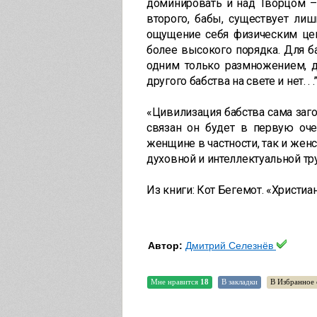
доминировать и над Творцом – г
второго, бабы, существует лиш
ощущение себя физическим цен
более высокого порядка. Для б
одним только размножением, д
другого бабства на свете и нет. . .
«Цивилизация бабства сама загон
связан он будет в первую оч
женщине в частности, так и жен
духовной и интеллектуальной тр
Из книги: Кот Бегемот. «Христиа
Автор:
Дмитрий Селезнёв
Мне нравится
18
В закладки
В Избранное 