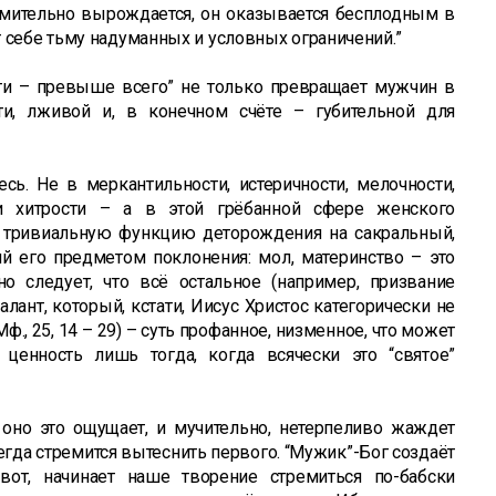
ремительно вырождается, он оказывается бесплодным в
 себе тьму надуманных и условных ограничений.”
дети – превыше всего” не только превращает мужчин в
ути, лживой и, в конечном счёте – губительной для
сь. Не в меркантильности, истеричности, мелочности,
 и хитрости – а в этой грёбанной сфере женского
о тривиальную функцию деторождения на сакральный,
й его предметом поклонения: мол, материнство – это
но следует, что всё остальное (например, призвание
алант, который, кстати, Иисус Христос категорически не
., 25, 14 – 29) – суть профанное, низменное, что может
ценность лишь тогда, когда всячески это “святое”
и оно это ощущает, и мучительно, нетерпеливо жаждет
егда стремится вытеснить первого. “Мужик”-Бог создаёт
вот, начинает наше творение стремиться по-бабски