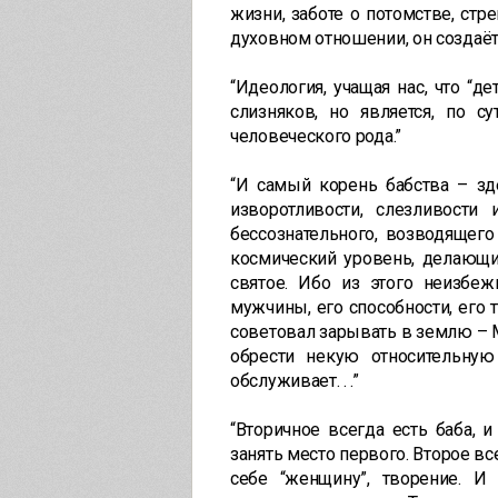
жизни, заботе о потомстве, ст
духовном отношении, он создаёт
“Идеология, учащая нас, что “
слизняков, но является, по с
человеческого рода.”
“И самый корень бабства – зде
изворотливости, слезливости
бессознательного, возводящег
космический уровень, делающи
святое. Ибо из этого неизбеж
мужчины, его способности, его т
советовал зарывать в землю – Мф
обрести некую относительную 
обслуживает. . .”
“Вторичное всегда есть баба, 
занять место первого. Второе вс
себе “женщину”, творение. И 