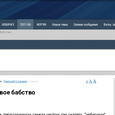
НОВИЧКУ
ТОП-100
ФОРУМ
Новые темы
Свежие сообщения
Ветка: 
 бабство
ка: Наболевшее. Выскажись!
РАЗДЕЛ: Мы и Женщины
РАЗДЕЛ: Маскулизм, МД и
ИТРИНА
КОПИЛКА
ОТНОШЕНИЯ
A
A
ьи:
Дмитрий Селезнёв
(анкета)
A
вое бабство
, первозданном, самом чистом, так сказать, “небесном”