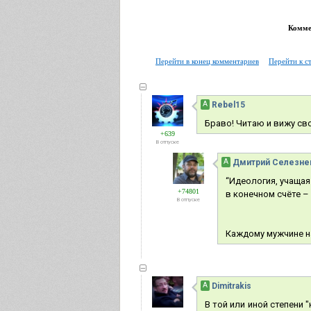
Коммен
Перейти в конец комментариев
Перейти к с
А
Rebel15
Браво! Читаю и вижу св
+639
В отпуске
А
Дмитрий Селезне
“Идеология, учащая
+74801
в конечном счёте –
В отпуске
Каждому мужчине на
А
Dimitrakis
В той или иной степени