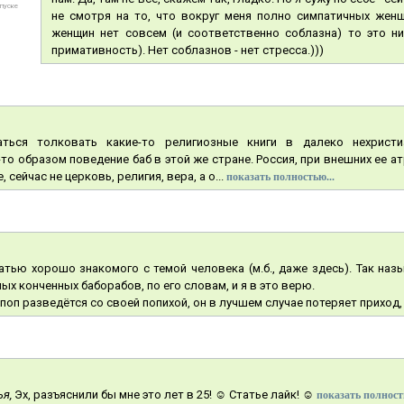
тпуске
не смотря на то, что вокруг меня полно симпатичных женщ
женщин нет совсем (и соответственно соблазна) то это н
примативность). Нет соблазнов - нет стресса.)))
ться толковать какие-то религиозные книги в далеко нехристи
то образом поведение баб в этой же стране. Россия, при внешних ее а
 сейчас не церковь, религия, вера, а о...
показать полностью...
атью хорошо знакомого с темой человека (м.б., даже здесь). Так н
ых конченных баборабов, по его словам, и я в это верю.
 поп разведётся со своей попихой, он в лучшем случае потеряет приход,
ья,
Эх, разъяснили бы мне это лет в 25! ☺ Статье лайк! ☺
показать полност