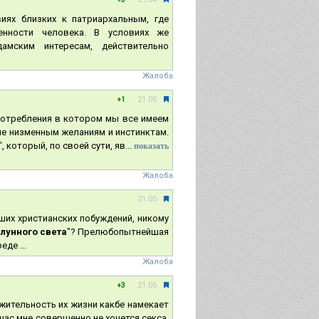
иях близких к патриархальным, где
енности человека. В условиях же
амским интересам, действительно
Жалоба
21.05
+1
 потребления в котором мы все имеем
ие низменным желаниям и инстинктам.
 который, по своей сути, яв...
показать
Жалоба
21.05
ших христианских побуждений, никому
лунного света
"? Прелюбопытнейшая
де ...
Жалоба
21.05
+3
жительность их жизни какбе намекает
ейчас мне совершенно не хочется секса,