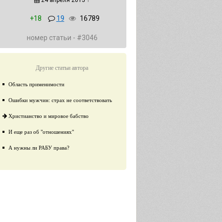
24 апреля 2015
↑
+18
19
16789
номер статьи - #3046
Другие статьи автора
Область применимости
Ошибки мужчин: страх не соответствовать
Христианство и мировое бабство
И еще раз об "отношениях"
А нужны ли РАБУ права?