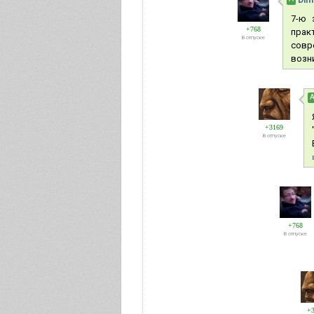
Dimi
7-ю 
+768
прак
В отпуске
совр
возни
+3169
В отпуске
+768
В отпуске
+