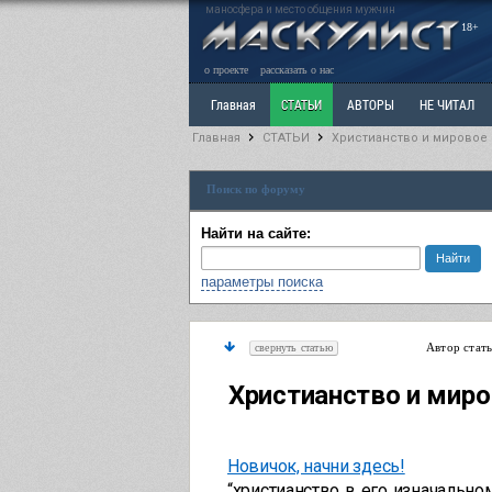
маносфера и место общения мужчин
18+
о проекте
рассказать о нас
Главная
СТАТЬИ
АВТОРЫ
НЕ ЧИТАЛ
Главная
СТАТЬИ
Христианство и мировое
Ветка: Расстаюсь или Развожусь. САНЧАС
Вет
Поиск по форуму
РАЗДЕЛ: Разное
УЧЕБНИК
ТРИЛОГИЯ
В
Найти на сайте:
параметры поиска
Автор стат
свернуть статью
Христианство и миро
Новичок, начни здесь!
“христианство в его изначальном