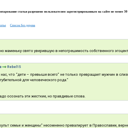
тарование статьи разрешено пользователям зарегистрированным на сайте не менее 30 
татье
Список без дерева
ою маменьку свято уверившую в непогрешимость собственного эгоцент
в
Rebel15
 нас, что “дети – превыше всего” не только превращает мужчин в слизн
 губительной для человеческого рода.”
до осознать эти жесткие, но правдивые слова.
 "культ семьи и женщины" несомненно превалирует в Православии, вер