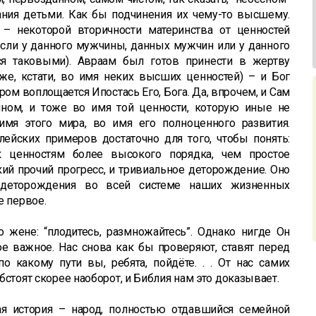
ания детьми. Как бы подчинения их чему-то высшему.
 – некоторой вторичности материнства от ценностей
если у данного мужчины, данных мужчин или у данного
я таковыми). Авраам был готов принести в жертву
же, кстати, во имя неких высших ценностей) – и Бог
ором воплощается Ипостась Его, Бога. Да, впрочем, и Сам
ном, и тоже во имя той ценности, которую иные не
мя этого мира, во имя его полноценного развития.
лейских примеров достаточно для того, чтобы понять:
к ценностям более высокого порядка, чем простое
кий прочий прогресс, и тривиальное деторождение. Оно
 деторождения во всей системе наших жизненных
е первое.
о жене: “плодитесь, размножайтесь”. Однако нигде Он
мое важное. Нас снова как бы проверяют, ставят перед
по какому пути вы, ребята, пойдёте. . . От нас самих
обстоят скорее наоборот, и Библия нам это доказывает.
я история – народ, полностью отдавшийся семейной