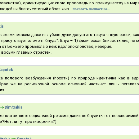
уховенства), ориентирующих свою проповедь по преимуществу на миря
людей ни благочестивый образ жиз...
показать полностью...
kis
к же мы можем даже в глубине души допустить такую явную ересь, как
присутствует элемент блуда". Блуд – 1) физическая близость лиц, не с
 от Божьего промысла о нем; идолопоклонство, неверие.
 восьми главных страстей.
Sapotek
а полового возбуждения (похоти) по природе идентична как в адр
 Брак же на религиозной основе основной инстинкт лишь легализ
их.
Dimitrakis
опоставляете социальной рекомендации не блудить тот неоспоримый 
м?Нет ли тут противоречия?)