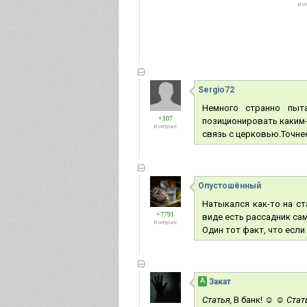
В о
Sergio72
Немного странно пыта
+107
позиционировать каким-
В отпуске
связь с церковью.Точнее,
Опустошённый
Натыкался как-то на ст
+7791
виде есть рассадник сам
В отпуске
Один тот факт, что если
А
Закат
Статья,
В банк! ☺ ☺
Стат