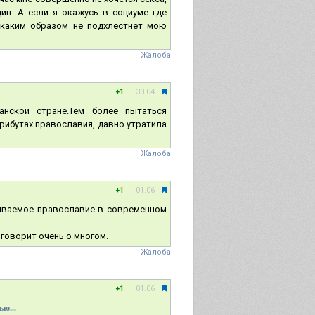
ин. А если я окажусь в социуме где
икаким образом не подхлестнёт мою
Жалоба
30.04
+1
анской стране.Тем более пытаться
трибутах православия, давно утратила
Жалоба
01.06
+1
азываемое православие в современном
 говорит очень о многом.
Жалоба
01.06
+1
ью...