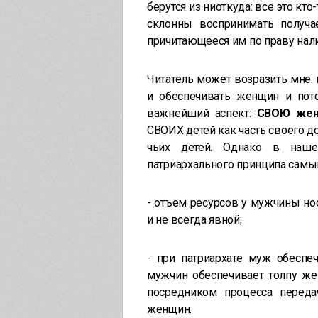
берутся из ниоткуда: все это 
склонны воспринимать получ
причитающееся им по праву нал
Читатель может возразить мне:
и обеспечивать женщин и пото
важнейший аспект:
СВОЮ жен
СВОИХ детей как часть своего до
чьих детей. Однако в наше
патриархального принципа самы
- отъем ресурсов у мужчины нос
и не всегда явной;
- при патриархате муж обеспе
мужчин обеспечивает толпу же
посредником процесса перед
женщин.