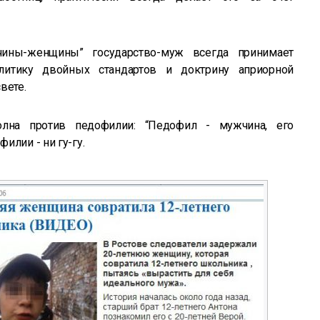
ины-женщины” государство-муж всегда принимает
литику двойных стандартов и доктрину априорной
вете.
олна против педофилии: “Педофил - мужчина, его
илии - ни гу-гу.