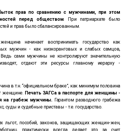
ыток прав по сравнению с мужчинами, при этом
нностей перед обществом
. При патриархате было
стей и прав было сбалансированным.
 женщина начинает воспринимать государство как
вых мужчин - как низкоранговых и слабых самцов,
. Ведь сами мужчины не контролируют значительную
оизводят, отдают эти ресурсы главному иерарху -
ина в т.н. “официальном браке”, как минимум половина
т женщине.
Печать ЗАГСа в паспорте для женщины -
ия на грабеж мужчины.
Гарантом разводного грабежа
 суды и судебные приставы - т.е. государство.
 льгот, пособий, законов, защищающих женщин-жен,
ботниц, практически всегда делает это за счет