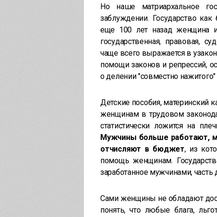
Но наше матриархальное го
заблуждении. Государство как
еще 100 лет назад женщина и
государственная, правовая, с
чаще всего выражается в узако
помощи законов и репрессий, о
о делении "совместно нажитого"
Детские пособия, материнский 
женщинам в трудовом законодат
статистически ложится на пле
Мужчины больше работают, м
отчисляют в бюджет
, из кот
помощь женщинам. Государство
заработанное мужчинами, часть
Сами женщины не обладают дос
понять, что любые блага, льг