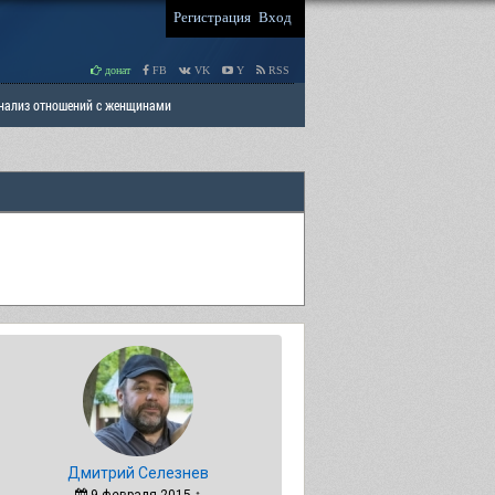
Регистрация
Вход
донат
FB
VK
Y
RSS
Анализ отношений с женщинами
 права мужчин
РАЗДЕЛ: Отцы и Дети
Дмитрий Селезнев