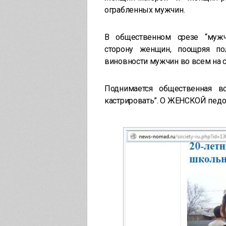
ограбленных мужчин.
В общественном срезе “мужч
сторону женщин, поощряя по
виновности мужчин во всем на с
Поднимается общественная в
кастрировать”. О ЖЕНСКОЙ педоф