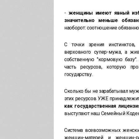
-
женщины имеют явный изб
значительно меньше обяза
наоборот: соотношение обязанно
С точки зрения инстинктов,
верховного супер-мужа, а жи
собственную "кормовую базу"
часть ресурсов, которую пр
государству.
Сколько бы не зарабатывал мужч
этих ресурсов УЖЕ принадлежи
как государственная лиценз
выступают наш Семейный Кодекс,
Система всевозможных женских
женщин-матерей и женщин-ра