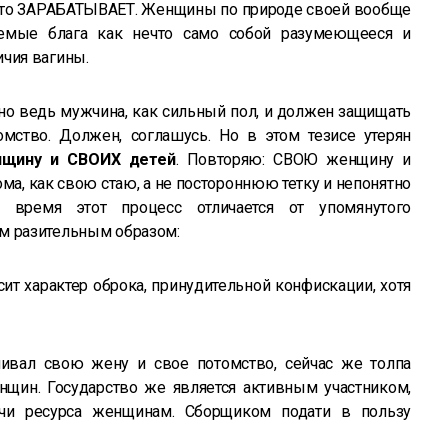
кто-то ЗАРАБАТЫВАЕТ. Женщины по природе своей вообще
аемые блага как нечто само собой разумеющееся и
ичия вагины.
 но ведь мужчина, как сильный пол, и должен защищать
мство. Должен, соглашусь. Но в этом тезисе утерян
щину и СВОИХ детей
. Повторяю: СВОЮ женщину и
ма, как свою стаю, а не постороннюю тетку и непонятно
 время этот процесс отличается от упомянутого
м разительным образом:
ит характер оброка, принудительной конфискации, хотя
чивал свою жену и свое потомство, сейчас же толпа
нщин. Государство же является активным участником,
ачи ресурса женщинам. Сборщиком подати в пользу