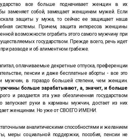
сударство все больше подначивает женщин в их
 бы заменяет собой, замещает женщинам мужей. Если
скала защиты у мужа, то сейчас ее защищает наша
удебная системы. Причем, защита интересов женщины
ненной возможности ограбить этого самого мужчину при
существляемых государством. Прежде всего, речь идет
 при разводе и об алиментном грабеже.
капитал, оплачиваемые декретные отпуска, преференции
ельстве, пенсии и даже бесплатные аборты - все это
чи мужчин, в гораздо большей степени, чем женщин.
ужчины больше зарабатывают, а, значит, и больше
орого и раздается эта уже обезличенная государством
 запускает руки в карманы мужчин, достает из них
 дает женщинам. Но уже от СВОЕГО ИМЕНИ.
таточными аналитическими способностями и желанием
оты, меры социальной поддержки, пособия, пенсии не