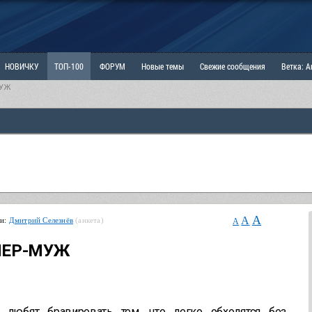
НОВИЧКУ
ТОП-100
ФОРУМ
Новые темы
Свежие сообщения
Ветка: 
МУЖ
ка: Наболевшее. Выскажись!
РАЗДЕЛ: Мы и Женщины
РАЗДЕЛ: Маскулизм, МД и
ИТРИНА
КОПИЛКА
ОТНОШЕНИЯ
A
A
ьи:
Дмитрий Селезнёв
(анкета)
A
УПЕР-МУЖ
любят бравировать тем, что легко обходятся без