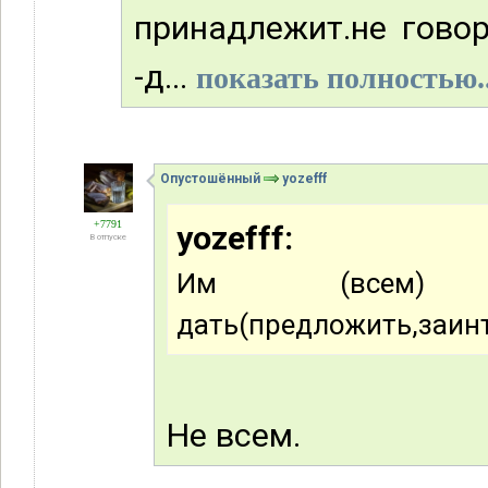
принадлежит.не говор
-д...
показать полностью..
Опустошённый
yozefff
+7791
yozefff:
В отпуске
Им (всем)
дать(предложить,заинт
Не всем.