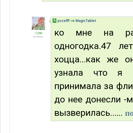
А
yozefff
MagicTablet
ко мне на ра
+2280
В отпуске
одногодка.47 лет
хоцца...как же о
узнала что я м
принимала за фли
до нее донесли -м
вызверилась......
по