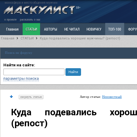
маносфера и место общения мужчин
18+
о проекте
рассказать о нас
Главная
СТАТЬИ
АВТОРЫ
НЕ ЧИТАЛ
НОВИЧКУ
ТОП-100
ФОР
Главная
СТАТЬИ
Куда подевались хорошие мужчины? (репост)
Ветка: Расстаюсь или Развожусь. САНЧАС
Ветка: Наболевшее. Выскажись!
Р
Поиск по форуму
РАЗДЕЛ: Разное
УЧЕБНИК
ТРИЛОГИЯ
ВИТРИНА
КОПИЛКА
ОТНОШ
Найти на сайте:
параметры поиска
Автор статьи:
Неизвестный
свернуть статью
Куда подевались хоро
(репост)