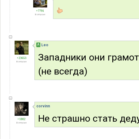
+7791
В отпуске
А
Leo
Западники они грамо
+23653
В отпуске
(не всегда)
corvinn
Не страшно стать дед
+1802
В отпуске