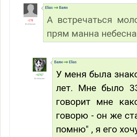
Elias
Баян
А встречаться мо
-178
В отпуске
прям манна небесна
Баян
Elias
У меня была знак
+6767
В отпуске
лет. Мне было 3
говорит мне как
говорю - он же ст
помню" , я его хочу