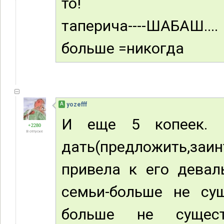
то!
таперича----ШАБАШ....
больше =никогда
А
yozefff
И еще 5 копеек. 
+2280
В отпуске
дать(предложить,заи
привела к его девал
семьи-больше не суще
больше не сущест