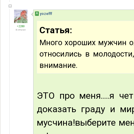
А
yozefff
+2280
Статья:
В отпуске
Много хороших мужчин ож
относились в молодости,
внимание.
ЭТО про меня....я че
доказать граду и мир
мусчина!выберите мен