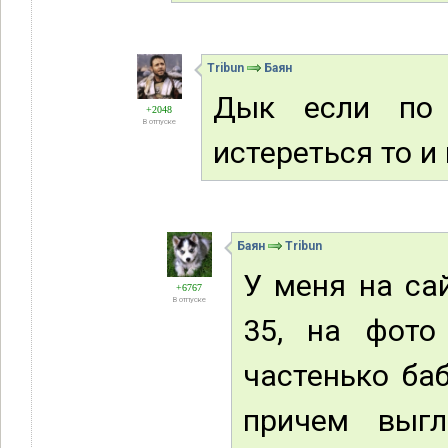
Tribun
Баян
Дык если по
+2048
В отпуске
истереться то и 
Баян
Tribun
У меня на са
+6767
В отпуске
35, на фото
частенько ба
причем выг