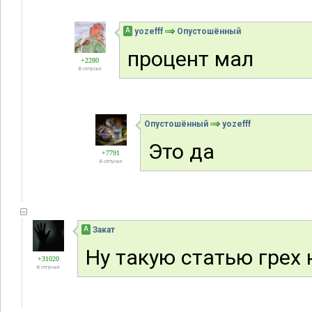
А
yozefff
Опустошённый
процент мал
+2280
В отпуске
Опустошённый
yozefff
Это да
+7791
В отпуске
А
Закат
Ну такую статью грех 
+31020
В отпуске