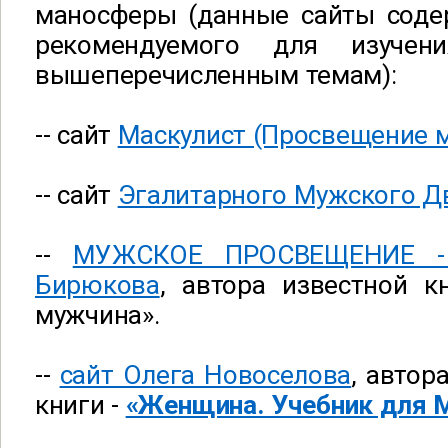
маносферы (данные сайты соде
рекомендуемого для изучен
вышеперечисленным темам):
--
сайт
Маскулист (Просвещение 
--
сайт
Эгалитарного Мужского Д
--
МУЖСКОЕ ПРОСВЕЩЕНИЕ - 
Бирюкова
, автора известной к
мужчина».
--
сайт Олега Новоселова
, автор
книги -
«Женщина. Учебник для 