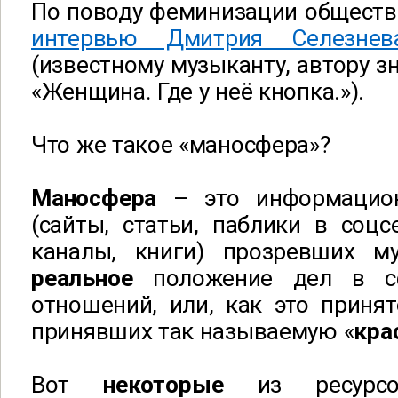
По поводу феминизации общества
интервью Дмитрия Селезнев
(известному музыканту, автору з
«Женщина. Где у неё кнопка.»)
.
Что же такое «маносфера»?
Маносфера
– это информацио
(сайты, статьи, паблики в соцс
каналы, книги) прозревших м
реальное
положение дел в с
отношений, или, как это принят
принявших так называемую «
кра
Вот
некоторые
из ресурс