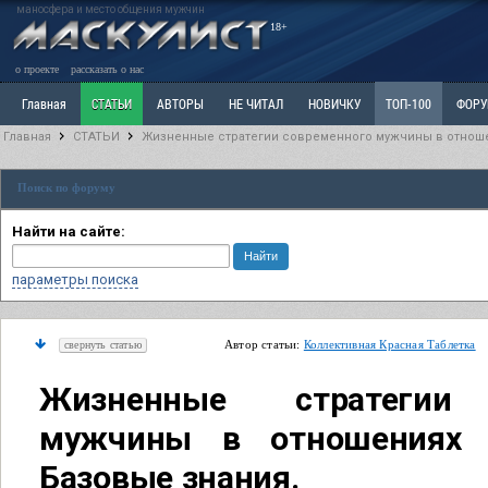
маносфера и место общения мужчин
18+
о проекте
рассказать о нас
Главная
СТАТЬИ
АВТОРЫ
НЕ ЧИТАЛ
НОВИЧКУ
ТОП-100
ФОР
Главная
СТАТЬИ
Жизненные стратегии современного мужчины в отноше
Ветка: Расстаюсь или Развожусь. САНЧАС
Ветка: Наболевшее. Выскажись!
Р
Поиск по форуму
РАЗДЕЛ: Разное
УЧЕБНИК
ТРИЛОГИЯ
ВИТРИНА
КОПИЛКА
ОТНОШ
Найти на сайте:
параметры поиска
Автор статьи:
Коллективная Красная Таблетка
свернуть статью
Жизненные стратегии 
мужчины в отношениях 
Базовые знания.