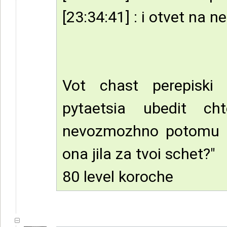
[23:34:41] : i otvet na n
Vot chast perepiski
pytaetsia ubedit ch
nevozmozhno potomu ch
ona jila za tvoi schet?"
80 level koroche