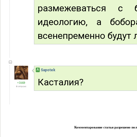
размежеваться с 
идеологию, а бобо
всенепременно будут л
А
Sapotek
Касталия?
+3169
В отпуске
Комментарование статьи разрешено поль