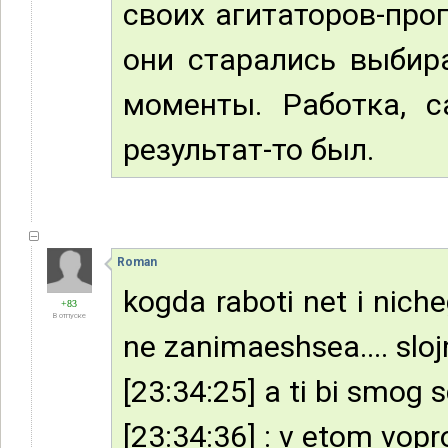
своих агитаторов-проп
они старались выбир
моменты. Работка, с
результат-то был.
Roman
kogda raboti net i nich
+83
В отпуске
ne zanimaeshsea.... sloj
[23:34:25] a ti bi smog s
[23:34:36] : v etom vopr