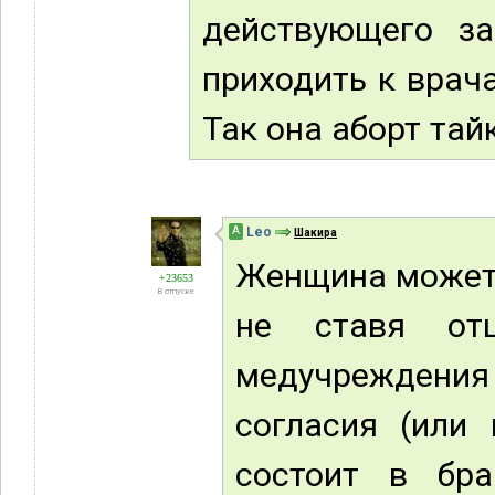
действующего за
приходить к врача
Так она аборт тай
А
Leo
Шакира
Женщина может с
+23653
В отпуске
не ставя от
медучреждения
согласия (или
состоит в бр