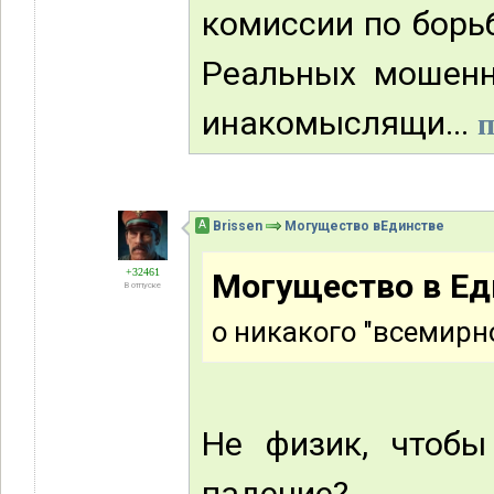
комиссии по борьб
Реальных мошенн
инакомыслящи...
п
А
Brissen
Могущество вЕдинстве
+32461
Могущество в Ед
В отпуске
о никакого "всемирно
Не физик, чтобы
падение?