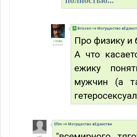
полностью...
А
Brissen
Могущество вЕдинс
Про физику и 
+32461
В отпуске
А что касает
ежику понят
мужчин (а т
гетеросексуало
Efim
Могущество вЕдинстве
"всемирного тяг
+15