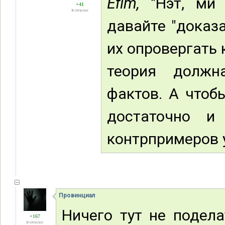
Efim,
"Нэт, ми 
+41
В отпуске
давайте "доказа
их опровергать 
теория должн
фактов. А чтоб
достаточно и
контрпримеров у
Провинциал
Ничего тут не подела
+167
В отпуске