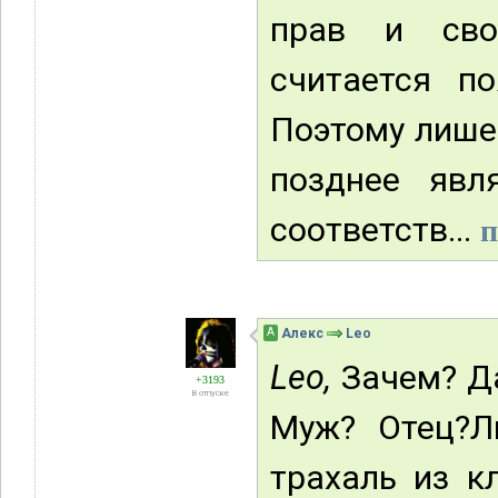
прав и сво
считается п
Поэтому лише
позднее явл
соответств...
п
А
Алекс
Leo
Leo,
Зачем? Да
+3193
В отпуске
Муж? Отец?Л
трахаль из к