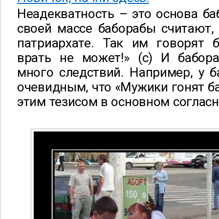
Неадекватность – это основа ба
своей массе баборабы считают,
патриархате. Так им говорят б
врать не может!» (с) И бабор
много следствий. Например, у б
очевидным, что «Мужики гонят баб
этим тезисом в основном согласн