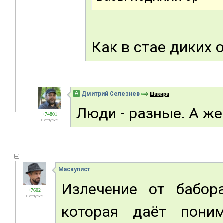
Как в стае диких 
А
Дмитрий Селезнев
Шакира
Люди - разные. А ж
+74801
В отпуске
Маскулист
Излечение от бабора
+7602
В отпуске
которая даёт пони