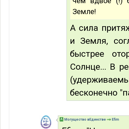
чем вдвое (!)
Земле!
А сила притя
и Земля, со
быстрее ото
Солнце... В 
(удерживае
бесконечно "п
А
Могущество вЕдинстве
Efim