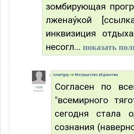
зомбирующая програ
лженау́кой [ссыл
инквизиция отдых
несогл...
показать пол
smartguy
Могущество вЕдинстве
Согласен по вс
+5530
В отпуске
"всемирного тяго
сегодня стала 
сознания (наверно