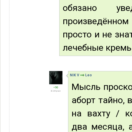
обязано ув
произведённом 
просто и не знат
лечебные кремы
NIK V
Leo
Мысль проско
+90
В отпуске
аборт тайно, 
на вахту / к
два месяца, а