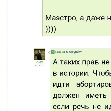
Маэстро, а даже н
))))
А
Leo
Маскулист
А таких прав не
+23653
В отпуске
в истории. Что
идти абортиро
должен иметь 
если речь не и