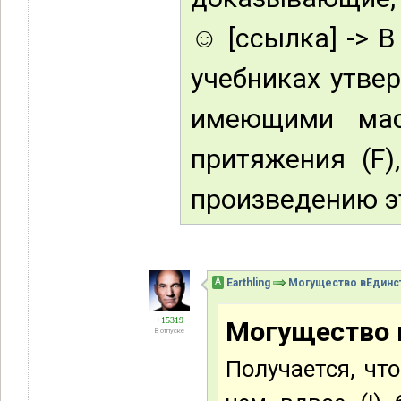
☺ [ссылка] -> В
учебниках утве
имеющими мас
притяжения (F)
произведению эт
А
Earthling
Могущество вЕдинс
+15319
Могущество 
В отпуске
Получается, чт