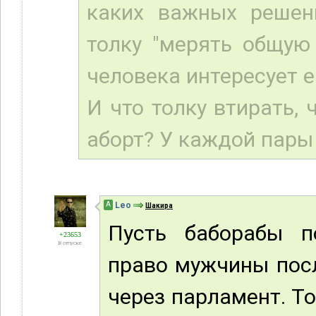
каких важных решен
толку "мерять общую
человека интересует е
И что толку втирать,
аборт? У каждой пары 
А
Leo
Шакира
Пусть баборабы п
+23653
В отпуске
право мужчины посл
через парламент. То