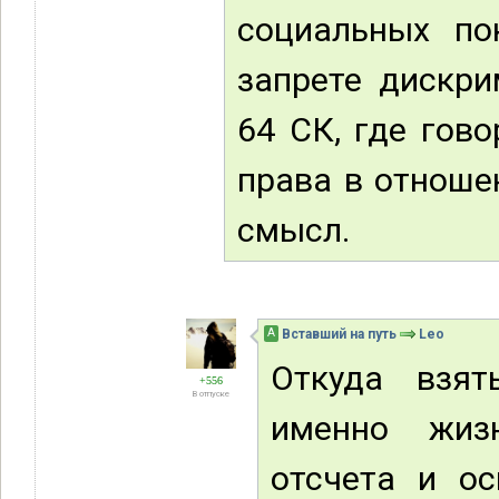
социальных по
запрете дискри
64 СК, где гов
права в отноше
смысл.
А
Вставший на путь
Leo
Откуда взят
+556
В отпуске
именно жиз
отсчета и о