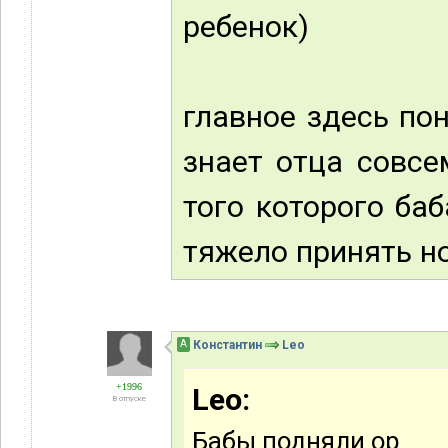
ребенок)
главное здесь пон
знает отца совсе
того которого баб
тяжело принять н
А
Константин
Leo
+1996
Leo:
В отпуске
Бабы подняли ор