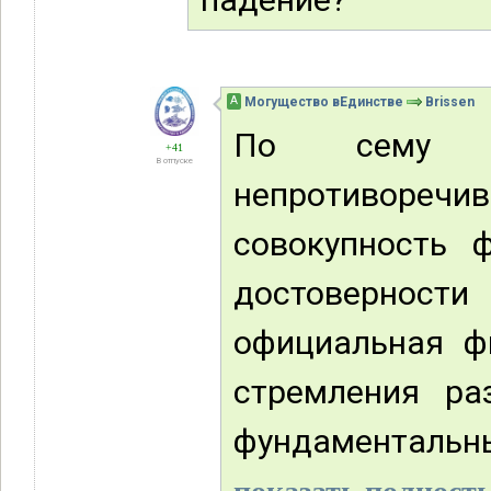
А
Могущество вЕдинстве
Brissen
По сему п
+41
В отпуске
непротиворечи
совокупность 
достоверности 
официальная ф
стремления ра
фундаментальным