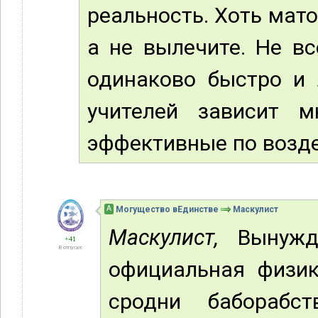
реальность. Хоть мато
а не вылечите. Не в
одинаково быстро и 
учителей зависит м
эффективные по возде
А
Могущество вЕдинстве
Маскулист
Маскулист,
Вынужде
+41
В отпуске
официальная физик
сродни баборабст