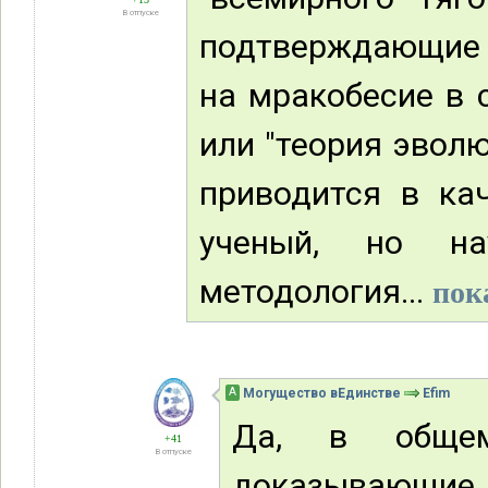
В отпуске
подтверждающие 
на мракобесие в с
или "теория эволю
приводится в кач
ученый, но на
методология...
пок
А
Могущество вЕдинстве
Efim
Да, в общем
+41
В отпуске
доказывающие, 