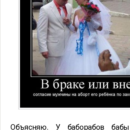
Объясняю. У баборабов баб