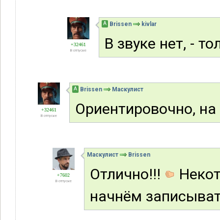
А
Brissen
kivlar
В звуке нет, - т
+32461
В отпуске
А
Brissen
Маскулист
Ориентировочно, на
+32461
В отпуске
Маскулист
Brissen
Отлично!!!
Некот
+7602
В отпуске
начнём записыват