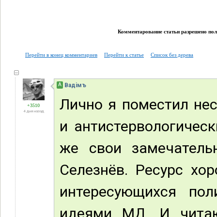
Комментарование статьи разрешено поль
Перейти в конец комментариев
Перейти к статье
Список без дерева
А
Вадiмъ
Лично я поместил не
+3510
4 дня назад
и антистервологическ
же свои замечатель
Селезнёв. Ресурс хо
интересующихся по
идеями МД. И читаю