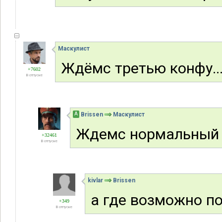
Маскулист
Ждёмс третью конфу..
+7602
В отпуске
А
Brissen
Маскулист
Ждемс нормальный и
+32461
В отпуске
kivlar
Brissen
а где возможно по
+349
В отпуске