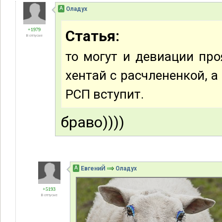
А
Оладух
+1979
Статья:
В отпуске
то могут и девиации про
хентай с расчлененкой, а 
РСП вступит.
браво))))
А
ЕвгениЙ
Оладух
+5193
В отпуске