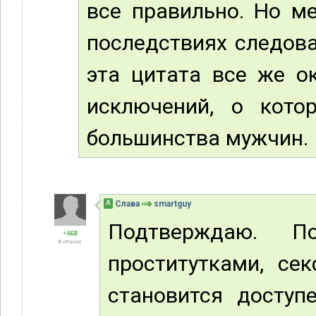
все правильно. Но м
последствиях следова
эта цитата все же о
исключений, о кото
большинства мужчин. 
А
Слава
smartguy
Подтверждаю. П
+668
В отпуске
проститутками, се
становится доступ