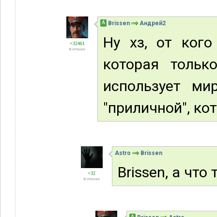
А
Brissen
Андрей2
Ну хз, от кого
+32461
В отпуске
которая тольк
использует ми
"приличной", кот
Astro
Brissen
Brissen, а что
+32
В отпуске
А