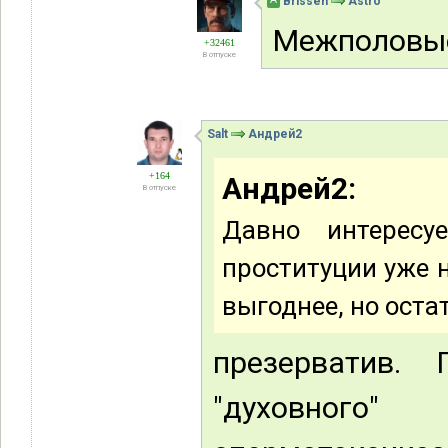
Brissen
Astro
Межполовы
+32461
В отпуске
Salt
Андрей2
+164
Андрей2:
В отпуске
Давно интересу
проституции уже н
выгоднее, но оста
презерватив. 
"духовного