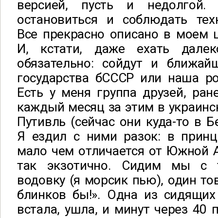
версией, пусть и недолгой. 
остановиться и соблюдать техн
Все прекрасно описано в моем ци
И, кстати, даже ехать дале
обязательно: сойдут и ближай
государства бСССР или наша ро
Есть у меня группа друзей, ра
каждый месяц за этим в украинск
Путивль (сейчас они куда-то в Б
Я ездил с ними разок: в принц
мало чем отличается от Южной А
так экзотично. Сидим мы с 
водовку (я морсик пью), один то
блинков бы!». Одна из сидящих
встала, ушла, и минут через 40 