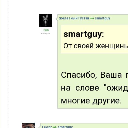
железный Густав
smartguy
+328
smartguy:
В отпуске
От своей женщины
Спасибо, Ваша 
на слове "ожид
многие другие.
Георг
smartguy