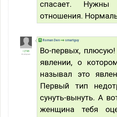
спасает. Нужны
отношения. Нормальн
А
Roman Den
smartguy
Во-первых, плюсую
+2749
В отпуске
явлении, о которо
называл это явлен
Первый тип недотр
сунуть-вынуть. А во
женщина тебя оце