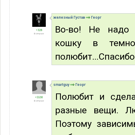
железный Густав
Георг
Во-во! Не надо
+328
В отпуске
кошку в темно
полюбит...Спасибо
smartguy
Георг
Полюбит и сдела
+5530
В отпуске
разные вещи. Л
Поэтому зависимы