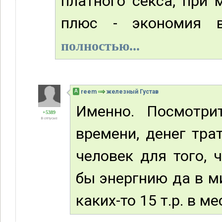
платного секса, при 
плюс - экономия в
полностью...
А
reem
железный Густав
Именно. Посмотрит
+5389
В отпуске
времени, денег тра
человек для того, 
бы энергнию да в м
каких-то 15 т.р. в ме