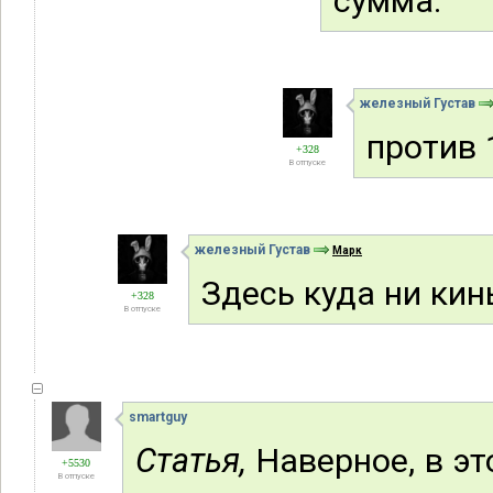
сумма.
железный Густав
против 
+328
В отпуске
железный Густав
Марк
Здесь куда ни кин
+328
В отпуске
smartguy
Статья,
Наверное, в э
+5530
В отпуске