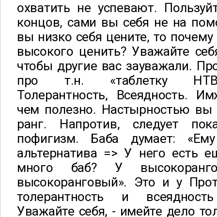
охватить не успевают. Пользуй
концов, сами вы себя не на пом
вы низко себя цените, то почему
высокого ценить? Уважайте себ
чтобы другие вас зауважали. П
про т.н. «таблетку НТВ»
Толерантность, Всеядность. Им
чем полезно. Настырностью вы 
ранг. Напротив, следует пок
пофигизм. Баба думает: «Ем
альтернатива => У него есть е
много баб? У высокоран
высокоранговый». Это и у Прот
толерантность и всеядност
Уважайте себя, - имейте дело то