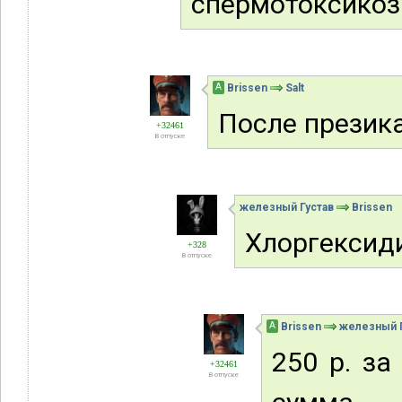
спермотоксикоз
А
Brissen
Salt
После презика
+32461
В отпуске
железный Густав
Brissen
Хлоргексид
+328
В отпуске
А
Brissen
железный Г
250 р. за
+32461
В отпуске