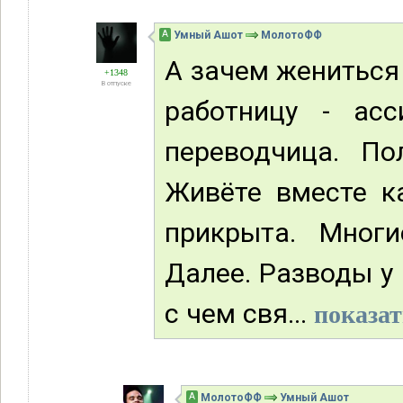
А
Умный Ашот
МолотоФФ
А зачем жениться 
+1348
В отпуске
работницу - асси
переводчица. По
Живёте вместе к
прикрыта. Многи
Далее. Разводы у 
с чем свя...
показат
А
МолотоФФ
Умный Ашот