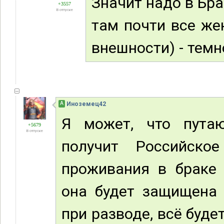
Значит надо в Бра
+3557
В отпуске
там почти все же
внешности) - тем
А
Иноземец42
Я может, что путаю
+5679
В отпуске
получит Российско
проживания в браке 
она будет защищена 
при разводе, всё будет