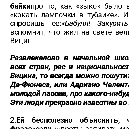
байки
про то, как «зыко» было 
«кокать лампочки в тубзике». 
спросишь ее:
«Бабуля! Закурить
вспомнит, что жил на свете вел
Вицин.
Развлекалово в начальной шко
всех стран, рас и национальност
Вицина, то всегда можно пошутит
Де-Фюнеса, или Адриано Челента
молодой пассии, про какого-нибу
Эти люди прекрасно известны во 
2.
Ей бесполезно объяснять,
фразе
«если шпроты запивать мо