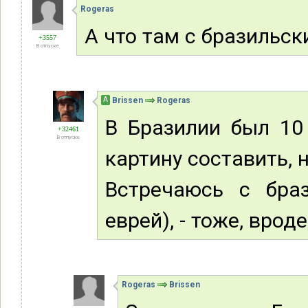
Rogeras
А что там с бразильск
+3557
В отпуске
А
Brissen
Rogeras
В Бразилии был 10 
+32461
В отпуске
картину составить, 
Встречаюсь с браз
еврей), - тоже, врод
Rogeras
Brissen