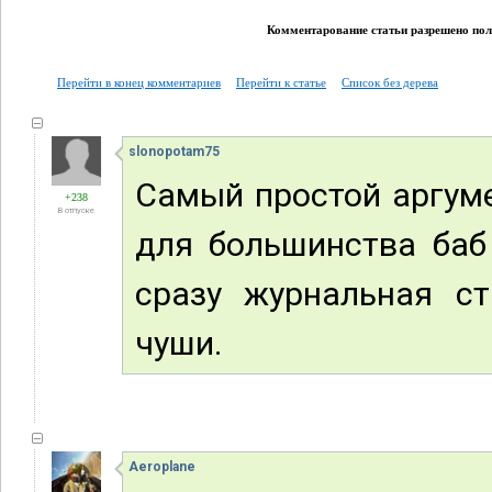
Комментарование статьи разрешено поль
Перейти в конец комментариев
Перейти к статье
Список без дерева
slonopotam75
Самый простой аргуме
+238
В отпуске
для большинства баб
сразу журнальная ст
чуши.
Aeroplane