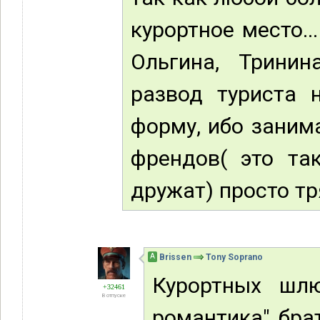
курортное место..
Ольгина, Трини
развод туриста 
форму, ибо заним
френдов( это та
дружат) просто тр
А
Brissen
Tony Soprano
Курортных шлю
+32461
В отпуске
романтика" брат