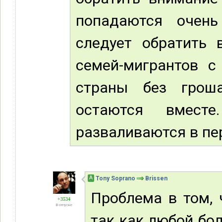
попадаются очень
следует обратить 
семей-мигрантов с
страны без грош
остаются вмес
разваливаются в пе
А
Tony Soprano
Brissen
Проблема в том, 
+3534
В отпуске
так как любой бол