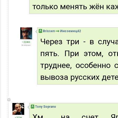
только менять жён каж
А
Brissen
Иноземец42
Через три - в случ
+32461
В отпуске
пять. При этом, о
труднее, особенно 
вывоза русских дете
А
Tony Soprano
Хм... на счет Яп
+3534