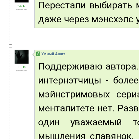
Перестали выбирать 
+3047
В отпуске
даже через мэнсхэлс 
А
Умный Ашот
Поддерживаю автора.
+1348
В отпуске
интернэтчицы - боле
мэйнстримовых сери
менталитете нет. Раз
один уважаемый т
мышления славянок. Х