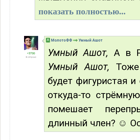
показать полностью...
А
МолотоФФ
Умный Ашот
Умный Ашот,
А в Р
+9700
В отпуске
Умный Ашот,
Тоже 
будет фигуристая и
откуда-то стрёмную
помешает перепр
длинный член? ☺ Осо