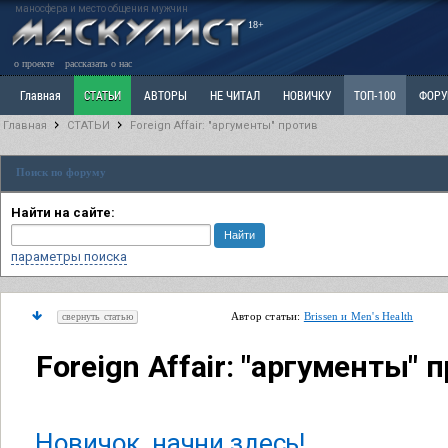
маносфера и место общения мужчин
18+
о проекте
рассказать о нас
Главная
СТАТЬИ
АВТОРЫ
НЕ ЧИТАЛ
НОВИЧКУ
ТОП-100
ФОР
Главная
СТАТЬИ
Foreign Affair: "аргументы" против
Ветка: Расстаюсь или Развожусь. САНЧАС
Ветка: Наболевшее. Выскажись!
Р
Поиск по форуму
РАЗДЕЛ: Разное
УЧЕБНИК
ТРИЛОГИЯ
ВИТРИНА
КОПИЛКА
ОТНОШ
Найти на сайте:
параметры поиска
Автор статьи:
Brissen и Men's Health
свернуть статью
Foreign Affair: "аргументы" 
Новичок, начни здесь!