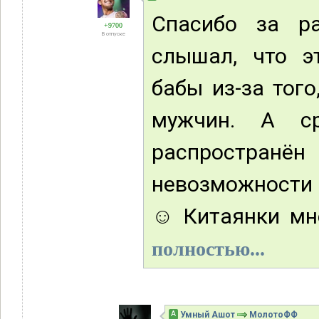
Спасибо за ра
+9700
В отпуске
слышал, что э
бабы из-за того
мужчин. А ср
распростра
невозможности н
☺ Китаянки мне
полностью...
А
Умный Ашот
МолотоФФ