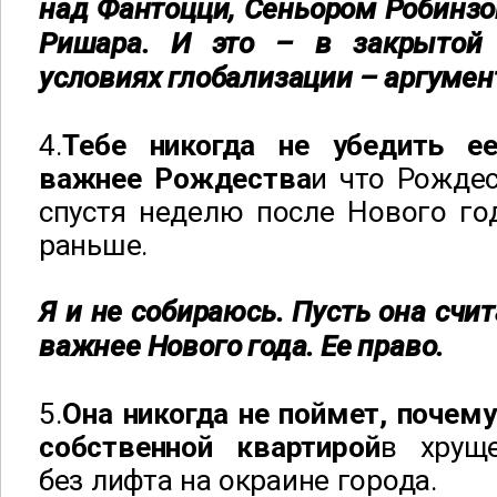
над Фантоцци, Сеньором Робинзо
Ришара. И это – в закрытой 
условиях глобализации – аргумен
4.
Тебе никогда не убедить е
важнее Рождества
и что Рожде
спустя неделю после Нового го
раньше.
Я и не собираюсь. Пусть она счит
важнее Нового года. Ее право.
5.
Она никогда не поймет, почем
собственной квартирой
в хруще
без лифта на окраине города.