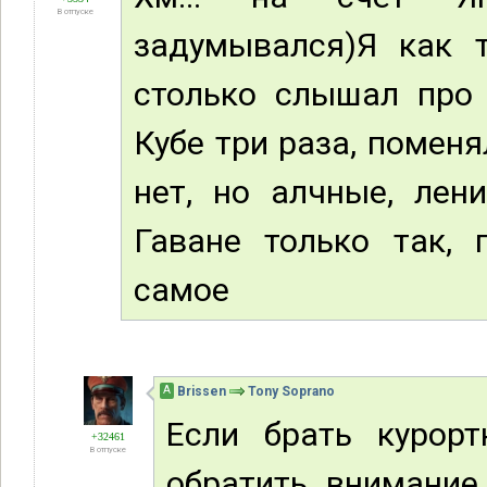
В отпуске
задумывался)Я как т
столько слышал про 
Кубе три раза, помен
нет, но алчные, лен
Гаване только так, 
самое
А
Brissen
Tony Soprano
Если брать курор
+32461
В отпуске
обратить внимание