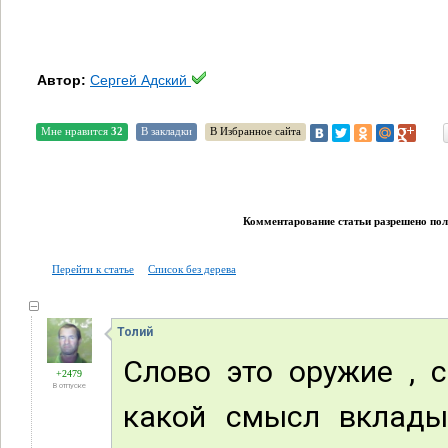
Автор:
Сергей Адский
Мне нравится
32
В закладки
В Избранное сайта
Комментарование статьи разрешено поль
Перейти к статье
Список без дерева
Толий
Слово это оружие , с
+2479
В отпуске
какой смысл вклады