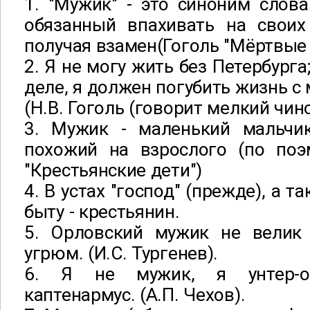
1. "Мужик" - это синоним слова 
обязанный впахивать на своих
получая взамен(Гоголь "Мёртвые 
2. Я не могу жить без Петербурга
деле, я должен погубить жизнь с
(Н.В. Гоголь (говорит мелкий чин
3. Мужик - маленький мальчик
похожий на взрослого (по поэ
"Крестьянские дети")
4. В устах "господ" (прежде), а 
быту - крестьянин.
5. Орловский мужик не велик р
угрюм. (И.С. Тургенев).
6. Я не мужик, я унтер-оф
каптенармус. (А.П. Чехов).