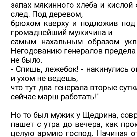
запах мякинного хлеба и кислой 
след. Под деревом,
брюхом кверху и подложив под 
громаднейший мужичина и
самым нахальным образом укл
Негодованию генералов предела
не было.
- Спишь, лежебок! - накинулись о
и ухом не ведешь,
что тут два генерала вторые сутк
сейчас марш работать!"
Но то был мужик у Щедрина, со
пашет c утра до вечера, как про
целую армию господ. Начиная о