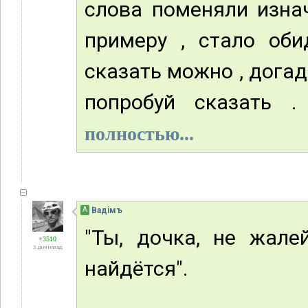
слова поменяли изна
примеру , стало об
сказать можно , догад
попробуй сказать .
полностью...
А
Вадiмъ
"Ты, дочка, не жале
+3510
3 дня назад
найдётся".