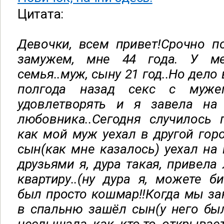
Цитата:
Девочки, всем привет!Срочно п
замужем, мне 44 года. У ме
семья..муж, сыну 21 год..Но дело
полгода назад секс с муже
удовлетворять и я завела на
любовника..Сегодня случилось 
как мой муж уехал в другой горо
сын(как мне казалось) уехал на 
друзьями я, дура такая, привела
квартиру..(ну дура я, можете б
был просто кошмар!!Когда мы з
в спальню зашёл сын(у него бы