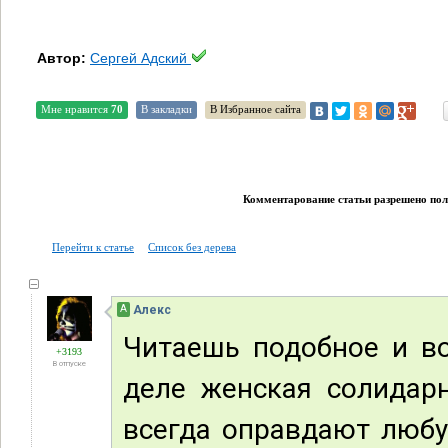
Автор:
Сергей Адский
Мне нравится
70
В закладки
В Избранное сайта
Комментарование статьи разрешено поль
Перейти к статье
Список без дерева
А
Алекс
Читаешь подобное и в
+3193
В отпуске
деле женская солидар
всегда оправдают любу