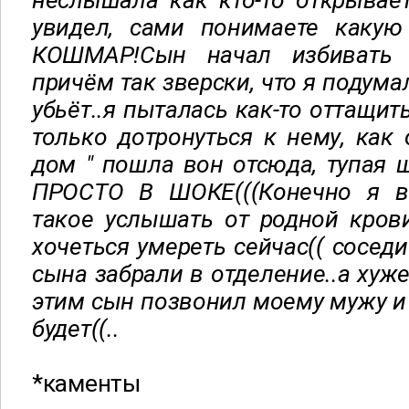
неслышала как кто-то открывае
увидел, сами понимаете какую
КОШМАР!Сын начал избивать 
причём так зверски, что я подума
убьёт..я пыталась как-то оттащит
только дотронуться к нему, как 
дом " пошла вон отсюда, тупая
ПРОСТО В ШОКЕ(((Конечно я в
такое услышать от родной крови
хочеться умереть сейчас(( сосед
сына забрали в отделение..а хуже
этим сын позвонил моему мужу и
будет((..
*каменты