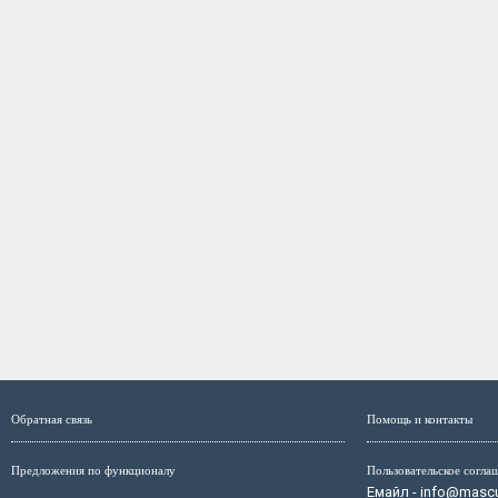
Обратная связь
Помощь и контакты
Предложения по функционалу
Пользовательское согла
Емайл - info@mascul