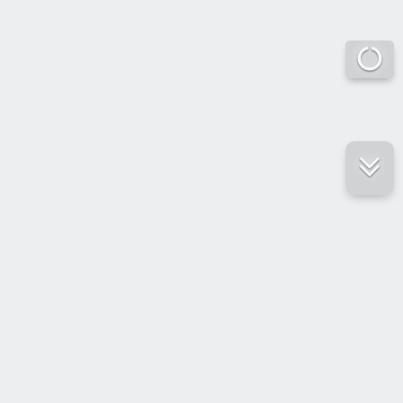
е ресурсы
ение России