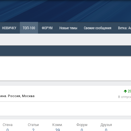
НОВИЧКУ
ТОП-100
ФОРУМ
Новые темы
Свежие сообщения
Ветка: 
ка: Наболевшее. Выскажись!
РАЗДЕЛ: Мы и Женщины
РАЗДЕЛ: Маскулизм, МД и
ИТРИНА
КОПИЛКА
ОТНОШЕНИЯ
2
чина. Россия, Москва
В отпус
Стена
Статьи
Комм.
Форум
Друзья
0
2
39
0
0