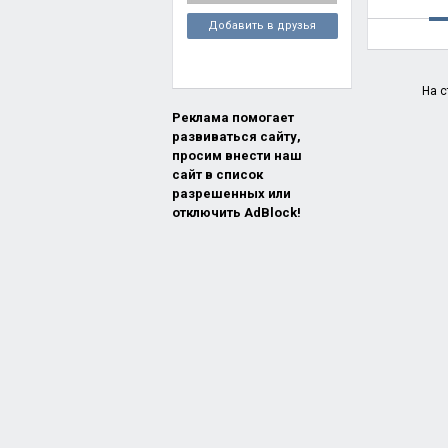
Добавить в друзья
На с
Реклама помогает
развиваться сайту,
просим внести наш
сайт в список
разрешенных или
отключить AdBlock!