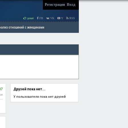
Регистрация
Вход
донат
FB
VK
Y
RSS
Анализ отношений с женщинами
 права мужчин
РАЗДЕЛ: Отцы и Дети
07
Друзей пока нет...
ке
У пользователя пока нет друзей