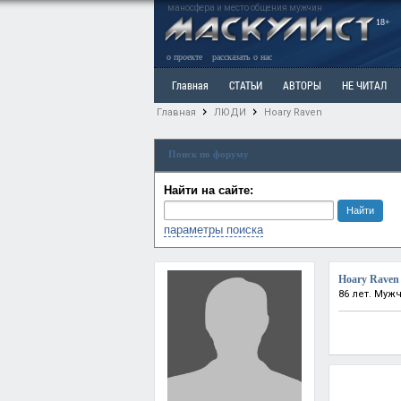
маносфера и место общения мужчин
18+
о проекте
рассказать о нас
Главная
СТАТЬИ
АВТОРЫ
НЕ ЧИТАЛ
Главная
ЛЮДИ
Hoary Raven
Ветка: Расстаюсь или Развожусь. САНЧАС
Вет
Поиск по форуму
РАЗДЕЛ: Разное
УЧЕБНИК
ТРИЛОГИЯ
В
Найти на сайте:
параметры поиска
Hoary Raven
86 лет. Муж