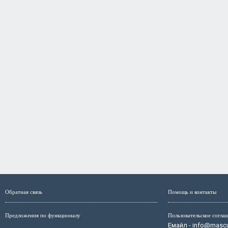
Обратная связь
Помощь и контакты
Предложения по функционалу
Пользовательское согла
Емайл - info@mascul