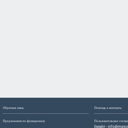
Обратная связь
Помощь и контакты
Предложения по функционалу
Пользовательское согла
Емайл - info@mascul