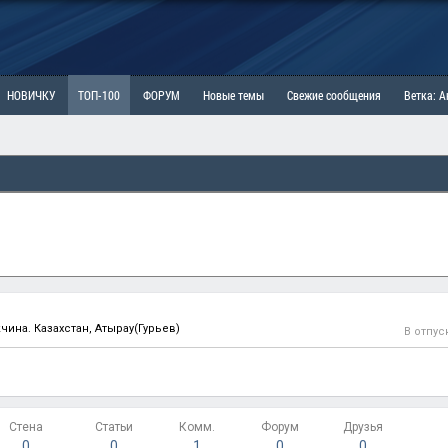
НОВИЧКУ
ТОП-100
ФОРУМ
Новые темы
Свежие сообщения
Ветка: 
ка: Наболевшее. Выскажись!
РАЗДЕЛ: Мы и Женщины
РАЗДЕЛ: Маскулизм, МД и
ИТРИНА
КОПИЛКА
ОТНОШЕНИЯ
чина. Казахстан, Атырау(Гурьев)
В отпус
Стена
Статьи
Комм.
Форум
Друзья
0
0
1
0
0