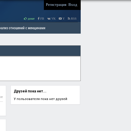
Регистрация
Вход
донат
FB
VK
Y
RSS
Анализ отношений с женщинами
 права мужчин
РАЗДЕЛ: Отцы и Дети
Друзей пока нет...
ке
У пользователя пока нет друзей