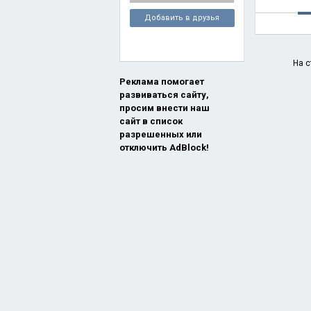
Добавить в друзья
На с
Реклама помогает
развиваться сайту,
просим внести наш
сайт в список
разрешенных или
отключить AdBlock!