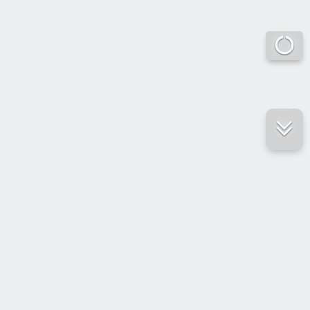
е ресурсы
ение России