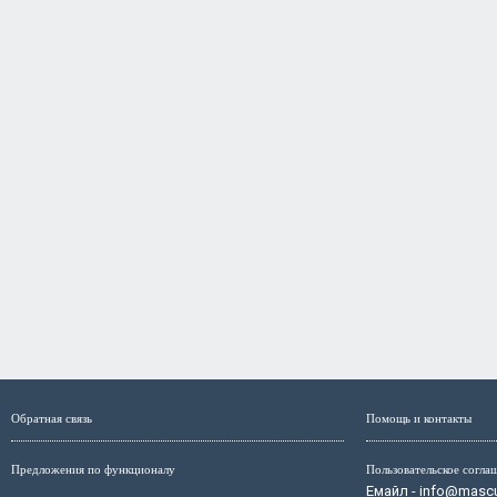
Обратная связь
Помощь и контакты
Предложения по функционалу
Пользовательское согла
Емайл - info@mascul