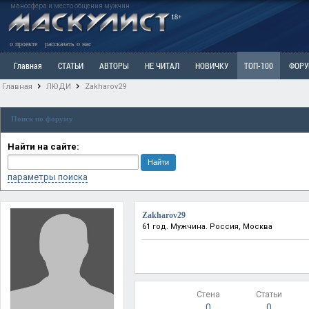
маносфера и место общения мужчин
18+
о проекте
рассказать о нас
Главная
СТАТЬИ
АВТОРЫ
НЕ ЧИТАЛ
НОВИЧКУ
ТОП-100
ФОР
Главная
ЛЮДИ
Zakharov29
Ветка: Расстаюсь или Развожусь. САНЧАС
Ветка: Наболевшее. Выскажись!
Р
Поиск по форуму
РАЗДЕЛ: Разное
УЧЕБНИК
ТРИЛОГИЯ
ВИТРИНА
КОПИЛКА
ОТНОШ
Найти на сайте:
параметры поиска
Zakharov29
61 год. Мужчина. Россия, Москва
Стена
Статьи
0
0