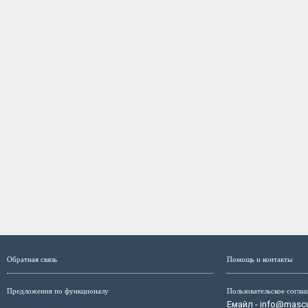
Обратная связь
Помощь и контакты
Предложения по функционалу
Пользовательское согла
Емайл - info@mascul