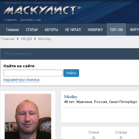
маносфера и место общения мужчин
18+
о проекте
рассказать о нас
Главная
СТАТЬИ
АВТОРЫ
НЕ ЧИТАЛ
НОВИЧКУ
ТОП-100
ФОР
Главная
ЛЮДИ
Nikollay
Ветка: Расстаюсь или Развожусь. САНЧАС
Ветка: Наболевшее. Выскажись!
Р
Поиск по форуму
РАЗДЕЛ: Разное
УЧЕБНИК
ТРИЛОГИЯ
ВИТРИНА
КОПИЛКА
ОТНОШ
Найти на сайте:
параметры поиска
Nikollay
48 лет. Мужчина. Россия, Санкт-Петербург
Стена
Статьи
0
0