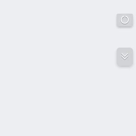
е ресурсы
ение России