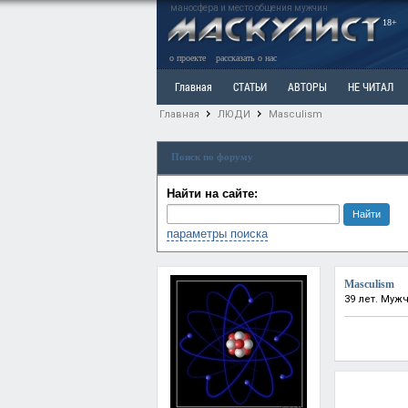
маносфера и место общения мужчин
18+
о проекте
рассказать о нас
Главная
СТАТЬИ
АВТОРЫ
НЕ ЧИТАЛ
Главная
ЛЮДИ
Masculism
Ветка: Расстаюсь или Развожусь. САНЧАС
Вет
Поиск по форуму
РАЗДЕЛ: Разное
УЧЕБНИК
ТРИЛОГИЯ
В
Найти на сайте:
параметры поиска
Masculism
39 лет. Муж