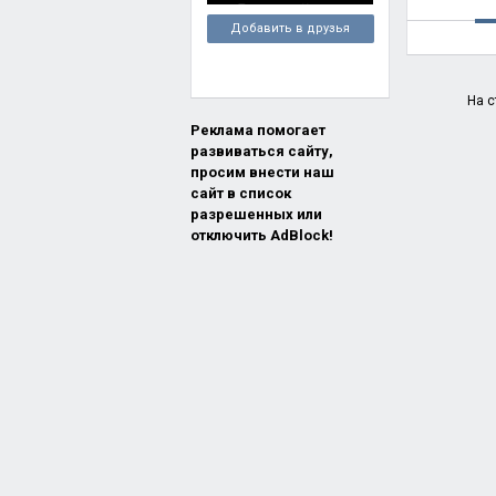
Добавить в друзья
На с
Реклама помогает
развиваться сайту,
просим внести наш
сайт в список
разрешенных или
отключить AdBlock!