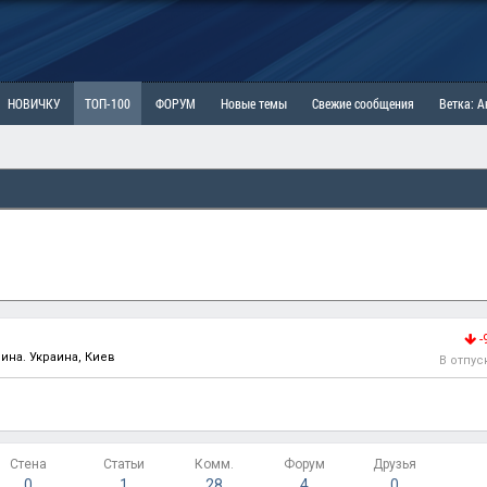
НОВИЧКУ
ТОП-100
ФОРУМ
Новые темы
Свежие сообщения
Ветка: 
ка: Наболевшее. Выскажись!
РАЗДЕЛ: Мы и Женщины
РАЗДЕЛ: Маскулизм, МД и
ИТРИНА
КОПИЛКА
ОТНОШЕНИЯ
-
чина. Украина, Киев
В отпус
Стена
Статьи
Комм.
Форум
Друзья
0
1
28
4
0