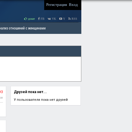
Регистрация
Вход
донат
FB
VK
Y
RSS
Анализ отношений с женщинами
 права мужчин
РАЗДЕЛ: Отцы и Дети
93
Друзей пока нет...
ке
У пользователя пока нет друзей