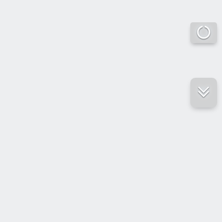
е ресурсы
ение России