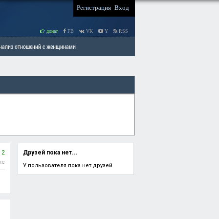
Регистрация
Вход
донат
FB
VK
Y
RSS
Анализ отношений с женщинами
 права мужчин
РАЗДЕЛ: Отцы и Дети
2
Друзей пока нет...
ке
У пользователя пока нет друзей