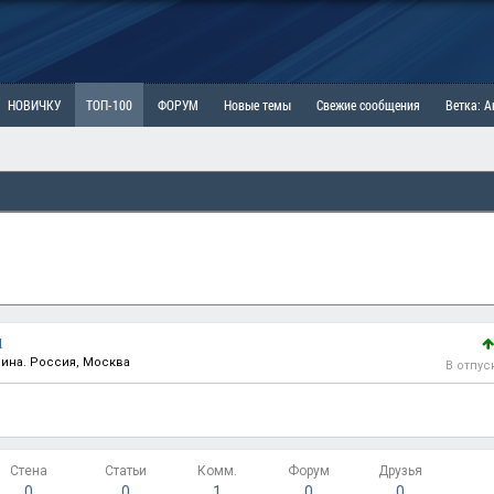
НОВИЧКУ
ТОП-100
ФОРУМ
Новые темы
Свежие сообщения
Ветка: 
ка: Наболевшее. Выскажись!
РАЗДЕЛ: Мы и Женщины
РАЗДЕЛ: Маскулизм, МД и
ИТРИНА
КОПИЛКА
ОТНОШЕНИЯ
1
чина. Россия, Москва
В отпус
Стена
Статьи
Комм.
Форум
Друзья
0
0
1
0
0