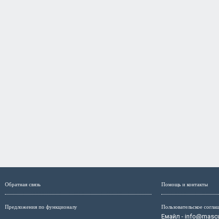
Обратная связь
Помощь и контакты
Предложения по функционалу
Пользовательское согла
Емайл - info@mascul