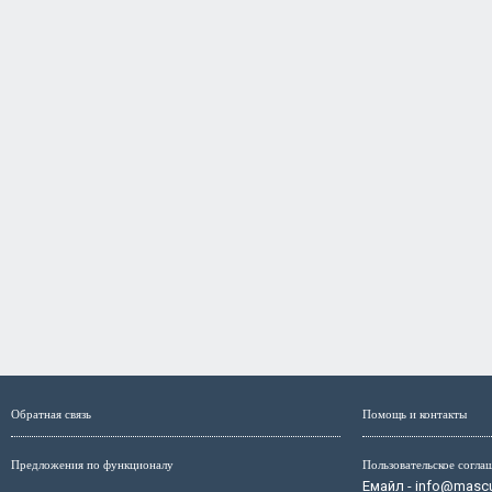
Обратная связь
Помощь и контакты
Предложения по функционалу
Пользовательское согла
Емайл - info@mascul