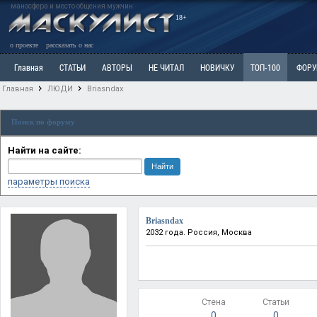
маносфера и место общения мужчин
18+
о проекте
рассказать о нас
Главная
СТАТЬИ
АВТОРЫ
НЕ ЧИТАЛ
НОВИЧКУ
ТОП-100
ФОР
Главная
ЛЮДИ
Briasndax
Ветка: Расстаюсь или Развожусь. САНЧАС
Ветка: Наболевшее. Выскажись!
Р
Поиск по форуму
РАЗДЕЛ: Разное
УЧЕБНИК
ТРИЛОГИЯ
ВИТРИНА
КОПИЛКА
ОТНОШ
Найти на сайте:
параметры поиска
Briasndax
2032 года. Россия, Москва
Стена
Статьи
0
0