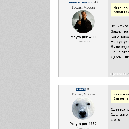
ничего святого
, 43
Россия, Москва
Иван_Чк:
Какой-то 
не нифига.
Зашел на 
кого попа
Репутация: 4800
В отпуске
Но тут уж
было куда
Но не стал
Даже шлюх
4 февраля 
Flex50
, 61
Россия, Москва
ничего с
Зашел на 
Сдается 
Сделайте 
фото.
Репутация: 1852
В отпуске