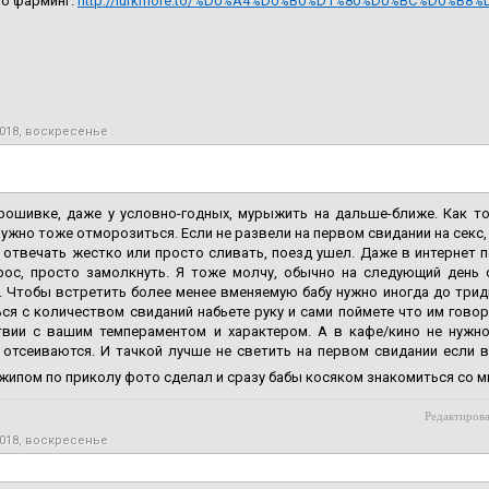
то фарминг.
http://lurkmore.to/%D0%A4%D0%B0%D1%80%D0%BC%D0%B8
2018, воскресенье
рошивке, даже у условно-годных, мурыжить на дальше-ближе. Как то
 нужно тоже отморозиться. Если не развели на первом свидании на секс,
 отвечать жестко или просто сливать, поезд ушел. Даже в интернет 
рос, просто замолкнуть. Я тоже молчу, обычно на следующий день с
 Чтобы встретить более менее вменяемую бабу нужно иногда до тридц
ся с количеством свиданий набьете руку и сами поймете что им гово
твии с вашим темпераментом и характером. А в кафе/кино не нужн
отсеиваются. И тачкой лучше не светить на первом свидании если в
жипом по приколу фото сделал и сразу бабы косяком знакомиться со м
Редактирова
2018, воскресенье