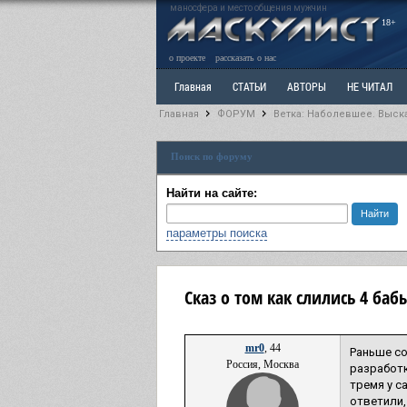
маносфера и место общения мужчин
18+
о проекте
рассказать о нас
Главная
СТАТЬИ
АВТОРЫ
НЕ ЧИТАЛ
Главная
ФОРУМ
Ветка: Наболевшее. Выск
Ветка: Расстаюсь или Развожусь. САНЧАС
Вет
Поиск по форуму
РАЗДЕЛ: Разное
УЧЕБНИК
ТРИЛОГИЯ
В
Найти на сайте:
параметры поиска
Сказ о том как слились 4 баб
mr0
, 44
Раньше со
Россия, Москва
разработк
тремя у с
ответили,