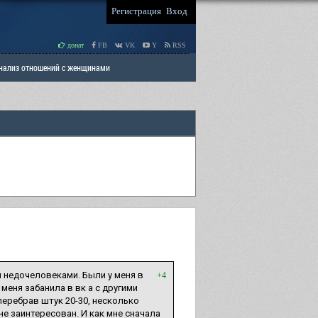
Регистрация
Вход
донат
FB
VK
Y
RSS
Анализ отношений с женщинами
 права мужчин
РАЗДЕЛ: Отцы и Дети
и недочеловеками. Были у меня в
+4
меня забанила в вк а с другими
 перебрав штук 20-30, несколько
не заинтересован. И как мне сначала