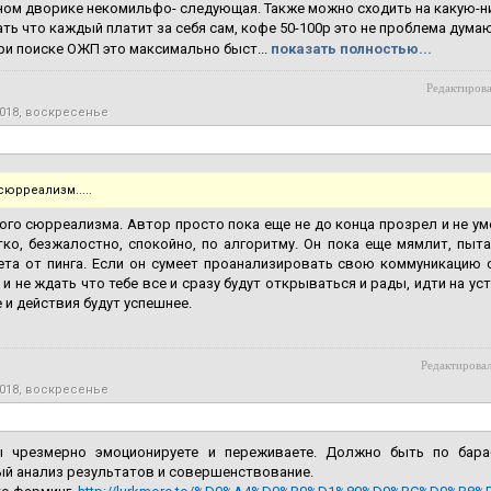
ом дворике некомильфо- следующая. Также можно сходить на какую-н
ть что каждый платит за себя сам, кофе 50-100р это не проблема думаю
ри поиске ОЖП это максимально быст...
показать полностью...
Редактирова
2018, воскресенье
сюрреализм.....
ого сюрреализма. Автор просто пока еще не до конца прозрел и не у
о, безжалостно, спокойно, по алгоритму. Он пока еще мямлит, пыта
ета от пинга. Если он сумеет проанализировать свою коммуникацию 
 и не ждать что тебе все и сразу будут открываться и рады, идти на усту
 и действия будут успешнее.
Редактировал
2018, воскресенье
 чрезмерно эмоционируете и переживаете. Должно быть по бараб
й анализ результатов и совершенствование.