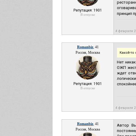
ресторанн
оговарива
Репутация: 1901
принцип п
В отпуске
4 февраля 
Romanbiz
, 41
Россия, Москва
Какой-то 
Нет никак
ОЖП жестк
ждет отв
логически
Репутация: 1901
спокойнее
В отпуске
4 февраля 
Romanbiz
, 41
Автор Вы
Россия, Москва
постоянны