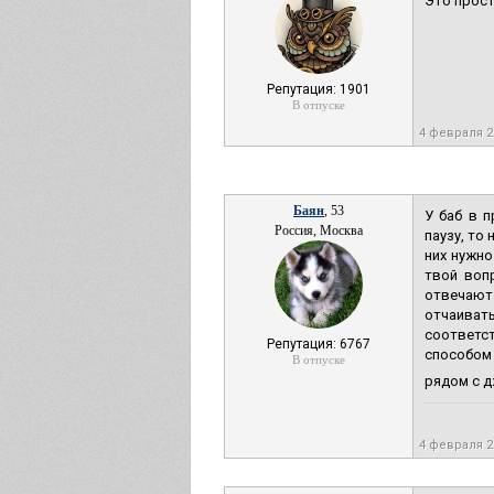
Это прос
Репутация: 1901
В отпуске
4 февраля 
Баян
, 53
У баб в п
Россия, Москва
паузу, то
них нужно
твой воп
отвечают.
отчаивать
соответс
Репутация: 6767
способом 
В отпуске
рядом с д
4 февраля 