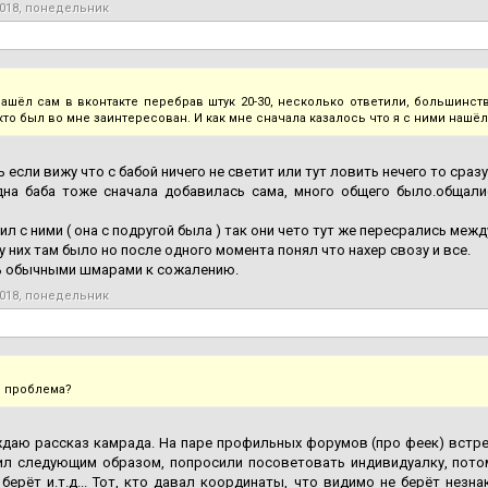
2018, понедельник
 нашёл сам в вконтакте перебрав штук 20-30, несколько ответили, большинс
кто был во мне заинтересован. И как мне сначала казалось что я с ними нашё
рь если вижу что с бабой ничего не светит или тут ловить нечего то сраз
дна баба тоже сначала добавилась сама, много общего было.общали
дил с ними ( она с подругой была ) так они чето тут же пересрались межд
е у них там было но после одного момента понял что нахер свозу и все.
ь обычными шмарами к сожалению.
2018, понедельник
о проблема?
даю рассказ камрада. На паре профильных форумов (про феек) встре
л следующим образом, попросили посоветовать индивидуалку, потом 
 берёт и.т.д... Тот, кто давал координаты, что видимо не берёт нез