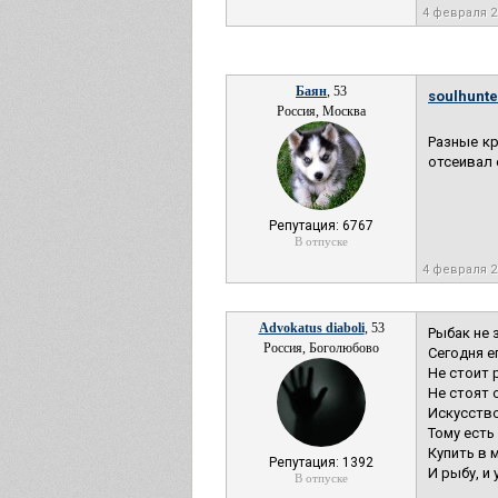
4 февраля 
Баян
, 53
soulhunte
Россия, Москва
Разные кр
отсеивал 
Репутация: 6767
В отпуске
4 февраля 
Advokatus diaboli
, 53
Рыбак не 
Россия, Боголюбово
Сегодня е
Не стоит 
Не стоят 
Искусство
Тому есть
Купить в 
Репутация: 1392
И рыбу, и
В отпуске