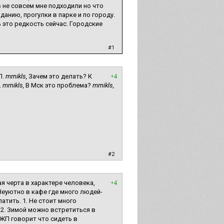
в не совсем мне подходили но что
иданию, прогулки в парке и по городу.
 это редкость сейчас. Городские
|
#1
П.
mrnikls,
Зачем это делать? К
+4
.
mrnikls,
В Мск это проблема?
mrnikls,
|
#2
ая черта в характере человека,
+4
Неуютно в кафе где много людей-
атить. 1. Не стоит много
 2. Зимой можно встретиться в
ОЖП говорит что сидеть в