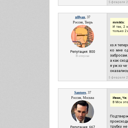
5 февраля 
n0lyan
, 37
Россия, Тверь
mrnikls:
И так, 2
только 2 
хз.я тепе
ко мне о
Репутация: 800
забросам.
В отпуске
а как схо
я уж хз ч
оказалис
5 февраля 
Santoro
, 37
Россия, Москва
Иван_Чк:
В Мск эт
Подтверж
происходи
трубку не
Репутация: 667