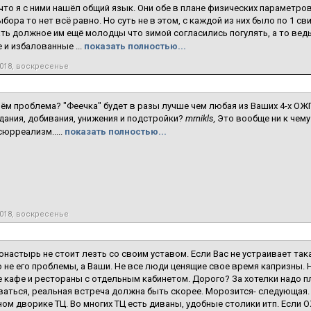
что я с ними нашёл общий язык. Они обе в плане физических параметро
ыбора то нет всё равно. Но суть не в этом, с каждой из них было по 1 св
ть должное им ещё молодцы что зимой согласились погулять, а то ведь
 и избалованные ...
показать полностью...
2018, воскресенье
чём проблема? "Феечка" будет в разы лучше чем любая из Ваших 4-х ОЖ
дания, добивания, унижения и подстройки?
mrnikls,
Это вообще ни к чему
сюрреализм.....
показать полностью...
2018, воскресенье
онастырь не стоит лезть со своим уставом. Если Вас не устраивает так
о не его проблемы, а Ваши. Не все люди ценящие свое время капризны. 
 кафе и рестораны с отдельным кабинетом. Дорого? За хотелки надо пл
аться, реальная встреча должна быть скорее. Морозится- следующая.
ом дворике ТЦ. Во многих ТЦ есть диваны, удобные столики итп. Если 