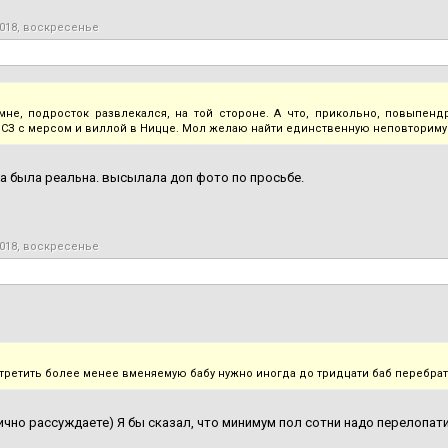
2018, воскресенье
мне, подросток развлекался, на той стороне. А что, прикольно, повыпенд
а СЗ с мерсом и виллой в Ницце. Мол желаю найти единственную неповториму
а была реальна. высылала доп фото по просьбе.
2018, воскресенье
третить более менее вменяемую бабу нужно иногда до тридцати баб перебра
чно рассуждаете) Я бы сказал, что минимум пол сотни надо перелопатит