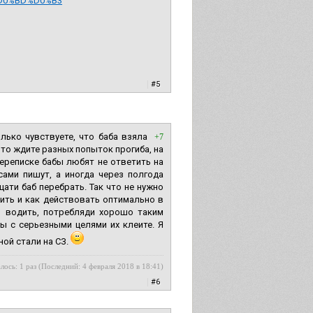
%D0%BD%D0%B3
|
#5
лько чувствуете, что баба взяла
+7
 то ждите разных попыток прогиба, на
переписке бабы любят не ответить на
ами пишут, а иногда через полгода
ати баб перебрать. Так что не нужно
рить и как действовать оптимально в
о водить, потребляди хорошо таким
ы с серьезными целями их клеите. Я
ной стали на СЗ.
лось: 1 раз (Последний: 4 февраля 2018 в 18:41)
|
#6