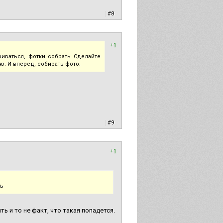
|
#8
+1
риваться, фотки собрать Сделайте
ю. И вперед, собирать фото.
|
#9
+1
ть
ь и то не факт, что такая попадется.