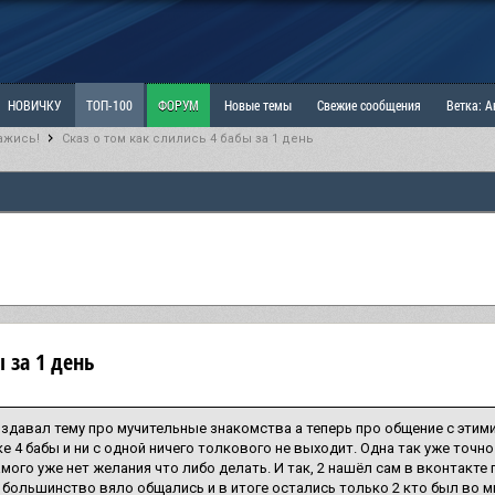
НОВИЧКУ
ТОП-100
ФОРУМ
Новые темы
Свежие сообщения
Ветка: 
ажись!
Сказ о том как слились 4 бабы за 1 день
ка: Наболевшее. Выскажись!
РАЗДЕЛ: Мы и Женщины
РАЗДЕЛ: Маскулизм, МД и
ИТРИНА
КОПИЛКА
ОТНОШЕНИЯ
ы за 1 день
здавал тему про мучительные знакомства а теперь про общение с этим
е 4 бабы и ни с одной ничего толкового не выходит. Одна так уже точно 
амого уже нет желания что либо делать. И так, 2 нашёл сам в вконтакте
 большинство вяло общались и в итоге остались только 2 кто был во м