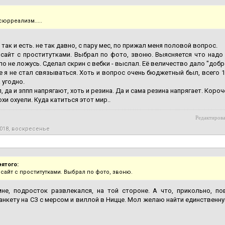
сюрреализм.....
 так и есть. не так давно, с пару мес, по прижал меня половой вопрос.
сайт с проститутками. Выбрал по фото, звоню. Выясняется что надо
ло не ложусь. Сделал скрин с вебки - выслал. Её величество дало "добр
е я не стал связываться. Хоть и вопрос очень бюджетный был, всего 1
 угодно.
, да и зппп напрягают, хоть и резина. Да и сама резина напрягает. Короч
и охуели. Куда катиться этот мир..
Редактирова
2018, воскресенье
вятого:
сайт с проститутками. Выбрал по фото, звоню.
мне, подросток развлекался, на той стороне. А что, прикольно, п
анкету на СЗ с мерсом и виллой в Ницце. Мол желаю найти единственн