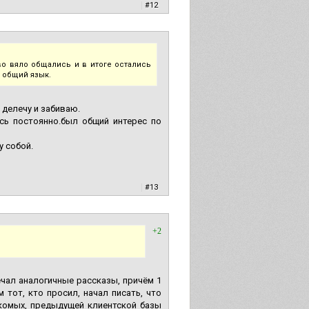
|
#12
тво вяло общались и в итоге остались
л общий язык.
у делечу и забиваю.
сь постоянно.был общий интерес по
у собой.
|
#13
+2
чал аналогичные рассказы, причём 1
тот, кто просил, начал писать, что
накомых, предыдущей клиентской базы