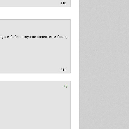
|
#10
тогда и бабы получше качеством были,
|
#11
+2