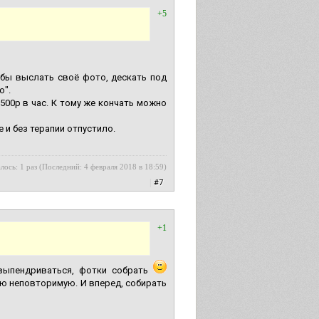
+5
 бы выслать своё фото, дескать под
о".
500р в час. К тому же кончать можно
е и без терапии отпустило.
лось: 1 раз (Последний: 4 февраля 2018 в 18:59)
|
#7
+1
овыпендриваться, фотки собрать
ую неповторимую. И вперед, собирать