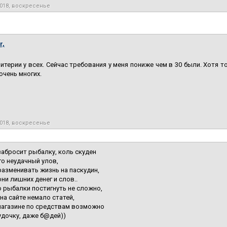
2018, воскресенье
r,
итерии у всех. Сейчас требования у меня пониже чем в 30 были. Хотя 
очень многих.
2018, воскресенье
забросит рыбалку, коль скуден
го неудачный улов,
разменивать жизнь на паскудин,
они лишних денег и слов..
 рыбалки постигнуть не сложно,
 на сайте немало статей,
магазине по средствам возможно
 удочку, даже б@дей))