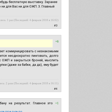
ибудь бесплатную выставку. Заранее
 ни для Вас ни для ОЖП. 3. Главный
лось: 1 раз (Последний: 4 февраля 2018 в 16:02)
|
#3
+6
меет коммуницировать с незнакомыми
ется неоднократно пинговать, долго
с ОЖП и закрыться броней, мыслить
пки (даже за бабки, да да), ему будет
ось: 2 раза (Последний: 4 февраля 2018 в 16:11)
|
#4
ану на результат. Главное это
+1