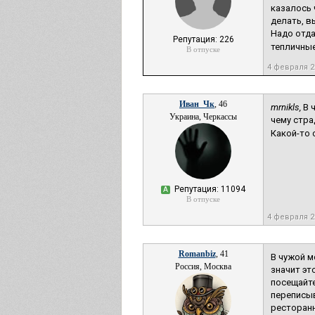
казалось 
делать, в
Надо отда
Репутация: 226
тепличные
В отпуске
4 февраля 
Иван_Чк
, 46
mrnikls,
В 
Украина, Черкассы
чему стра
Какой-то 
Репутация: 11094
А
В отпуске
4 февраля 
Romanbiz
, 41
В чужой м
Россия, Москва
значит эт
посещайте
переписыв
ресторанн