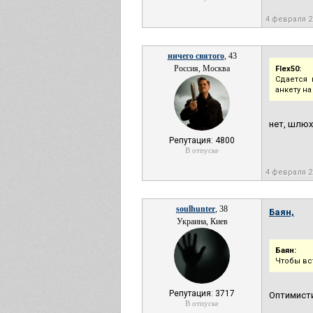
4 февраля 
ничего святого
, 43
Россия, Москва
Flex50:
Сдается 
анкету н
нет, шлюх
Репутация: 4800
В отпуске
4 февраля 
soulhunter
, 38
Баян,
Украина, Киев
Баян:
Чтобы вс
Репутация: 3717
Оптимисти
В отпуске