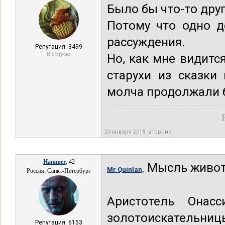
Было бы что-то друг
Потому что одно д
рассуждения.
Репутация: 3499
В отпуске
Но, как мне видитс
старухи из сказки
молча продолжали б
23 января 2018, вторник
Hammer
, 42
Мысль животн
Mr Quinlan,
Россия, Санкт-Петербург
Аристотель Онас
золотоискательниц
Репутация: 6153