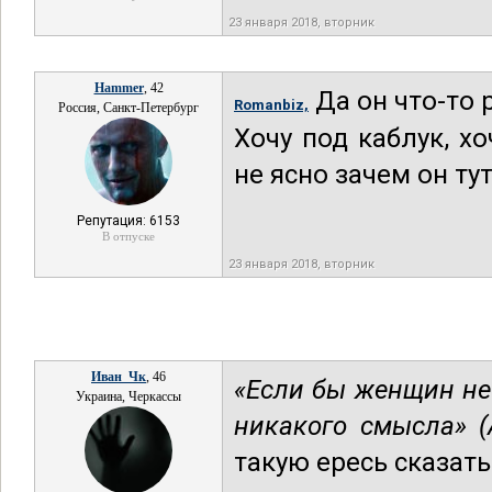
23 января 2018, вторник
Hammer
, 42
Да он что-то 
Romanbiz,
Россия, Санкт-Петербург
Хочу под каблук, х
не ясно зачем он тут 
Репутация: 6153
В отпуске
23 января 2018, вторник
Иван_Чк
, 46
«Если бы женщин не
Украина, Черкассы
никакого смысла» (
такую ересь сказать