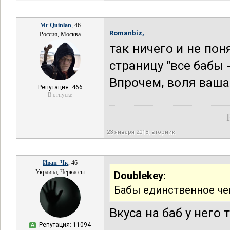
Mr Quinlan
, 46
Romanbiz,
Россия, Москва
так ничего и не пон
страницу "все бабы 
Впрочем, воля ваша
Репутация: 466
В отпуске
23 января 2018, вторник
Иван_Чк
, 46
Украина, Черкассы
Doublekey:
Бабы единственное чег
Вкуса на баб у него 
Репутация: 11094
А