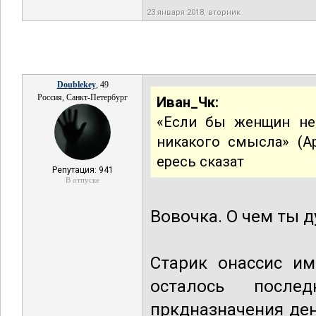
23 января 2018, вторник
Doublekey
, 49
Россия, Санкт-Петербург
Иван_Чк:
«Если бы женщин не
никакого смысла» (Ар
ересь сказат
Репутация: 941
В отпуске
Вовочка. О чем ты д
Старик онассис им
осталось после
пркдназначения ден