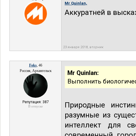
Mr Quinlan,
Аккуратней в выска
23 января 2018, вторник
Foks
, 46
Россия, Архангельск
Mr Quinlan:
Выполнить биологичес
Репутация: 387
Природные инсти
В отпуске
разумные из сущес
интеллект для с
современный горо