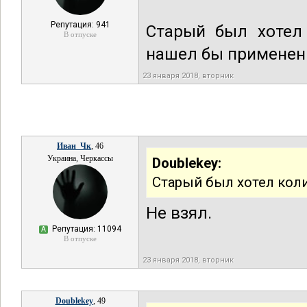
Репутация: 941
Старый был хотел 
В отпуске
нашел бы применен
23 января 2018, вторник
Иван_Чк
, 46
Украина, Черкассы
Doublekey:
Старый был хотел кол
Не взял.
Репутация: 11094
А
В отпуске
23 января 2018, вторник
Doublekey
, 49