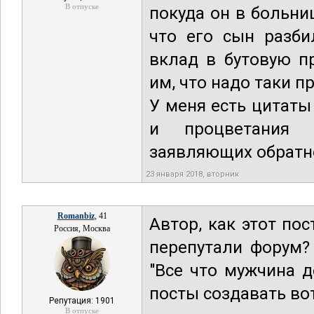
В отпуске
покуда он в больни
что его сын разби
вклад в бутовую п
им, что надо таки п
У меня есть цитаты
и процветания ч
заявляющих обратн
23 января 2018, вторник
Romanbiz
, 41
Автор, как этот п
Россия, Москва
перепутали форум?
"Все что мужчина 
посты создавать во
Репутация: 1901
В отпуске