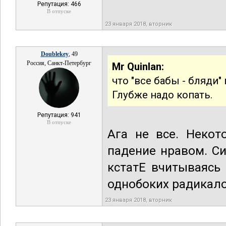
Репутация: 466
В отпуске
23 января 2018, вторник
Doublekey
, 49
Россия, Санкт-Петербург
Mr Quinlan:
что "все бабы - бляди"
Глубже надо копать.
Репутация: 941
В отпуске
Ага не все. Некот
падение нравом. С
кстатЕ вчитываясь
однобоких радикало
23 января 2018, вторник