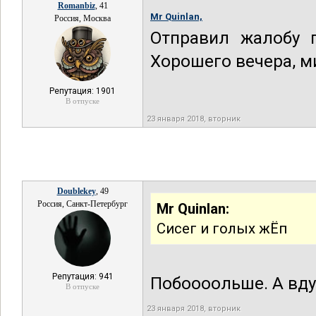
Romanbiz
, 41
Mr Quinlan,
Россия, Москва
Отправил жалобу п
Хорошего вечера, ми
Репутация: 1901
В отпуске
23 января 2018, вторник
Doublekey
, 49
Россия, Санкт-Петербург
Mr Quinlan:
Сисег и голых жЁп
Репутация: 941
Побоооольше. А вдув
В отпуске
23 января 2018, вторник