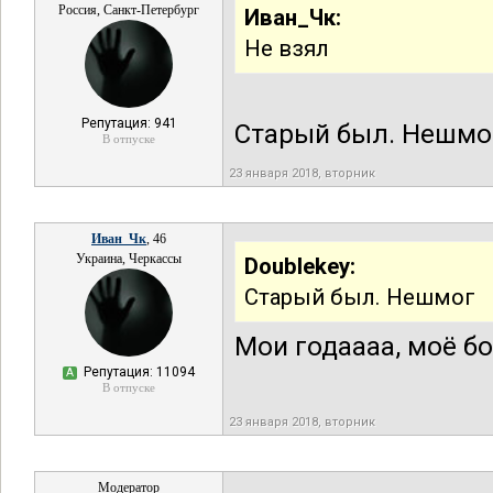
Россия, Санкт-Петербург
Иван_Чк:
Не взял
Репутация: 941
Старый был. Нешмо
В отпуске
23 января 2018, вторник
Иван_Чк
, 46
Украина, Черкассы
Doublekey:
Старый был. Нешмог
Мои годаааа, моё бог
Репутация: 11094
А
В отпуске
23 января 2018, вторник
Модератор