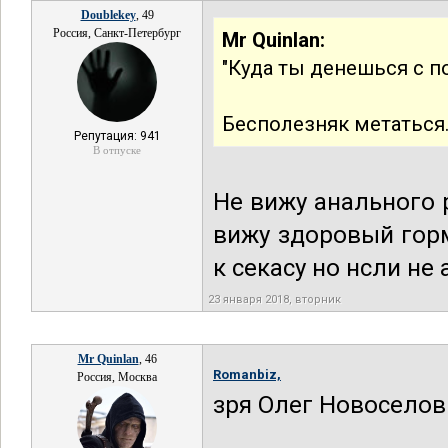
Doublekey
, 49
Россия, Санкт-Петербург
Mr Quinlan:
"Куда ты денешься с п
Бесполезняк метаться.
Репутация: 941
В отпуске
Не вижу анального 
вижу здоровый гор
к секасу но нсли не
23 января 2018, вторник
Mr Quinlan
, 46
Romanbiz,
Россия, Москва
зря Олег Новоселов 