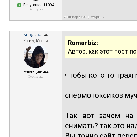
Репутация: 11094
А
В отпуске
23 января 2018, вторник
Mr Quinlan
, 46
Россия, Москва
Romanbiz:
Автор, как этот пост 
Репутация: 466
чтобы кого то трахн
В отпуске
спермотоксикоз муч
Так вот зачем н
снимать? так это на
Вы точно сайт переп