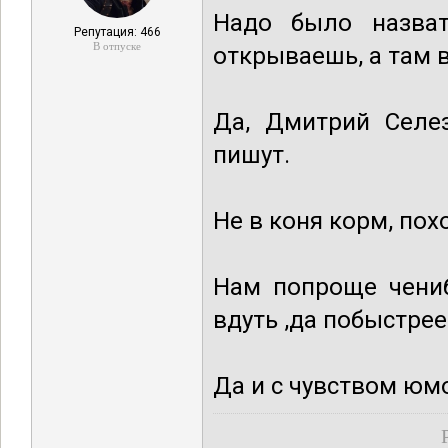
Надо было назват
Репутация: 466
В отпуске
открываешь, а там в
Да, Дмитрий Селез
пишут.
Не в коня корм, пох
Нам попроще чениб
вдуть ,да побыстрее
Да и с чувством юм