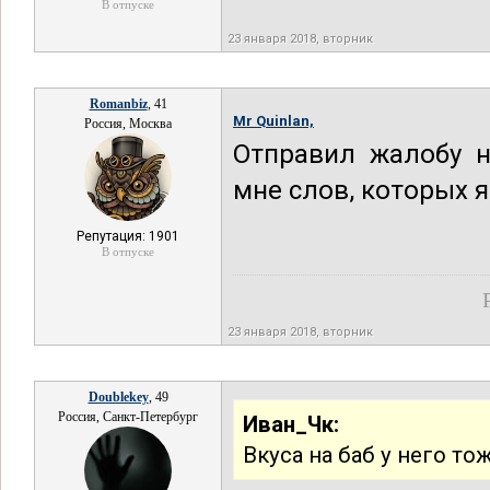
В отпуске
23 января 2018, вторник
Romanbiz
, 41
Mr Quinlan,
Россия, Москва
Отправил жалобу н
мне слов, которых я
Репутация: 1901
В отпуске
23 января 2018, вторник
Doublekey
, 49
Россия, Санкт-Петербург
Иван_Чк:
Вкуса на баб у него то