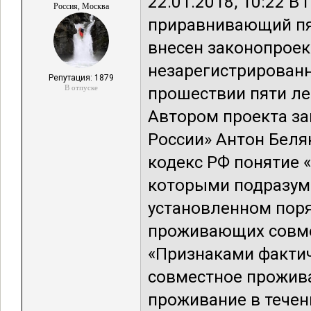
22.01.2018, 10:22 В
Россия, Москва
приравнивающий пят
внесен законопроек
незарегистрирован
Репутация: 1879
В отпуске
прошествии пяти ле
Автором проекта за
России» Антон Беля
кодекс РФ понятие 
которыми подразуме
установленном пор
проживающих совме
«Признаками факти
совместное прожива
проживание в течен