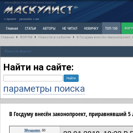
маносфера и место общения мужчин
18+
о проекте
рассказать о нас
Главная
СТАТЬИ
АВТОРЫ
НЕ ЧИТАЛ
НОВИЧКУ
ТОП-100
ФОР
Главная
ФОРУМ
Новости и события
В Госдуму внесён законопроект, 
Ветка: Расстаюсь или Развожусь. САНЧАС
Ветка: Наболевшее. Выскажись!
Р
Поиск по форуму
РАЗДЕЛ: Разное
УЧЕБНИК
ТРИЛОГИЯ
ВИТРИНА
КОПИЛКА
ОТНОШ
Найти на сайте:
параметры поиска
В Госдуму внесён законопроект, приравнявший 5 
Mysuseter
, 60