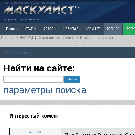
маносфера и место общения мужчин
18+
о проекте
рассказать о нас
Главная
СТАТЬИ
АВТОРЫ
НЕ ЧИТАЛ
НОВИЧКУ
ТОП-100
ФОР
Главная
ФОРУМ
О женщинах вообще
Интересный комент
Ветка: Расстаюсь или Развожусь. САНЧАС
Ветка: Наболевшее. Выскажись!
Р
Поиск по форуму
РАЗДЕЛ: Разное
УЧЕБНИК
ТРИЛОГИЯ
ВИТРИНА
КОПИЛКА
ОТНОШ
Найти на сайте:
параметры поиска
Интересный комент
Str1
, 44