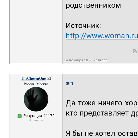
родственником.
Источник:
http://www.woman.ru
Р
14 декабря 2017, четверг
TheChosenOne
, 32
Str1,
Россия, Москва
Да тоже ничего хор
кто представляет др
Репутация: 11170
А
В отпуске
Я бы не хотел остав