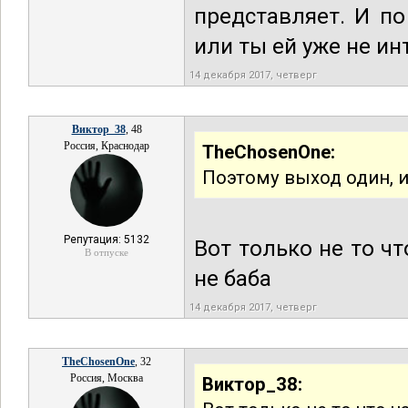
представляет. И по
или ты ей уже не ин
14 декабря 2017, четверг
Виктор_38
, 48
Россия, Краснодар
TheChosenOne:
Поэтому выход один, и
Репутация: 5132
Вот только не то чт
В отпуске
не баба
14 декабря 2017, четверг
TheChosenOne
, 32
Россия, Москва
Виктор_38: