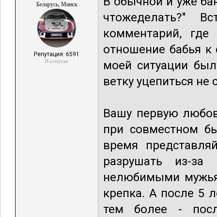
В обычной и уже ба
Беларусь, Минск
чтожеделать?" В
комментарий, где
отношение бабья к 
Репутация: 6591
В отпуске
моей ситуации был
ветку уцепиться не 
Вашу первую любов
при совместном бы
время представля
разрушать из-за
нелюбимыми мужья
крепка. А после 5 
тем более - пос