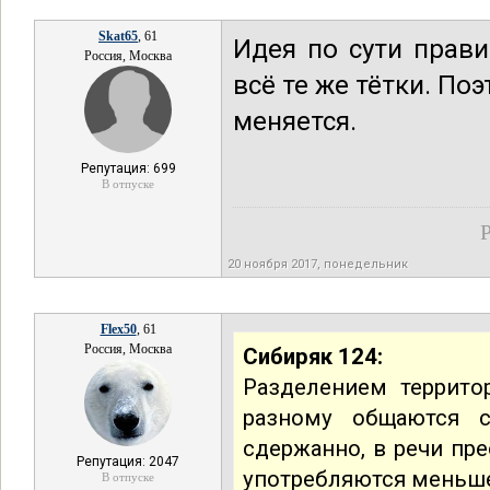
Skat65
, 61
Идея по сути прав
Россия, Москва
всё те же тётки. П
меняется.
Репутация: 699
В отпуске
Р
20 ноября 2017, понедельник
Flex50
, 61
Россия, Москва
Сибиряк 124:
Разделением террито
разному общаются 
сдержанно, в речи пре
Репутация: 2047
употребляются меньш
В отпуске