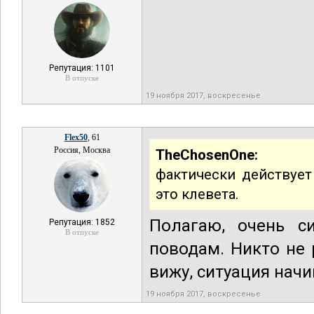
Репутация: 1101
В отпуске
19 ноября 2017, воскресенье
Flex50
, 61
Россия, Москва
TheChosenOne:
фактически действует
это клевета.
Полагаю, очень с
Репутация: 1852
В отпуске
поводам. Никто не 
вижу, ситуация начи
19 ноября 2017, воскресенье