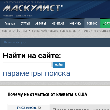
маносфера и место общения мужчин
18+
о проекте
рассказать о нас
Главная
СТАТЬИ
АВТОРЫ
НЕ ЧИТАЛ
НОВИЧКУ
ТОП-100
ФОР
Главная
ФОРУМ
Ветка: Наболевшее. Выскажись!
Почему не отмыться
Ветка: Расстаюсь или Развожусь. САНЧАС
Ветка: Наболевшее. Выскажись!
Р
Поиск по форуму
РАЗДЕЛ: Разное
УЧЕБНИК
ТРИЛОГИЯ
ВИТРИНА
КОПИЛКА
ОТНОШ
Найти на сайте:
параметры поиска
Почему не отмыться от клеветы в США
TheChosenOne
, 32