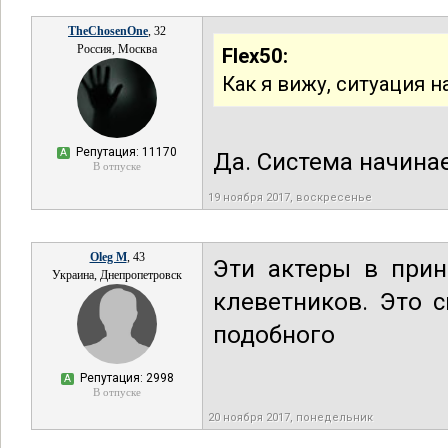
TheChosenOne
, 32
Россия, Москва
Flex50:
Как я вижу, ситуация 
Репутация: 11170
А
Да. Система начинае
В отпуске
19 ноября 2017, воскресенье
Oleg M
, 43
Эти актеры в прин
Украина, Днепропетровск
клеветников. Это 
подобного
Репутация: 2998
А
В отпуске
20 ноября 2017, понедельник