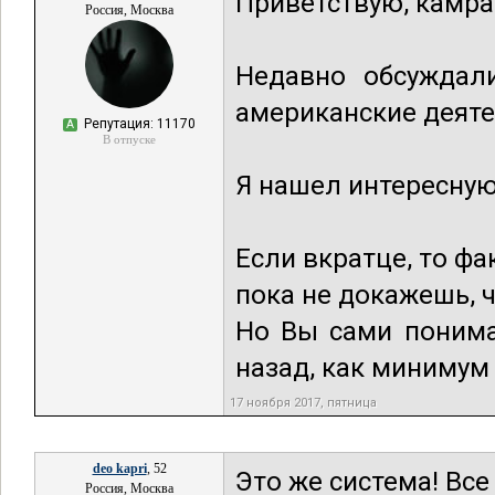
Приветствую, камра
Россия, Москва
Недавно обсуждал
американские деяте
Репутация: 11170
А
В отпуске
Я нашел интересну
Если вкратце, то ф
пока не докажешь, ч
Но Вы сами понимае
назад, как минимум
17 ноября 2017, пятница
deo kapri
, 52
Это же система! Все
Россия, Москва